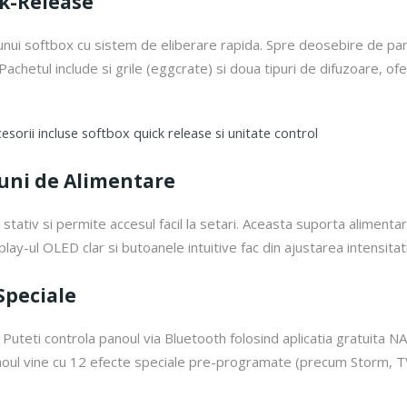
ck-Release
a unui softbox cu sistem de eliberare rapida. Spre deosebire de pa
etul include si grile (eggcrate) si doua tipuri de difuzoare, oferi
tiuni de Alimentare
tativ si permite accesul facil la setari. Aceasta suporta alimenta
lay-ul OLED clar si butoanele intuitive fac din ajustarea intensitat
 Speciale
 Puteti controla panoul via Bluetooth folosind aplicatia gratuita
oul vine cu 12 efecte speciale pre-programate (precum Storm, TV,