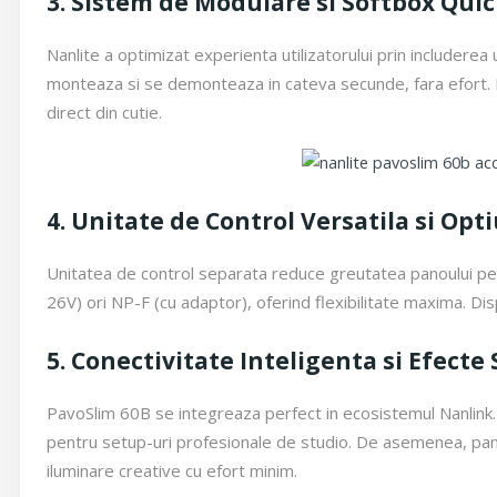
3. Sistem de Modulare si Softbox Qui
Nanlite a optimizat experienta utilizatorului prin includere
monteaza si se demonteaza in cateva secunde, fara efort. Pach
direct din cutie.
4. Unitate de Control Versatila si Op
Unitatea de control separata reduce greutatea panoului pe s
26V) ori NP-F (cu adaptor), oferind flexibilitate maxima. Disp
5. Conectivitate Inteligenta si Efecte
PavoSlim 60B se integreaza perfect in ecosistemul Nanlink.
pentru setup-uri profesionale de studio. De asemenea, pan
iluminare creative cu efort minim.