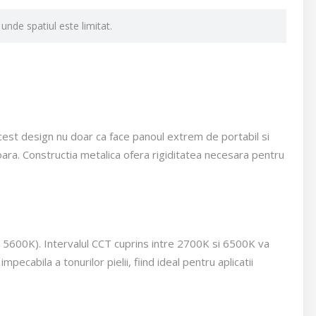
 unde spatiul este limitat.
cest design nu doar ca face panoul extrem de portabil si
ioara. Constructia metalica ofera rigiditatea necesara pentru
a 5600K). Intervalul CCT cuprins intre 2700K si 6500K va
cabila a tonurilor pielii, fiind ideal pentru aplicatii