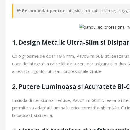
🎯 Recomandat pentru:
Interviuri in locatii strâmte, vlogg
1. Design Metalic Ultra-Slim si Disipa
Cu o grosime de doar 18.6 mm, PavoSlim 60B utilizeaza un sa
usor de integrat in orice kit de teren, dar asigura si o dur
a rezista rigorilor utilizarii profesionale zilnice.
2. Putere Luminoasa si Acuratete Bi-C
In ciuda dimensiunilor reduse, PavoSlim 60B livreaza o inte
permite sa adaptati lumina la orice conditii ambientale. Cu i
broadcast si cinema.