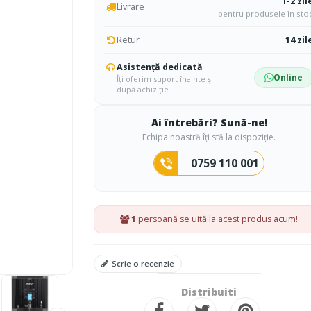
1-2 zil
Livrare
pentru produsele în sto
Retur
14 zil
Asistență dedicată
Online
Îți oferim suport înainte și
după achiziție
Ai întrebări? Sună-ne!
Echipa noastră îți stă la dispoziție.
0759 110 001
1
persoană se uită la acest produs acum!
Scrie o recenzie
Distribuiti