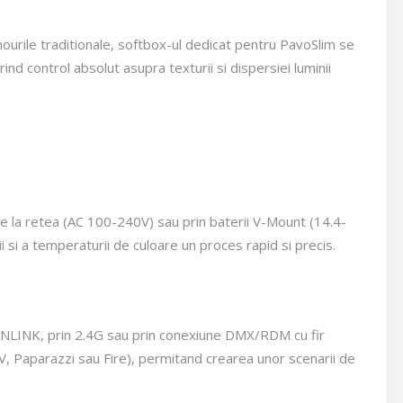
nourile traditionale, softbox-ul dedicat pentru PavoSlim se
nd control absolut asupra texturii si dispersiei luminii
re la retea (AC 100-240V) sau prin baterii V-Mount (14.4-
ii si a temperaturii de culoare un proces rapid si precis.
 NANLINK, prin 2.4G sau prin conexiune DMX/RDM cu fir
 Paparazzi sau Fire), permitand crearea unor scenarii de