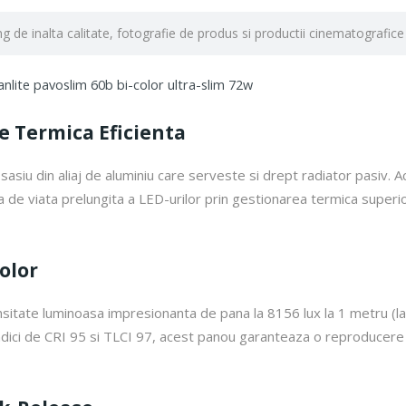
ing de inalta calitate, fotografie de produs si productii cinematografice
re Termica Eficienta
siu din aliaj de aluminiu care serveste si drept radiator pasiv. A
ata de viata prelungita a LED-urilor prin gestionarea termica super
olor
nsitate luminoasa impresionanta de pana la 8156 lux la 1 metru (l
ndici de CRI 95 si TLCI 97, acest panou garanteaza o reproducere impe