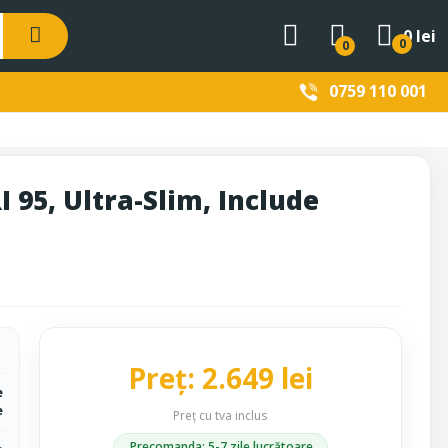
0 lei
0
0
0759 110 001
 95, Ultra-Slim, Include
Preț: 2.649 lei
e
e
Preț cu tva inclus
Precomanda: 5-7 zile lucrătoare