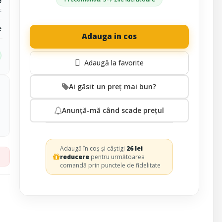
e
c
e
Adauga in cos
Ai găsit un preț mai bun?
Anunță-mă când scade prețul
Adaugă în coș și câștigi
26 lei
reducere
pentru următoarea
comandă prin punctele de fidelitate