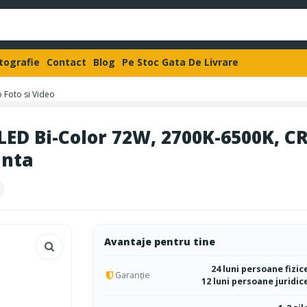
otografie
Contact
Blog
Pe Stoc Gata De Livrare
 Foto si Video
ED Bi-Color 72W, 2700K-6500K, CRI
anta
Avantaje pentru tine
24 luni persoane fizic
Garanție
12 luni persoane juridic