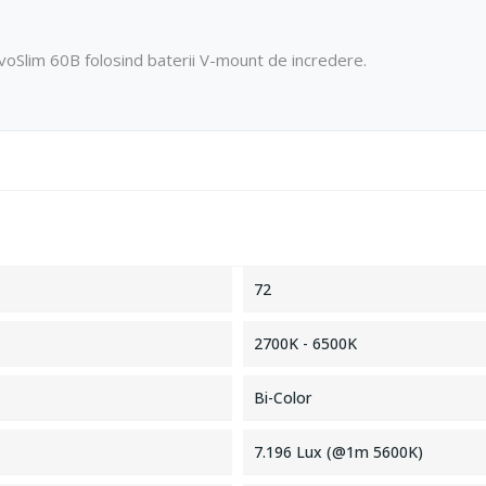
voSlim 60B folosind baterii V-mount de incredere.
72
2700K - 6500K
Bi-Color
7.196 Lux (@1m 5600K)