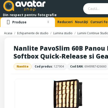
Din respect pentru fotografie
Reduceri
Noutăți
Cursuri F
Produse
Acasa
Echipamente de studio
Lumina studio
Lumini Continue Studio
Nanlite PavoSlim 60B Panou L
Softbox Quick-Release si Ge
Nanlite
Cod produs:
127904
Cod EAN:
6949987426660