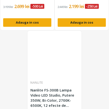
2.699 lei
2.199 lei
-500 Lei
-250 Lei
3.199 lei
2.449 lei
Adauga in cos
Adauga in cos
NANLITE
Nanlite FS-300B Lampa
Video LED Studio, Putere
350W, Bi-Color, 2700K-
6500K, 12 efecte de