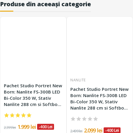
Produse din aceeași categorie
NANLITE
Pachet Studio Portret New
Pachet Studio Portret New
Born: Nanlite FS-300B LED
Born: Nanlite FS-300B LED
Bi-Color 350 W, Stativ
Bi-Color 350 W, Stativ
Nanlite 288 cm si Softbox
Nanlite 288 cm si Softbox
Parabolic Zhiyun 90 cm
Parabolic Hexagonal 120
cm
1.999 lei
-400 Lei
2.399 lei
2.099 lei
-400 Lei
2.499 lei