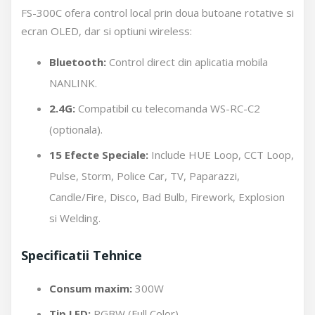
FS-300C ofera control local prin doua butoane rotative si
ecran OLED, dar si optiuni wireless:
Bluetooth:
Control direct din aplicatia mobila
NANLINK.
2.4G:
Compatibil cu telecomanda WS-RC-C2
(optionala).
15 Efecte Speciale:
Include HUE Loop, CCT Loop,
Pulse, Storm, Police Car, TV, Paparazzi,
Candle/Fire, Disco, Bad Bulb, Firework, Explosion
si Welding.
Specificatii Tehnice
Consum maxim:
300W
Tip LED:
RGBW (Full Color)