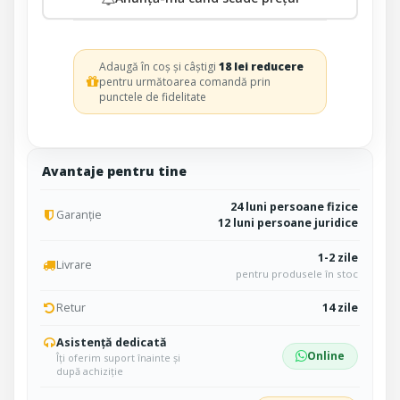
Adaugă în coș și câștigi
18 lei reducere
pentru următoarea comandă prin
punctele de fidelitate
Avantaje pentru tine
24 luni persoane fizice
Garanție
12 luni persoane juridice
1-2 zile
Livrare
pentru produsele în stoc
Retur
14 zile
Asistență dedicată
Online
Îți oferim suport înainte și
după achiziție