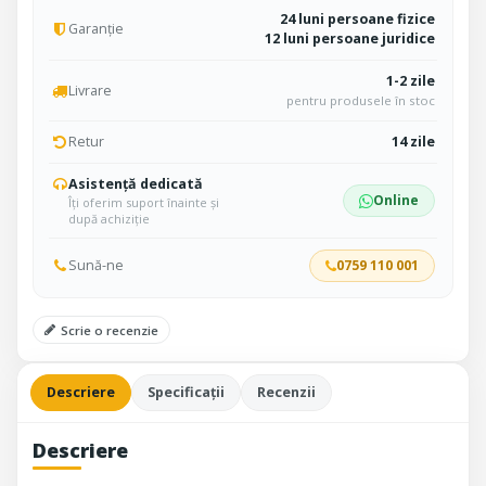
24 luni persoane fizice
Garanție
12 luni persoane juridice
1-2 zile
Livrare
pentru produsele în stoc
Retur
14 zile
Asistență dedicată
Online
Îți oferim suport înainte și
după achiziție
Sună-ne
0759 110 001
Scrie o recenzie
Descriere
Specificații
Recenzii
Descriere