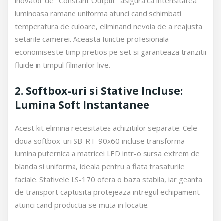
inovator de "Constant Output" asigura ca intensitatea
luminoasa ramane uniforma atunci cand schimbati
temperatura de culoare, eliminand nevoia de a reajusta
setarile camerei. Aceasta functie profesionala
economiseste timp pretios pe set si garanteaza tranzitii
fluide in timpul filmarilor live.
2. Softbox-uri si Stative Incluse:
Lumina Soft Instantanee
Acest kit elimina necesitatea achizitiilor separate. Cele
doua softbox-uri SB-RT-90x60 incluse transforma
lumina puternica a matricei LED intr-o sursa extrem de
blanda si uniforma, ideala pentru a flata trasaturile
faciale. Stativele LS-170 ofera o baza stabila, iar geanta
de transport captusita protejeaza intregul echipament
atunci cand productia se muta in locatie.