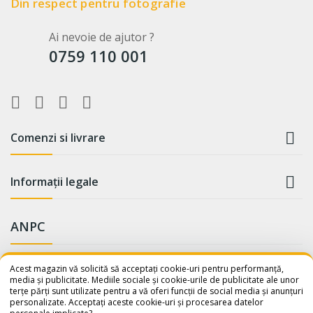
Din respect pentru fotografie
Ai nevoie de ajutor ?
0759 110 001

Comenzi si livrare

Informații legale
ANPC
WhatsApp
Suntem online!
Acest magazin vă solicită să acceptați cookie-uri pentru performanță,
media și publicitate. Mediile sociale și cookie-urile de publicitate ale unor
terțe părți sunt utilizate pentru a vă oferi funcții de social media și anunțuri
Salut! Cum te putem ajuta? Scrie-
personalizate. Acceptați aceste cookie-uri și procesarea datelor
ne pe WhatsApp!