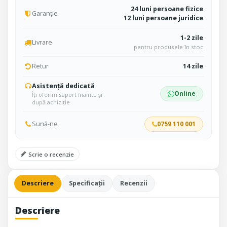
24 luni persoane fizice
Garanție
12 luni persoane juridice
1-2 zile
Livrare
pentru produsele în stoc
Retur
14 zile
Asistență dedicată
Online
Îți oferim suport înainte și
după achiziție
Sună-ne
0759 110 001
Scrie o recenzie
Descriere
Specificații
Recenzii
Descriere