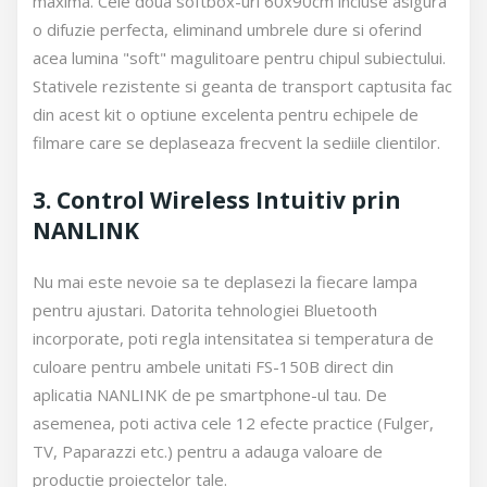
maxima. Cele doua softbox-uri 60x90cm incluse asigura
o difuzie perfecta, eliminand umbrele dure si oferind
acea lumina "soft" magulitoare pentru chipul subiectului.
Stativele rezistente si geanta de transport captusita fac
din acest kit o optiune excelenta pentru echipele de
filmare care se deplaseaza frecvent la sediile clientilor.
3. Control Wireless Intuitiv prin
NANLINK
Nu mai este nevoie sa te deplasezi la fiecare lampa
pentru ajustari. Datorita tehnologiei Bluetooth
incorporate, poti regla intensitatea si temperatura de
culoare pentru ambele unitati FS-150B direct din
aplicatia NANLINK de pe smartphone-ul tau. De
asemenea, poti activa cele 12 efecte practice (Fulger,
TV, Paparazzi etc.) pentru a adauga valoare de
productie proiectelor tale.