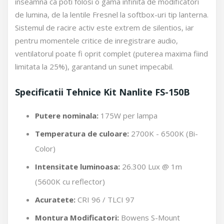
inseamna ca poti folosi o gama infinita de modificatori
de lumina, de la lentile Fresnel la softbox-uri tip lanterna.
Sistemul de racire activ este extrem de silentios, iar
pentru momentele critice de inregistrare audio,
ventilatorul poate fi oprit complet (puterea maxima fiind
limitata la 25%), garantand un sunet impecabil.
Specificatii Tehnice Kit Nanlite FS-150B
Putere nominala:
175W per lampa
Temperatura de culoare:
2700K - 6500K (Bi-
Color)
Intensitate luminoasa:
26.300 Lux @ 1m
(5600K cu reflector)
Acuratete:
CRI 96 / TLCI 97
Montura Modificatori:
Bowens S-Mount