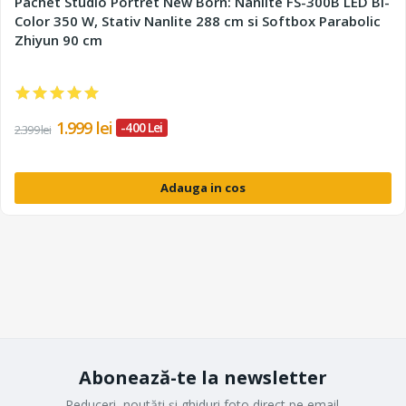
Pachet Studio Portret New Born: Nanlite FS-300B LED Bi-
Color 350 W, Stativ Nanlite 288 cm si Softbox Parabolic
Zhiyun 90 cm
1.999 lei
-400 Lei
2.399 lei
Adauga in cos
Abonează-te la newsletter
Reduceri, noutăți și ghiduri foto direct pe email.