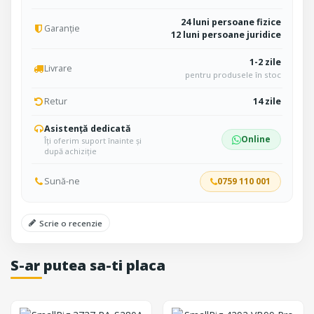
24 luni persoane fizice
Garanție
12 luni persoane juridice
1-2 zile
Livrare
pentru produsele în stoc
Retur
14 zile
Asistență dedicată
Online
Îți oferim suport înainte și
după achiziție
Sună-ne
0759 110 001
Scrie o recenzie
S-ar putea sa-ti placa