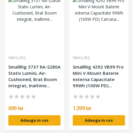
SMALLRIG
SMALLRIG
SmallRig 3737 RA-S280A
SmallRig 4292 VB99 Pro
Stativ Lumini, Air-
Mini V-Mount Baterie
Cushioned, Brat Boom
externa Capacitate
integrat, Inaltime
99Wh (100W PD)
280cm, Sarcina 5kg,
Carcasa Aluminiu
Otel si aluminiu
699 lei
1.399 lei
Adauga in cos
Adauga in cos