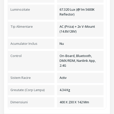
Luminozitate
67.320 Lux (@1m 5600K
Reflector)
Tip Alimentare
AC (Priza) + 2x V-Mount
(14.8V/26V)
Acumulator Inclus
Nu
Control
On-Board, Bluetooth,
DMX/RDM, Nanlink App,
2.4G
Sistem Racire
Activ
Greutate (Corp Lampa)
4.34 Kg
Dimensiuni
400 X 230 X 142 Mm