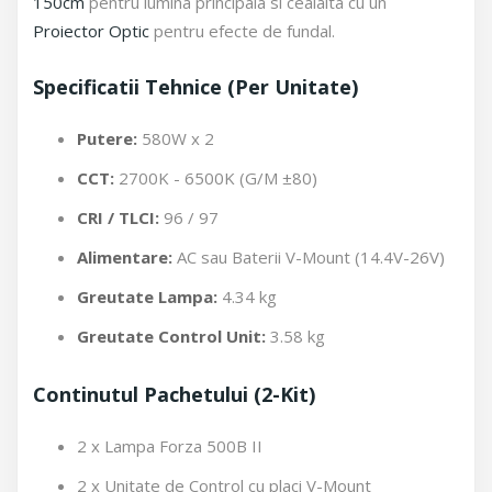
150cm
pentru lumina principala si cealalta cu un
Proiector Optic
pentru efecte de fundal.
Specificatii Tehnice (Per Unitate)
Putere:
580W x 2
CCT:
2700K - 6500K (G/M ±80)
CRI / TLCI:
96 / 97
Alimentare:
AC sau Baterii V-Mount (14.4V-26V)
Greutate Lampa:
4.34 kg
Greutate Control Unit:
3.58 kg
Continutul Pachetului (2-Kit)
2 x Lampa Forza 500B II
2 x Unitate de Control cu placi V-Mount