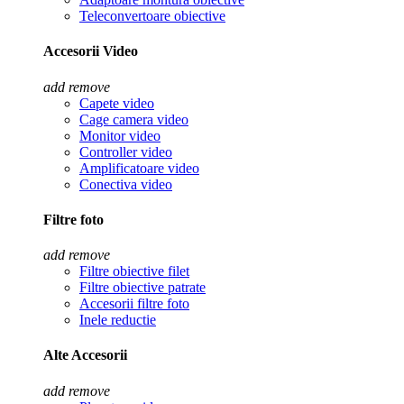
Teleconvertoare obiective
Accesorii Video
add
remove
Capete video
Cage camera video
Monitor video
Controller video
Amplificatoare video
Conectiva video
Filtre foto
add
remove
Filtre obiective filet
Filtre obiective patrate
Accesorii filtre foto
Inele reductie
Alte Accesorii
add
remove