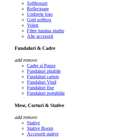
Softboxuri
Reflectoare
Umbrele foto
Grid softbox
Voleti
Filtre lumina studio
Alte accesorii
Fundaluri & Cadre
add
remove
Cadre si Panze
Fundaluri pliabile
Fundaluri carton
Fundaluri Vinil
Fundaluri fixe
Fundaluri portabilie
Mese, Corturi & Stative
add
remove
Stative
Stative Boom
Accesorii stative