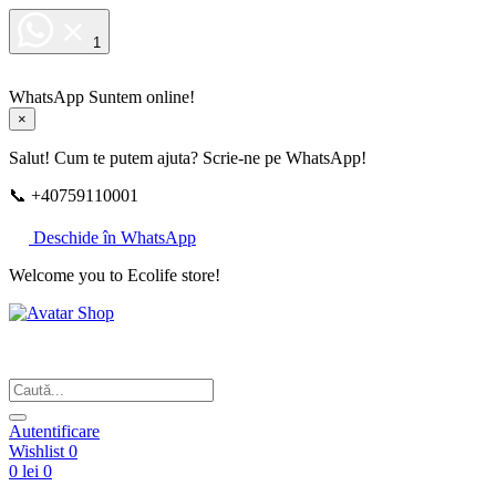
1
WhatsApp
Suntem online!
×
Salut! Cum te putem ajuta? Scrie-ne pe WhatsApp!
📞 +40759110001
Deschide în WhatsApp
Welcome you to Ecolife store!
Din respect pentru fotografie
Autentificare
Wishlist
0
0 lei
0