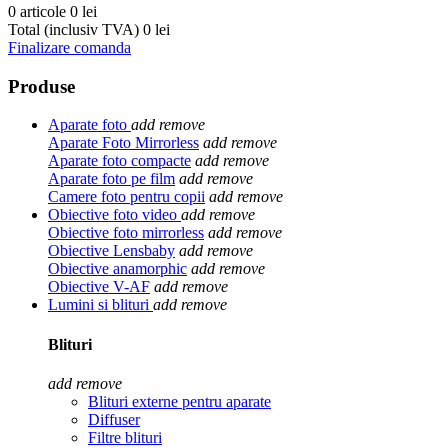
0 articole
0 lei
Total (inclusiv TVA)
0 lei
Finalizare comanda
Produse
Aparate foto
add
remove
Aparate Foto Mirrorless
add
remove
Aparate foto compacte
add
remove
Aparate foto pe film
add
remove
Camere foto pentru copii
add
remove
Obiective foto video
add
remove
Obiective foto mirrorless
add
remove
Obiective Lensbaby
add
remove
Obiective anamorphic
add
remove
Obiective V-AF
add
remove
Lumini si blituri
add
remove
Blituri
add
remove
Blituri externe pentru aparate
Diffuser
Filtre blituri