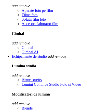
add
remove
Aparate foto pe film
Filme foto
Solutii film foto
Accesorii laborator film
Gimbal
add
remove
Gimbal
Gimbal AI
Echipamente de studio
add
remove
Lumina studio
add
remove
Blituri studio
Lumini Continue Studio Foto si Video
Modificatori de lumina
add
remove
Blende