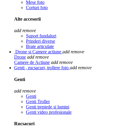
Mese foto
Corturi foto
Alte accesorii
add
remove
Suport fundaluri
Prinderi diverse
Brate articulate
Drone si Camere actiune
add
remove
Drone
add
remove
Camere de Actiune
add
remove
Genti , rucsacuri, trollere foto
add
remove
Genti
add
remove
Genti
Genti Troller
Genti trepiede si lumini
Genti video profesionale
Rucsacuri