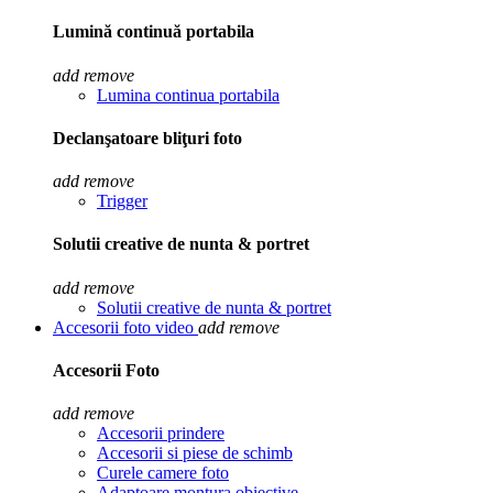
Lumină continuă portabila
add
remove
Lumina continua portabila
Declanşatoare bliţuri foto
add
remove
Trigger
Solutii creative de nunta & portret
add
remove
Solutii creative de nunta & portret
Accesorii foto video
add
remove
Accesorii Foto
add
remove
Accesorii prindere
Accesorii si piese de schimb
Curele camere foto
Adaptoare montura obiective