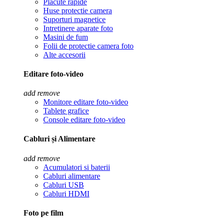
Placute rapide
Huse protectie camera
Suporturi magnetice
Intretinere aparate foto
Masini de fum
Folii de protectie camera foto
Alte accesorii
Editare foto-video
add
remove
Monitore editare foto-video
Tablete grafice
Console editare foto-video
Cabluri și Alimentare
add
remove
Acumulatori si baterii
Cabluri alimentare
Cabluri USB
Cabluri HDMI
Foto pe film