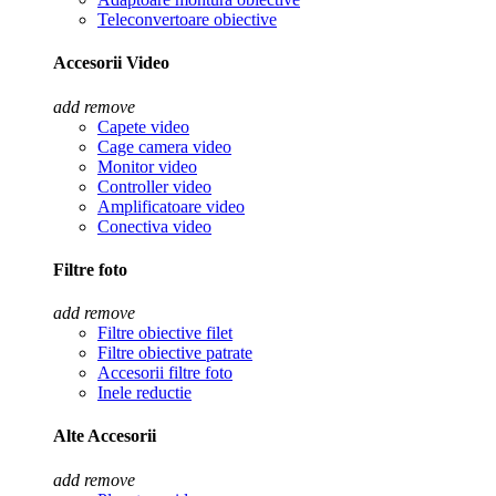
Teleconvertoare obiective
Accesorii Video
add
remove
Capete video
Cage camera video
Monitor video
Controller video
Amplificatoare video
Conectiva video
Filtre foto
add
remove
Filtre obiective filet
Filtre obiective patrate
Accesorii filtre foto
Inele reductie
Alte Accesorii
add
remove