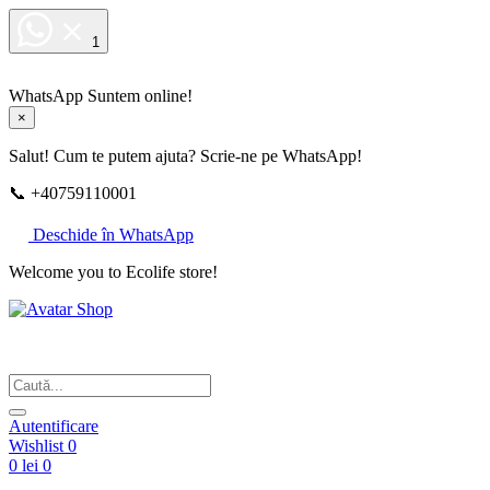
1
WhatsApp
Suntem online!
×
Salut! Cum te putem ajuta? Scrie-ne pe WhatsApp!
📞 +40759110001
Deschide în WhatsApp
Welcome you to Ecolife store!
Din respect pentru fotografie
Autentificare
Wishlist
0
0 lei
0