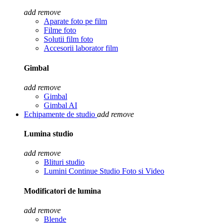
add
remove
Aparate foto pe film
Filme foto
Solutii film foto
Accesorii laborator film
Gimbal
add
remove
Gimbal
Gimbal AI
Echipamente de studio
add
remove
Lumina studio
add
remove
Blituri studio
Lumini Continue Studio Foto si Video
Modificatori de lumina
add
remove
Blende