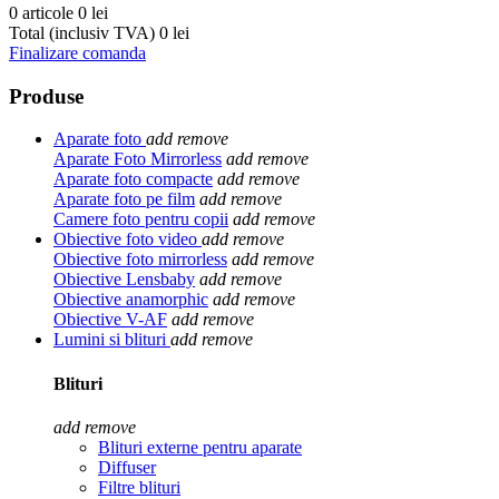
0 articole
0 lei
Total (inclusiv TVA)
0 lei
Finalizare comanda
Produse
Aparate foto
add
remove
Aparate Foto Mirrorless
add
remove
Aparate foto compacte
add
remove
Aparate foto pe film
add
remove
Camere foto pentru copii
add
remove
Obiective foto video
add
remove
Obiective foto mirrorless
add
remove
Obiective Lensbaby
add
remove
Obiective anamorphic
add
remove
Obiective V-AF
add
remove
Lumini si blituri
add
remove
Blituri
add
remove
Blituri externe pentru aparate
Diffuser
Filtre blituri