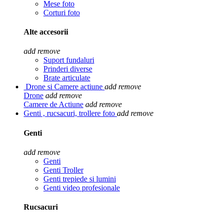
Mese foto
Corturi foto
Alte accesorii
add
remove
Suport fundaluri
Prinderi diverse
Brate articulate
Drone si Camere actiune
add
remove
Drone
add
remove
Camere de Actiune
add
remove
Genti , rucsacuri, trollere foto
add
remove
Genti
add
remove
Genti
Genti Troller
Genti trepiede si lumini
Genti video profesionale
Rucsacuri