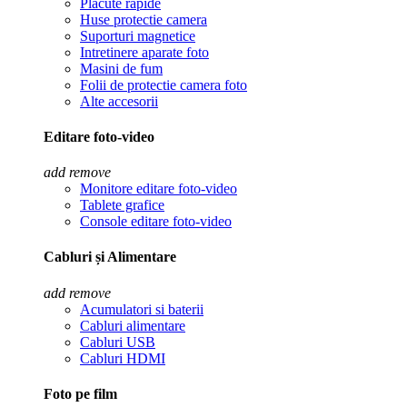
Placute rapide
Huse protectie camera
Suporturi magnetice
Intretinere aparate foto
Masini de fum
Folii de protectie camera foto
Alte accesorii
Editare foto-video
add
remove
Monitore editare foto-video
Tablete grafice
Console editare foto-video
Cabluri și Alimentare
add
remove
Acumulatori si baterii
Cabluri alimentare
Cabluri USB
Cabluri HDMI
Foto pe film