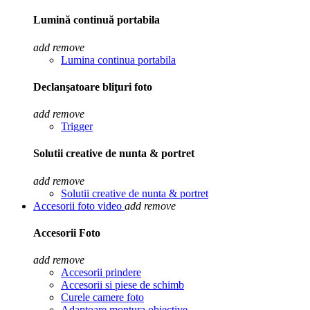
Lumină continuă portabila
add
remove
Lumina continua portabila
Declanşatoare bliţuri foto
add
remove
Trigger
Solutii creative de nunta & portret
add
remove
Solutii creative de nunta & portret
Accesorii foto video
add
remove
Accesorii Foto
add
remove
Accesorii prindere
Accesorii si piese de schimb
Curele camere foto
Adaptoare montura obiective