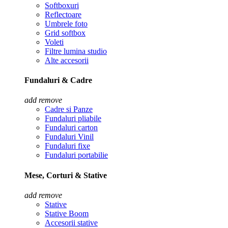
Softboxuri
Reflectoare
Umbrele foto
Grid softbox
Voleti
Filtre lumina studio
Alte accesorii
Fundaluri & Cadre
add
remove
Cadre si Panze
Fundaluri pliabile
Fundaluri carton
Fundaluri Vinil
Fundaluri fixe
Fundaluri portabilie
Mese, Corturi & Stative
add
remove
Stative
Stative Boom
Accesorii stative