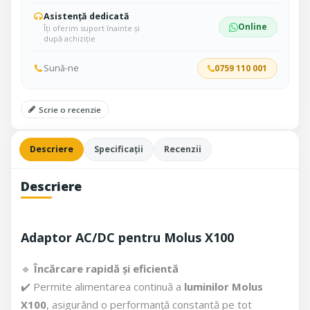
Asistență dedicată
Online
Îți oferim suport înainte și
după achiziție
Sună-ne
0759 110 001
Scrie o recenzie
Descriere
Specificații
Recenzii
Descriere
Adaptor AC/DC pentru Molus X100
🔹
Încărcare rapidă și eficientă
✔️ Permite alimentarea continuă a
luminilor Molus
X100
, asigurând o performanță constantă pe tot