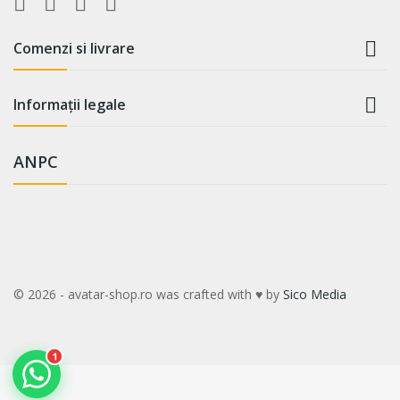

Comenzi si livrare

Informații legale
ANPC
WhatsApp
Suntem online!
Salut! Cum te putem ajuta? Scrie-
ne pe WhatsApp!
📞 +40759110001
© 2026 - avatar-shop.ro was crafted with ♥ by
Sico Media
1