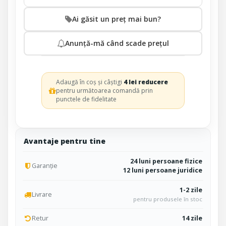
Ai găsit un preț mai bun?
Anunță-mă când scade prețul
Adaugă în coș și câștigi
4 lei reducere
pentru următoarea comandă prin
punctele de fidelitate
Avantaje pentru tine
24 luni persoane fizice
Garanție
12 luni persoane juridice
1-2 zile
Livrare
pentru produsele în stoc
Retur
14 zile