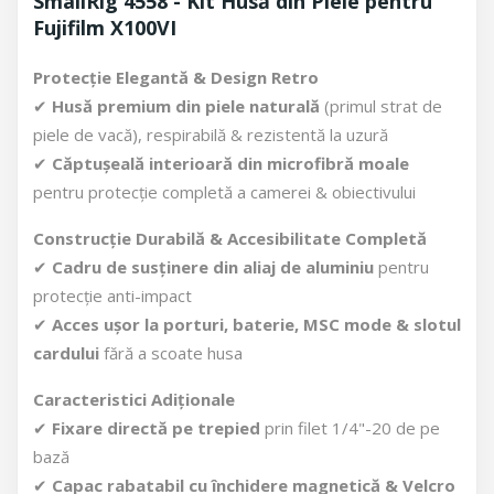
SmallRig 4558 - Kit Husă din Piele pentru
Fujifilm X100VI
Protecție Elegantă & Design Retro
✔
Husă premium din piele naturală
(primul strat de
piele de vacă), respirabilă & rezistentă la uzură
✔
Căptușeală interioară din microfibră moale
pentru protecție completă a camerei & obiectivului
Construcție Durabilă & Accesibilitate Completă
✔
Cadru de susținere din aliaj de aluminiu
pentru
protecție anti-impact
✔
Acces ușor la porturi, baterie, MSC mode & slotul
cardului
fără a scoate husa
Caracteristici Adiționale
✔
Fixare directă pe trepied
prin filet 1/4"-20 de pe
bază
✔
Capac rabatabil cu închidere magnetică & Velcro