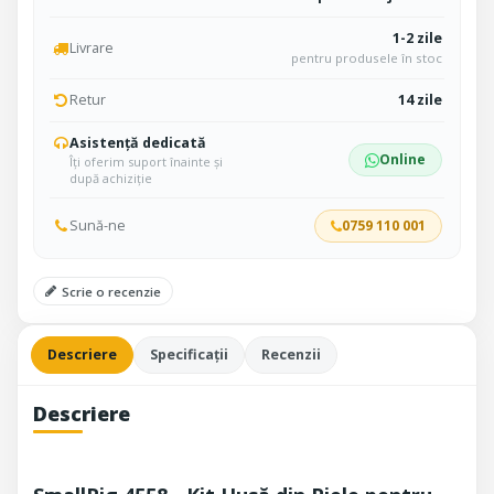
1-2 zile
Livrare
pentru produsele în stoc
Retur
14 zile
Asistență dedicată
Online
Îți oferim suport înainte și
după achiziție
Sună-ne
0759 110 001
Scrie o recenzie
Descriere
Specificații
Recenzii
Descriere