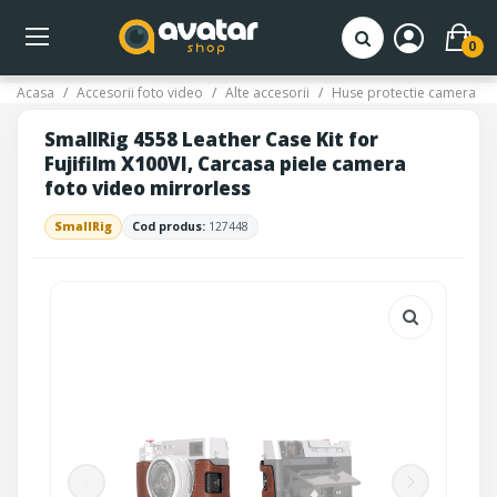
0
Acasa
Accesorii foto video
Alte accesorii
Huse protectie camera
SmallRig 4558 Leather Case Kit for
Fujifilm X100VI, Carcasa piele camera
foto video mirrorless
SmallRig
Cod produs:
127448