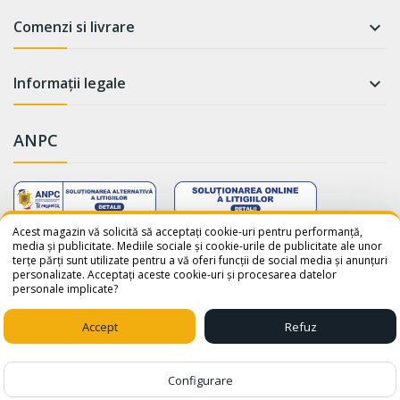
Comenzi si livrare

Informații legale

ANPC
WhatsApp
Suntem online!
Acest magazin vă solicită să acceptați cookie-uri pentru performanță,
media și publicitate. Mediile sociale și cookie-urile de publicitate ale unor
terțe părți sunt utilizate pentru a vă oferi funcții de social media și anunțuri
Salut! Cum te putem ajuta? Scrie-
personalizate. Acceptați aceste cookie-uri și procesarea datelor
ne pe WhatsApp!
personale implicate?
📞 +40759110001
© 2026 - avatar-shop.ro was crafted with ♥ by
Sico Media
Accept
Refuz
1
Configurare