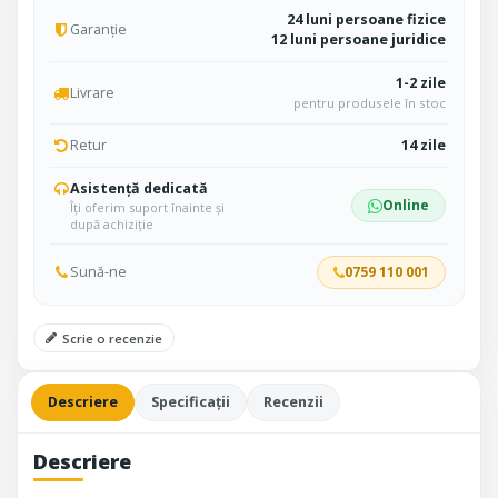
24 luni persoane fizice
Garanție
12 luni persoane juridice
1-2 zile
Livrare
pentru produsele în stoc
Retur
14 zile
Asistență dedicată
Online
Îți oferim suport înainte și
după achiziție
Sună-ne
0759 110 001
Scrie o recenzie
Descriere
Specificații
Recenzii
Descriere