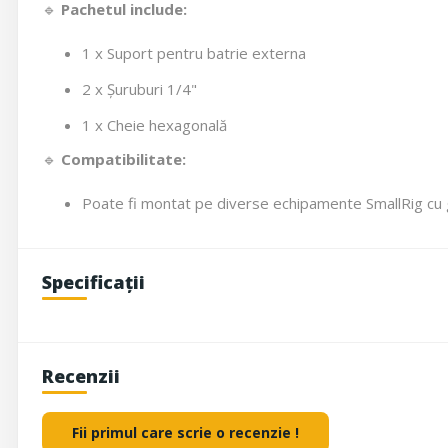
🔹
Pachetul include:
1 x Suport pentru batrie externa
2 x Șuruburi 1/4"
1 x Cheie hexagonală
🔹
Compatibilitate:
Poate fi montat pe diverse echipamente SmallRig cu g
Specificații
Recenzii
Fii primul care scrie o recenzie !