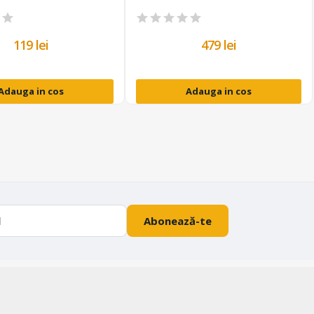
119 lei
479 lei
Adauga in cos
Adauga in cos
Abonează-te