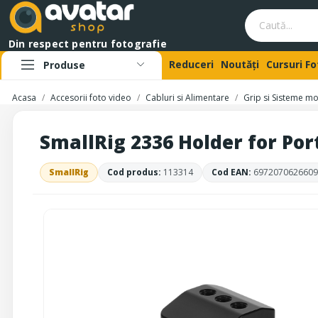
Din respect pentru fotografie
Reduceri
Noutăți
Cursuri F
Produse
Acasa
Accesorii foto video
Cabluri si Alimentare
Grip si Sisteme m
SmallRig 2336 Holder for Po
SmallRig
Cod produs:
113314
Cod EAN:
6972070626609