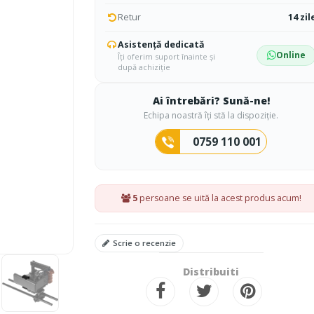
Retur
14 zil
Asistență dedicată
Online
Îți oferim suport înainte și
după achiziție
Ai întrebări? Sună-ne!
Echipa noastră îți stă la dispoziție.
0759 110 001
5
persoane se uită la acest produs acum!
Scrie o recenzie
Distribuiti