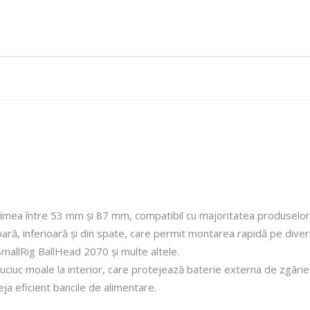
țimea între 53 mm și 87 mm, compatibil cu majoritatea produselor 
ară, inferioară și din spate, care permit montarea rapidă pe dive
mallRig BallHead 2070 și multe altele.
iuc moale la interior, care protejează baterie externa de zgârietur
ja eficient bancile de alimentare.