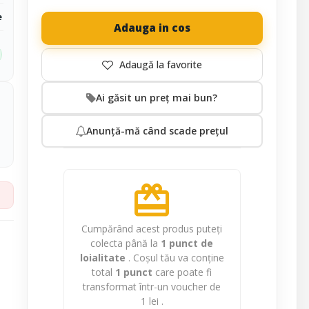
e
Adauga in cos
Ai găsit un preț mai bun?
Anunță-mă când scade prețul
redeem
Cumpărând acest produs puteți
colecta până la
1
punct de
loialitate
. Coșul tău va conține
total
1
punct
care poate fi
transformat într-un voucher de
1 lei
.