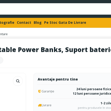
otografie
Contact
Blog
Pe Stoc Gata De Livrare
ontare
rtable Power Banks, Suport bater
Avantaje pentru tine
24 luni persoane fizic
Garanție
12 luni persoane juridic
1-2 zil
Livrare
pentru produsele în sto