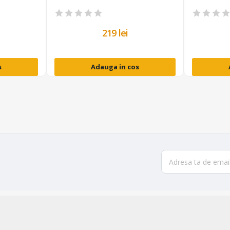
219 lei
s
Adauga in cos