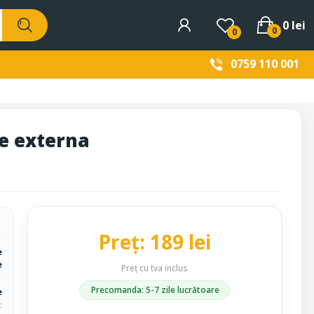
0 lei
0
0
0759 110 001
ie externa
Preț: 189 lei
e
e
Preț cu tva inclus
Precomanda: 5-7 zile lucrătoare
e
c