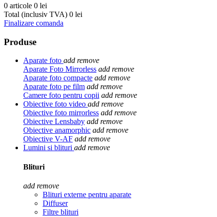
0 articole
0 lei
Total (inclusiv TVA)
0 lei
Finalizare comanda
Produse
Aparate foto
add
remove
Aparate Foto Mirrorless
add
remove
Aparate foto compacte
add
remove
Aparate foto pe film
add
remove
Camere foto pentru copii
add
remove
Obiective foto video
add
remove
Obiective foto mirrorless
add
remove
Obiective Lensbaby
add
remove
Obiective anamorphic
add
remove
Obiective V-AF
add
remove
Lumini si blituri
add
remove
Blituri
add
remove
Blituri externe pentru aparate
Diffuser
Filtre blituri