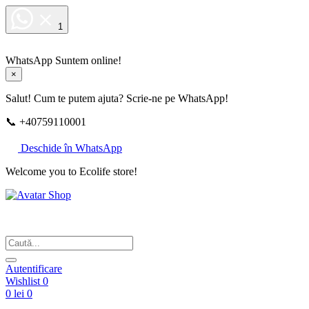
1
WhatsApp
Suntem online!
×
Salut! Cum te putem ajuta? Scrie-ne pe WhatsApp!
📞 +40759110001
Deschide în WhatsApp
Welcome you to Ecolife store!
Din respect pentru fotografie
Autentificare
Wishlist
0
0 lei
0