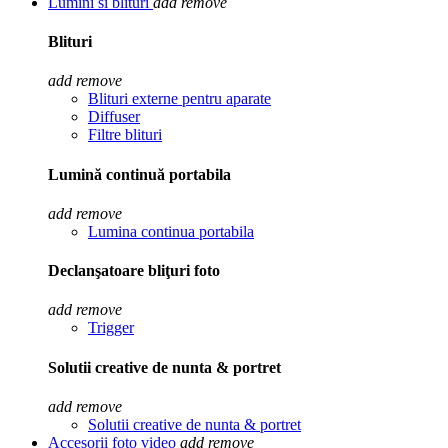
Lumini si blituri
add
remove
Blituri
add
remove
Blituri externe pentru aparate
Diffuser
Filtre blituri
Lumină continuă portabila
add
remove
Lumina continua portabila
Declanşatoare bliţuri foto
add
remove
Trigger
Solutii creative de nunta & portret
add
remove
Solutii creative de nunta & portret
Accesorii foto video
add
remove