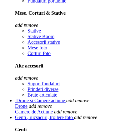
Fundaluri portabilie
Mese, Corturi & Stative
add
remove
Stative
Stative Boom
Accesorii stative
Mese foto
Corturi foto
Alte accesorii
add
remove
Suport fundaluri
Prinderi diverse
Brate articulate
Drone si Camere actiune
add
remove
Drone
add
remove
Camere de Actiune
add
remove
Genti , rucsacuri, trollere foto
add
remove
Genti