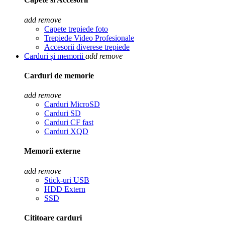
add
remove
Capete trepiede foto
Trepiede Video Profesionale
Accesorii diverese trepiede
Carduri și memorii
add
remove
Carduri de memorie
add
remove
Carduri MicroSD
Carduri SD
Carduri CF fast
Carduri XQD
Memorii externe
add
remove
Stick-uri USB
HDD Extern
SSD
Cititoare carduri