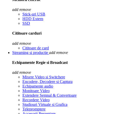
add
remove
Stick-uri USB
HDD Extern
SSD
Cititoare carduri
add
remove
Cititoare de card
Streaming si productie
add
remove
Echipamente Regie si Broadcast
add
remove
Mixere Video si Switchere
Encodere, Decodere si Captura
Echipamente audio
Monitoare Video
Extendere Semnal & Convertoare
Recordere Video
Studiouri Virtuale si Grafica
Telepromptere
Accesorii Prezentare