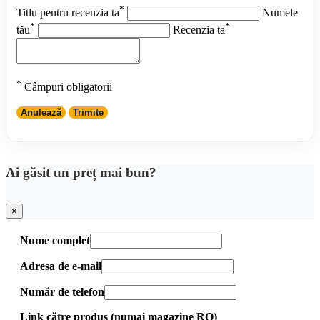
*
Titlu pentru recenzia ta
Numele
*
*
tău
Recenzia ta
*
Câmpuri obligatorii
Anulează
Trimite
Ai găsit un preț mai bun?
×
Nume complet
Adresa de e-mail
Număr de telefon
Link către produs (numai magazine RO)