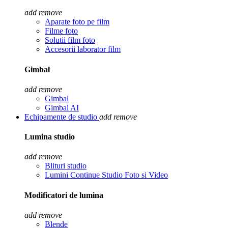
add
remove
Aparate foto pe film
Filme foto
Solutii film foto
Accesorii laborator film
Gimbal
add
remove
Gimbal
Gimbal AI
Echipamente de studio
add
remove
Lumina studio
add
remove
Blituri studio
Lumini Continue Studio Foto si Video
Modificatori de lumina
add
remove
Blende