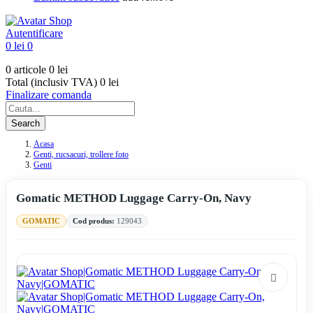
Autentificare
0 lei
0
0 articole
0 lei
Total (inclusiv TVA)
0 lei
Finalizare comanda
Search
Acasa
Genti, rucsacuri, trollere foto
Genti
Gomatic METHOD Luggage Carry-On, Navy
GOMATIC
Cod produs:
129043