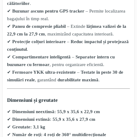
călătoriilor
.
✔
Buzunar ascuns pentru GPS tracker
– Permite localizarea
bagajului în timp real.
✔
Panou de compresie pliabil
– Extinde
lățimea valizei de la
22,9 cm la 27,9 cm
, maximizând capacitatea interioară.
✔
Protecție colțuri interioare
–
Reduc impactul și protejează
conținutul
.
✔
Compartimentare inteligentă
–
Separator intern cu
buzunare cu fermoar
, pentru organizare eficientă.
✔
Fermoare YKK ultra-rezistente
–
Testate în peste 30 de
simulări reale
, garantând
durabilitate maximă
.
Dimensiuni și greutate
✔
Dimensiuni neextinsă:
55,9 x 35,6 x 22,9 cm
✔
Dimensiuni extinsă:
55,9 x 35,6 x 27,9 cm
✔
Greutate:
3,1 kg
✔
Număr de roți:
4 roți de 360° multidirecționale