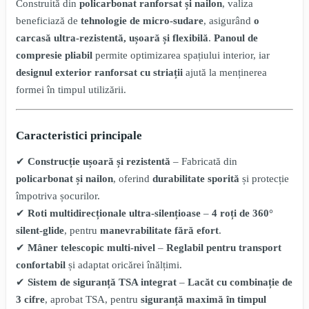
Construită din
policarbonat ranforsat și nailon
, valiza
beneficiază de
tehnologie de micro-sudare
, asigurând
o
carcasă ultra-rezistentă, ușoară și flexibilă
.
Panoul de
compresie pliabil
permite optimizarea spațiului interior, iar
designul exterior ranforsat cu striații
ajută la menținerea
formei în timpul utilizării.
Caracteristici principale
✔
Construcție ușoară și rezistentă
– Fabricată din
policarbonat și nailon
, oferind
durabilitate sporită
și protecție
împotriva șocurilor.
✔
Roti multidirecționale ultra-silențioase
–
4 roți de 360°
silent-glide
, pentru
manevrabilitate fără efort
.
✔
Mâner telescopic multi-nivel
–
Reglabil pentru transport
confortabil
și adaptat oricărei înălțimi.
✔
Sistem de siguranță TSA integrat
–
Lacăt cu combinație de
3 cifre
, aprobat TSA, pentru
siguranță maximă în timpul