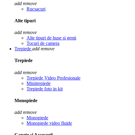
add
remove
Rucsacuri
Alte tipuri
add
remove
Alte tipuri de huse si genti
Tocuri de camera
Trepiede
add
remove
Trepiede
add
remove
Trepiede Video Profesionale
Minitrepiede
Trepiede foto in kit
Monopiede
add
remove
Monopiede
Monopiede video fluide
Capete si Accesorii