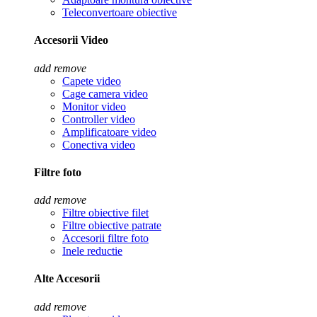
Teleconvertoare obiective
Accesorii Video
add
remove
Capete video
Cage camera video
Monitor video
Controller video
Amplificatoare video
Conectiva video
Filtre foto
add
remove
Filtre obiective filet
Filtre obiective patrate
Accesorii filtre foto
Inele reductie
Alte Accesorii
add
remove