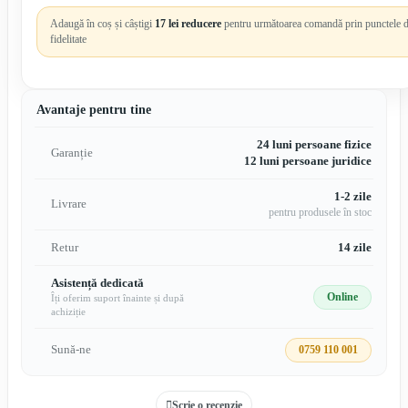
Adaugă în coș și câștigi
17 lei reducere
pentru următoarea comandă prin punctele 
fidelitate
Avantaje pentru tine
24 luni persoane fizice
Garanție
12 luni persoane juridice
1-2 zile
Livrare
pentru produsele în stoc
Retur
14 zile
Asistență dedicată
Online
Îți oferim suport înainte și după
achiziție
Sună-ne
0759 110 001
Scrie o recenzie