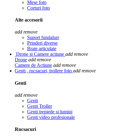
Mese foto
Corturi foto
Alte accesorii
add
remove
Suport fundaluri
Prinderi diverse
Brate articulate
Drone si Camere actiune
add
remove
Drone
add
remove
Camere de Actiune
add
remove
Genti , rucsacuri, trollere foto
add
remove
Genti
add
remove
Genti
Genti Troller
Genti trepiede si lumini
Genti video profesionale
Rucsacuri