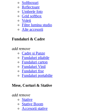
Softboxuri
Reflectoare
Umbrele foto
Grid softbox
Voleti
Filtre lumina studio
Alte accesorii
Fundaluri & Cadre
add
remove
Cadre si Panze
Fundaluri pliabile
Fundaluri carton
Fundaluri Vinil
Fundaluri fixe
Fundaluri portabilie
Mese, Corturi & Stative
add
remove
Stative
Stative Boom
Accesorii stative