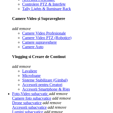
Controlere PTZ & Interfețe
Tally Lights & Iluminare Rack
Camere Video și Supraveghere
add
remove
Camere Video Profesionale
Camere Video PTZ (Robotice)
Camere supraveghere
Camere Auto
Vlogging si Creare de Continut
add
remove
Lavaliere
Microfoane
Sisteme Stabilizare (Gimbal)
Accesorii pentru Creatori
Accesorii Smartphone & Rigs
Foto-Video subacvatic
add
remove
Camere foto subacvatice
add
remove
Drone subacvatice
add
remove
Accesorii subacvatice
add
remove
Lumini subacvatice
add
remove