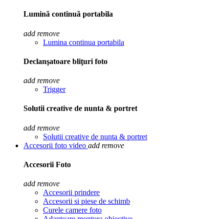
Lumină continuă portabila
add
remove
Lumina continua portabila
Declanşatoare bliţuri foto
add
remove
Trigger
Solutii creative de nunta & portret
add
remove
Solutii creative de nunta & portret
Accesorii foto video
add
remove
Accesorii Foto
add
remove
Accesorii prindere
Accesorii si piese de schimb
Curele camere foto
Adaptoare montura obiective