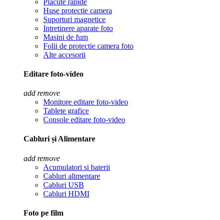
Placute rapide
Huse protectie camera
Suporturi magnetice
Intretinere aparate foto
Masini de fum
Folii de protectie camera foto
Alte accesorii
Editare foto-video
add
remove
Monitore editare foto-video
Tablete grafice
Console editare foto-video
Cabluri și Alimentare
add
remove
Acumulatori si baterii
Cabluri alimentare
Cabluri USB
Cabluri HDMI
Foto pe film