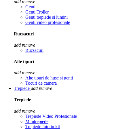
add
remove
Genti
Genti Troller
Genti trepiede si lumini
Genti video profesionale
Rucsacuri
add
remove
Rucsacuri
Alte tipuri
add
remove
Alte tipuri de huse si genti
Tocuri de camera
Trepiede
add
remove
Trepiede
add
remove
Trepiede Video Profesionale
Minitrepiede
Trepiede foto in kit