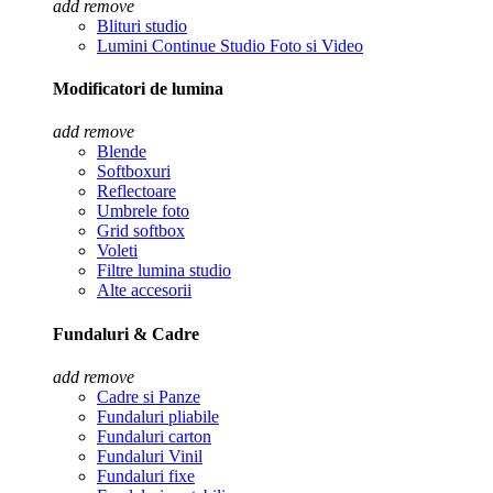
add
remove
Blituri studio
Lumini Continue Studio Foto si Video
Modificatori de lumina
add
remove
Blende
Softboxuri
Reflectoare
Umbrele foto
Grid softbox
Voleti
Filtre lumina studio
Alte accesorii
Fundaluri & Cadre
add
remove
Cadre si Panze
Fundaluri pliabile
Fundaluri carton
Fundaluri Vinil
Fundaluri fixe