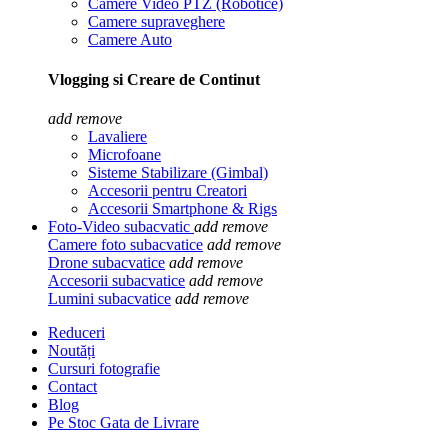
Camere Video PTZ (Robotice)
Camere supraveghere
Camere Auto
Vlogging si Creare de Continut
add
remove
Lavaliere
Microfoane
Sisteme Stabilizare (Gimbal)
Accesorii pentru Creatori
Accesorii Smartphone & Rigs
Foto-Video subacvatic
add
remove
Camere foto subacvatice
add
remove
Drone subacvatice
add
remove
Accesorii subacvatice
add
remove
Lumini subacvatice
add
remove
Reduceri
Noutăți
Cursuri fotografie
Contact
Blog
Pe Stoc Gata de Livrare