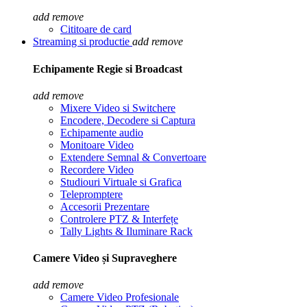
add
remove
Cititoare de card
Streaming si productie
add
remove
Echipamente Regie si Broadcast
add
remove
Mixere Video si Switchere
Encodere, Decodere si Captura
Echipamente audio
Monitoare Video
Extendere Semnal & Convertoare
Recordere Video
Studiouri Virtuale si Grafica
Telepromptere
Accesorii Prezentare
Controlere PTZ & Interfețe
Tally Lights & Iluminare Rack
Camere Video și Supraveghere
add
remove
Camere Video Profesionale