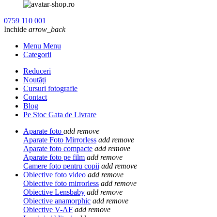
0759 110 001
Inchide
arrow_back
Menu Menu
Categorii
Reduceri
Noutăți
Cursuri fotografie
Contact
Blog
Pe Stoc Gata de Livrare
Aparate foto
add
remove
Aparate Foto Mirrorless
add
remove
Aparate foto compacte
add
remove
Aparate foto pe film
add
remove
Camere foto pentru copii
add
remove
Obiective foto video
add
remove
Obiective foto mirrorless
add
remove
Obiective Lensbaby
add
remove
Obiective anamorphic
add
remove
Obiective V-AF
add
remove