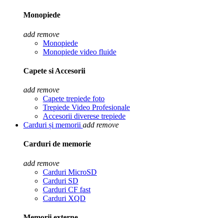
Monopiede
add
remove
Monopiede
Monopiede video fluide
Capete si Accesorii
add
remove
Capete trepiede foto
Trepiede Video Profesionale
Accesorii diverese trepiede
Carduri și memorii
add
remove
Carduri de memorie
add
remove
Carduri MicroSD
Carduri SD
Carduri CF fast
Carduri XQD
Memorii externe