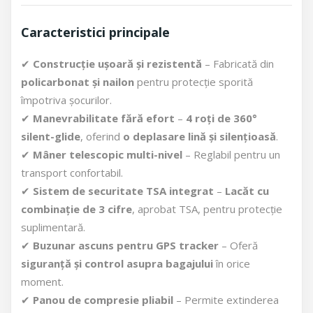
Caracteristici principale
✔
Construcție ușoară și rezistentă
– Fabricată din
policarbonat și nailon
pentru protecție sporită
împotriva șocurilor.
✔
Manevrabilitate fără efort
–
4 roți de 360°
silent-glide
, oferind
o deplasare lină și silențioasă
.
✔
Mâner telescopic multi-nivel
– Reglabil pentru un
transport confortabil.
✔
Sistem de securitate TSA integrat
–
Lacăt cu
combinație de 3 cifre
, aprobat TSA, pentru protecție
suplimentară.
✔
Buzunar ascuns pentru GPS tracker
– Oferă
siguranță și control asupra bagajului
în orice
moment.
✔
Panou de compresie pliabil
– Permite extinderea