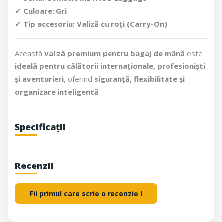
✔
Culoare:
Gri
✔
Tip accesoriu:
Valiză cu roți (Carry-On)
Această
valiză premium pentru bagaj de mână
este
ideală pentru călătorii internaționale, profesioniști
și aventurieri
, oferind
siguranță, flexibilitate și
organizare inteligentă
Specificații
Recenzii
Fii primul care scrie o recenzie !