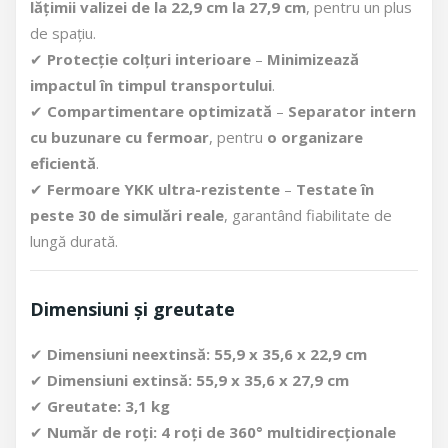
lățimii valizei de la 22,9 cm la 27,9 cm
, pentru un plus
de spațiu.
✔
Protecție colțuri interioare
–
Minimizează
impactul în timpul transportului
.
✔
Compartimentare optimizată
–
Separator intern
cu buzunare cu fermoar
, pentru
o organizare
eficientă
.
✔
Fermoare YKK ultra-rezistente
–
Testate în
peste 30 de simulări reale
, garantând fiabilitate de
lungă durată.
Dimensiuni și greutate
✔
Dimensiuni neextinsă:
55,9 x 35,6 x 22,9 cm
✔
Dimensiuni extinsă:
55,9 x 35,6 x 27,9 cm
✔
Greutate:
3,1 kg
✔
Număr de roți:
4 roți de 360° multidirecționale