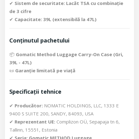
✔
Sistem de securitate:
Lacăt TSA cu combinație
de 3 cifre
✔
Capacitate:
39L (extensibilă la 47L)
Conținutul pachetului
📦
Gomatic Method Luggage Carry-On Case (Gri,
39L - 47L)
📜
Garanție limitată pe viață
Specificații tehnice
✔
Producător:
NOMATIC HOLDINGS, LLC, 1333 E
9400 S SUITE 200, SANDY, 84093, USA
✔
Reprezentant UE:
Complizon OÜ, Sepapaja tn 6,
Tallinn, 15551, Estonia
✔
Seria:
Gomatic METHOD Luggage