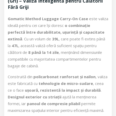
(Gri) – Valiza Inteligentă pentru Călătorii
Fără Griji
Gomatic Method Luggage Carry-On Case
este valiza
ideală pentru cei care își doresc
o combinație
perfectă între durabilitate, ușurință și capacitate
extinsă
. Cu un volum de
39L
, care poate fi extins până
la
47L
, această valiză oferă suficient spațiu pentru
călătorii de
8 până la 14 zile
, menținând dimensiunile
compatibile cu majoritatea compartimentelor pentru
bagaje de cabină.
Construită din
policarbonat ranforsat și nailon
, valiza
este fabricată cu
tehnologie de micro-sudare
, ceea
ce o face
ușoară, rezistentă la impact și durabilă
.
Designul exterior cu striații
ajută la menținerea
formei, iar
panoul de compresie pliabil
permite
maximizarea spațiului interior pentru eficiență maximă.