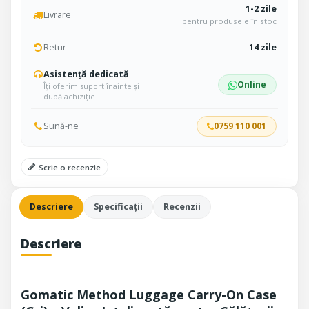
1-2 zile
Livrare
pentru produsele în stoc
Retur
14 zile
Asistență dedicată
Online
Îți oferim suport înainte și
după achiziție
Sună-ne
0759 110 001
Scrie o recenzie
Descriere
Specificații
Recenzii
Descriere
Gomatic Method Luggage Carry-On Case