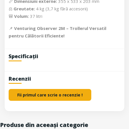
📏
Dimensiuni externe:
355 x 533 x 203 mm
⚖
Greutate:
4 kg (3,7 kg fără accesorii)
🎒
Volum:
37 litri
📌
Venturing Observer 2M – Trollerul Versatil
pentru Călătorii Eficiente!
Specificații
Recenzii
Fii primul care scrie o recenzie !
Produse din aceeași categorie