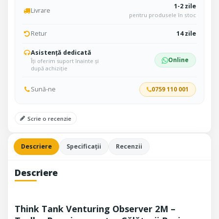
1-2 zile
Livrare
pentru produsele în stoc
Retur
14 zile
Asistență dedicată
Online
Îți oferim suport înainte și
după achiziție
Sună-ne
0759 110 001
Scrie o recenzie
Descriere
Specificații
Recenzii
Descriere
Think Tank Venturing Observer 2M –