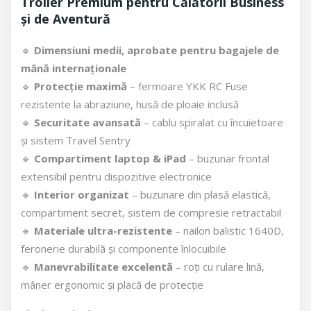
Troller Premium pentru Călătorii Business
și de Aventură
🔹
Dimensiuni medii, aprobate pentru bagajele de
mână internaționale
🔹
Protecție maximă
– fermoare YKK RC Fuse
rezistente la abraziune, husă de ploaie inclusă
🔹
Securitate avansată
– cablu spiralat cu încuietoare
și sistem Travel Sentry
🔹
Compartiment laptop & iPad
– buzunar frontal
extensibil pentru dispozitive electronice
🔹
Interior organizat
– buzunare din plasă elastică,
compartiment secret, sistem de compresie retractabil
🔹
Materiale ultra-rezistente
– nailon balistic 1640D,
feronerie durabilă și componente înlocuibile
🔹
Manevrabilitate excelentă
– roți cu rulare lină,
mâner ergonomic și placă de protecție