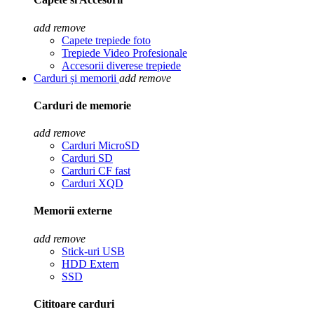
add
remove
Capete trepiede foto
Trepiede Video Profesionale
Accesorii diverese trepiede
Carduri și memorii
add
remove
Carduri de memorie
add
remove
Carduri MicroSD
Carduri SD
Carduri CF fast
Carduri XQD
Memorii externe
add
remove
Stick-uri USB
HDD Extern
SSD
Cititoare carduri