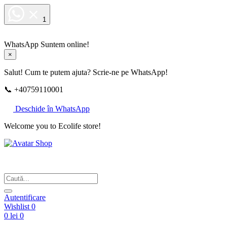
1
WhatsApp
Suntem online!
×
Salut! Cum te putem ajuta? Scrie-ne pe WhatsApp!
📞 +40759110001
Deschide în WhatsApp
Welcome you to Ecolife store!
Din respect pentru fotografie
Autentificare
Wishlist
0
0 lei
0