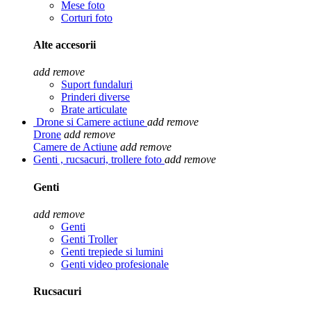
Mese foto
Corturi foto
Alte accesorii
add
remove
Suport fundaluri
Prinderi diverse
Brate articulate
Drone si Camere actiune
add
remove
Drone
add
remove
Camere de Actiune
add
remove
Genti , rucsacuri, trollere foto
add
remove
Genti
add
remove
Genti
Genti Troller
Genti trepiede si lumini
Genti video profesionale
Rucsacuri