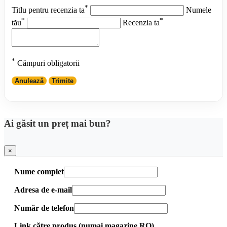
*
Titlu pentru recenzia ta
Numele
*
*
tău
Recenzia ta
*
Câmpuri obligatorii
Anulează
Trimite
Ai găsit un preț mai bun?
×
Nume complet
Adresa de e-mail
Număr de telefon
Link către produs (numai magazine RO)