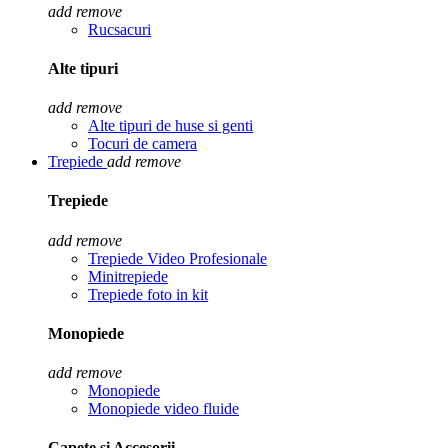
add
remove
Rucsacuri
Alte tipuri
add
remove
Alte tipuri de huse si genti
Tocuri de camera
Trepiede
add
remove
Trepiede
add
remove
Trepiede Video Profesionale
Minitrepiede
Trepiede foto in kit
Monopiede
add
remove
Monopiede
Monopiede video fluide
Capete si Accesorii