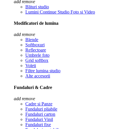
add
remove
Blituri studio
Lumini Continue Studio Foto si Video
Modificatori de lumina
add
remove
Blende
Softboxuri
Reflectoare
Umbrele foto
Grid softbox
Voleti
Filtre lumina studio
Alte accesorii
Fundaluri & Cadre
add
remove
Cadre si Panze
Fundaluri pliabile
Fundaluri carton
Fundaluri Vinil
Fundaluri fixe