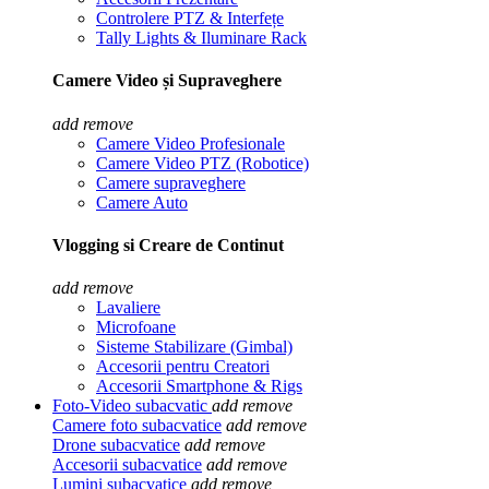
Controlere PTZ & Interfețe
Tally Lights & Iluminare Rack
Camere Video și Supraveghere
add
remove
Camere Video Profesionale
Camere Video PTZ (Robotice)
Camere supraveghere
Camere Auto
Vlogging si Creare de Continut
add
remove
Lavaliere
Microfoane
Sisteme Stabilizare (Gimbal)
Accesorii pentru Creatori
Accesorii Smartphone & Rigs
Foto-Video subacvatic
add
remove
Camere foto subacvatice
add
remove
Drone subacvatice
add
remove
Accesorii subacvatice
add
remove
Lumini subacvatice
add
remove