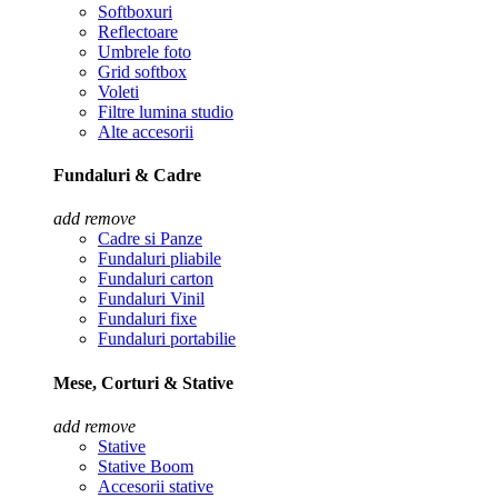
Softboxuri
Reflectoare
Umbrele foto
Grid softbox
Voleti
Filtre lumina studio
Alte accesorii
Fundaluri & Cadre
add
remove
Cadre si Panze
Fundaluri pliabile
Fundaluri carton
Fundaluri Vinil
Fundaluri fixe
Fundaluri portabilie
Mese, Corturi & Stative
add
remove
Stative
Stative Boom
Accesorii stative