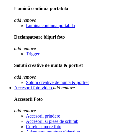
Lumină continuă portabila
add
remove
Lumina continua portabila
Declanşatoare bliţuri foto
add
remove
Trigger
Solutii creative de nunta & portret
add
remove
Solutii creative de nunta & portret
Accesorii foto video
add
remove
Accesorii Foto
add
remove
Accesorii prindere
Accesorii si piese de schimb
Curele camere foto
Adaptoare montura obiective