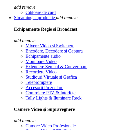
add
remove
Cititoare de card
Streaming si productie
add
remove
Echipamente Regie si Broadcast
add
remove
Mixere Video si Switchere
Encodere, Decodere si Captura
Echipamente audio
Monitoare Video
Extendere Semnal & Convertoare
Recordere Video
Studiouri Virtuale si Grafica
Telepromptere
Accesorii Prezentare
Controlere PTZ & Interfețe
Tally Lights & Iluminare Rack
Camere Video și Supraveghere
add
remove
Camere Video Profesionale