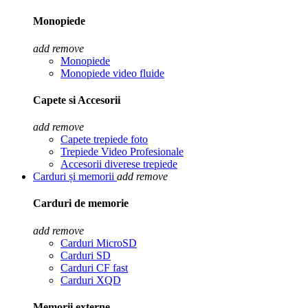
Monopiede
add
remove
Monopiede
Monopiede video fluide
Capete si Accesorii
add
remove
Capete trepiede foto
Trepiede Video Profesionale
Accesorii diverese trepiede
Carduri și memorii
add
remove
Carduri de memorie
add
remove
Carduri MicroSD
Carduri SD
Carduri CF fast
Carduri XQD
Memorii externe