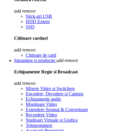
add
remove
Stick-uri USB
HDD Extern
SSD
Cititoare carduri
add
remove
Cititoare de card
Streaming si productie
add
remove
Echipamente Regie si Broadcast
add
remove
Mixere Video si Switchere
Encodere, Decodere si Captura
Echipamente audio
Monitoare Video
Extendere Semnal & Convertoare
Recordere Video
Studiouri Virtuale si Grafica
Telepromptere
Accesorii Prezentare