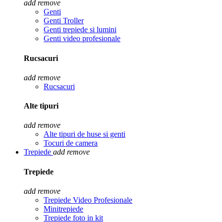
add
remove
Genti
Genti Troller
Genti trepiede si lumini
Genti video profesionale
Rucsacuri
add
remove
Rucsacuri
Alte tipuri
add
remove
Alte tipuri de huse si genti
Tocuri de camera
Trepiede
add
remove
Trepiede
add
remove
Trepiede Video Profesionale
Minitrepiede
Trepiede foto in kit