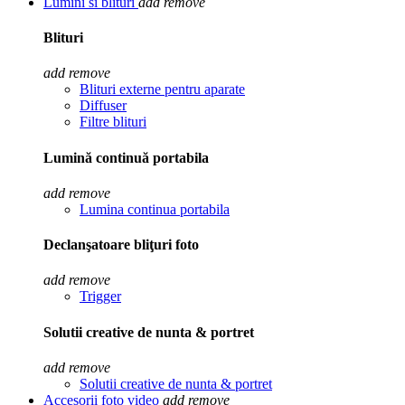
Lumini si blituri
add
remove
Blituri
add
remove
Blituri externe pentru aparate
Diffuser
Filtre blituri
Lumină continuă portabila
add
remove
Lumina continua portabila
Declanşatoare bliţuri foto
add
remove
Trigger
Solutii creative de nunta & portret
add
remove
Solutii creative de nunta & portret
Accesorii foto video
add
remove