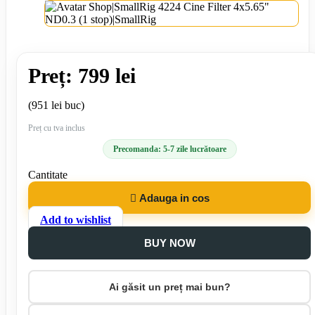
Preț: 799 lei
(951 lei buc)
Preț cu tva inclus
Precomanda: 5-7 zile lucrătoare
Cantitate

Adauga in cos
Add to wishlist
BUY NOW
Ai găsit un preț mai bun?