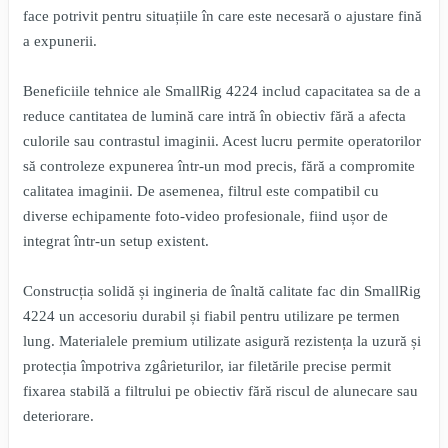
face potrivit pentru situațiile în care este necesară o ajustare fină
a expunerii.
Beneficiile tehnice ale SmallRig 4224 includ capacitatea sa de a
reduce cantitatea de lumină care intră în obiectiv fără a afecta
culorile sau contrastul imaginii. Acest lucru permite operatorilor
să controleze expunerea într-un mod precis, fără a compromite
calitatea imaginii. De asemenea, filtrul este compatibil cu
diverse echipamente foto-video profesionale, fiind ușor de
integrat într-un setup existent.
Construcția solidă și ingineria de înaltă calitate fac din SmallRig
4224 un accesoriu durabil și fiabil pentru utilizare pe termen
lung. Materialele premium utilizate asigură rezistența la uzură și
protecția împotriva zgârieturilor, iar filetările precise permit
fixarea stabilă a filtrului pe obiectiv fără riscul de alunecare sau
deteriorare.