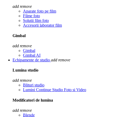
add
remove
Aparate foto pe film
Filme foto
Solutii film foto
Accesorii laborator film
Gimbal
add
remove
Gimbal
Gimbal AI
Echipamente de studio
add
remove
Lumina studio
add
remove
Blituri studio
Lumini Continue Studio Foto si Video
Modificatori de lumina
add
remove
Blende