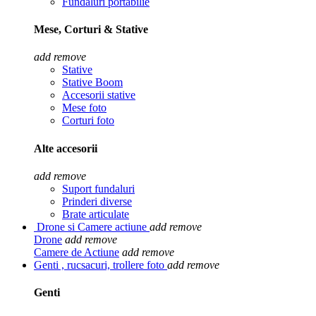
Fundaluri portabilie
Mese, Corturi & Stative
add
remove
Stative
Stative Boom
Accesorii stative
Mese foto
Corturi foto
Alte accesorii
add
remove
Suport fundaluri
Prinderi diverse
Brate articulate
Drone si Camere actiune
add
remove
Drone
add
remove
Camere de Actiune
add
remove
Genti , rucsacuri, trollere foto
add
remove
Genti