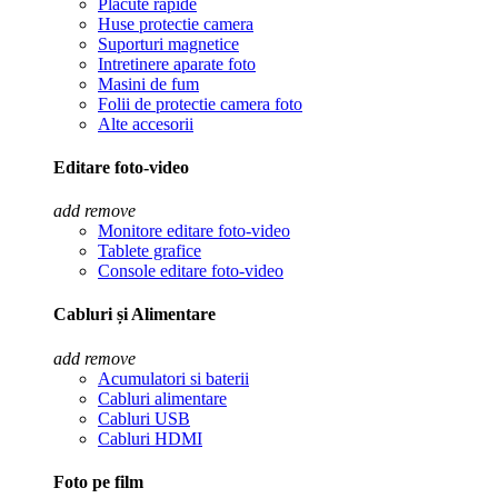
Placute rapide
Huse protectie camera
Suporturi magnetice
Intretinere aparate foto
Masini de fum
Folii de protectie camera foto
Alte accesorii
Editare foto-video
add
remove
Monitore editare foto-video
Tablete grafice
Console editare foto-video
Cabluri și Alimentare
add
remove
Acumulatori si baterii
Cabluri alimentare
Cabluri USB
Cabluri HDMI
Foto pe film