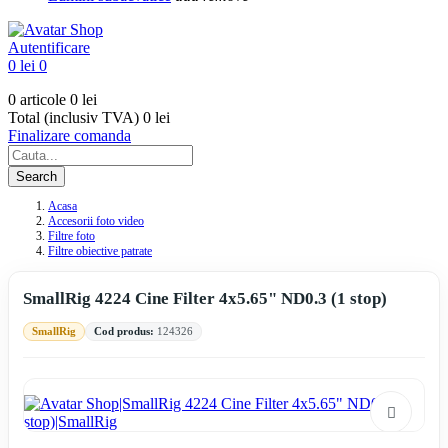
Autentificare
0 lei
0
0 articole
0 lei
Total (inclusiv TVA)
0 lei
Finalizare comanda
Search
Acasa
Accesorii foto video
Filtre foto
Filtre obiective patrate
SmallRig 4224 Cine Filter 4x5.65" ND0.3 (1 stop)
SmallRig
Cod produs:
124326