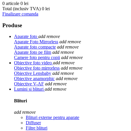
0 articole
0 lei
Total (inclusiv TVA)
0 lei
Finalizare comanda
Produse
Aparate foto
add
remove
Aparate Foto Mirrorless
add
remove
Aparate foto compacte
add
remove
Aparate foto pe film
add
remove
Camere foto pentru copii
add
remove
Obiective foto video
add
remove
Obiective foto mirrorless
add
remove
Obiective Lensbaby
add
remove
Obiective anamorphic
add
remove
Obiective V-AF
add
remove
Lumini si blituri
add
remove
Blituri
add
remove
Blituri externe pentru aparate
Diffuser
Filtre blituri