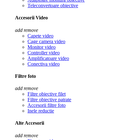
Teleconvertoare obiective
Accesorii Video
add
remove
Capete video
Cage camera video
Monitor video
Controller video
Amplificatoare video
Conectiva video
Filtre foto
add
remove
Filtre obiective filet
Filtre obiective patrate
Accesorii filtre foto
Inele reductie
Alte Accesorii
add
remove