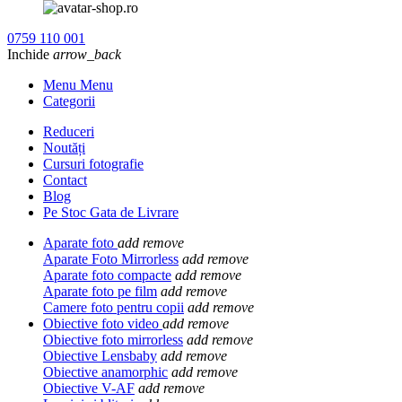
0759 110 001
Inchide
arrow_back
Menu Menu
Categorii
Reduceri
Noutăți
Cursuri fotografie
Contact
Blog
Pe Stoc Gata de Livrare
Aparate foto
add
remove
Aparate Foto Mirrorless
add
remove
Aparate foto compacte
add
remove
Aparate foto pe film
add
remove
Camere foto pentru copii
add
remove
Obiective foto video
add
remove
Obiective foto mirrorless
add
remove
Obiective Lensbaby
add
remove
Obiective anamorphic
add
remove
Obiective V-AF
add
remove