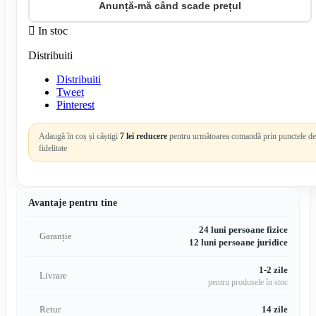
Anunță-mă când scade prețul

In stoc
Distribuiti
Distribuiti
Tweet
Pinterest
Adaugă în coș și câștigi
7 lei reducere
pentru următoarea comandă prin punctele de
fidelitate
Avantaje pentru tine
24 luni persoane fizice
Garanție
12 luni persoane juridice
1-2 zile
Livrare
pentru produsele în stoc
Retur
14 zile