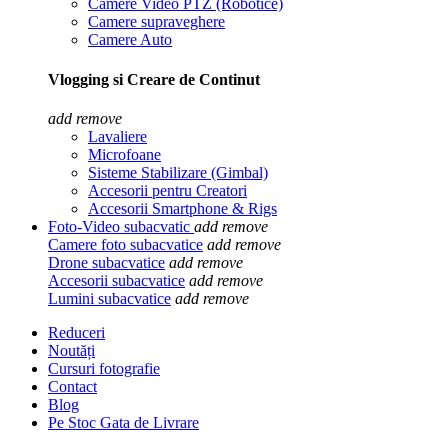
Camere Video PTZ (Robotice)
Camere supraveghere
Camere Auto
Vlogging si Creare de Continut
add
remove
Lavaliere
Microfoane
Sisteme Stabilizare (Gimbal)
Accesorii pentru Creatori
Accesorii Smartphone & Rigs
Foto-Video subacvatic
add
remove
Camere foto subacvatice
add
remove
Drone subacvatice
add
remove
Accesorii subacvatice
add
remove
Lumini subacvatice
add
remove
Reduceri
Noutăți
Cursuri fotografie
Contact
Blog
Pe Stoc Gata de Livrare