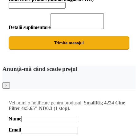
Detalii suplimentare
Trimite mesajul
Anunță-mă când scade prețul
×
Vei primi o notificare pentru produsul:
SmallRig 4224 Cine
Filter 4x5.65" ND0.3 (1 stop)
.
Nume
Email