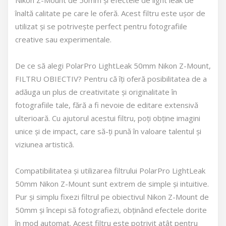
Nikon Z-Mount de 50mm și efectele de light leak de
înaltă calitate pe care le oferă. Acest filtru este ușor de
utilizat și se potrivește perfect pentru fotografiile
creative sau experimentale.
De ce să alegi PolarPro LightLeak 50mm Nikon Z-Mount,
FILTRU OBIECTIV? Pentru că îți oferă posibilitatea de a
adăuga un plus de creativitate și originalitate în
fotografiile tale, fără a fi nevoie de editare extensivă
ulterioară. Cu ajutorul acestui filtru, poți obține imagini
unice și de impact, care să-ți pună în valoare talentul și
viziunea artistică.
Compatibilitatea și utilizarea filtrului PolarPro LightLeak
50mm Nikon Z-Mount sunt extrem de simple și intuitive.
Pur și simplu fixezi filtrul pe obiectivul Nikon Z-Mount de
50mm și începi să fotografiezi, obținând efectele dorite
în mod automat. Acest filtru este potrivit atât pentru