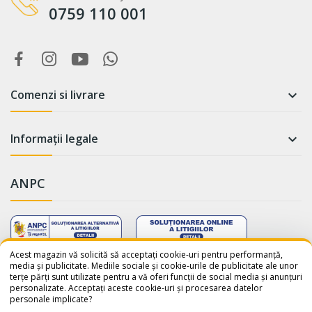
0759 110 001
Comenzi si livrare

Informații legale

ANPC
WhatsApp
Suntem online!
Acest magazin vă solicită să acceptați cookie-uri pentru performanță,
media și publicitate. Mediile sociale și cookie-urile de publicitate ale unor
terțe părți sunt utilizate pentru a vă oferi funcții de social media și anunțuri
Salut! Cum te putem ajuta? Scrie-
personalizate. Acceptați aceste cookie-uri și procesarea datelor
ne pe WhatsApp!
personale implicate?
📞 +40759110001