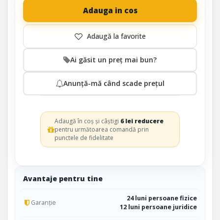
Adauga in cos
Ai găsit un preț mai bun?
Anunță-mă când scade prețul
Adaugă în coș și câștigi
6 lei reducere
pentru următoarea comandă prin
punctele de fidelitate
Avantaje pentru tine
24 luni persoane fizice
Garanție
12 luni persoane juridice