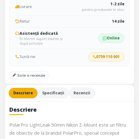
1-2 zile
Livrare
pentru produsele în stoc
Retur
14 zile
Asistență dedicată
Online
Îți oferim suport înainte și
după achiziție
Sună-ne
0759 110 001
Scrie o recenzie
Descriere
Specificații
Recenzii
Descriere
PolarPro LightLeak 50mm Nikon Z-Mount este un filtru
de obiectiv de la brandul PolarPro, special conceput