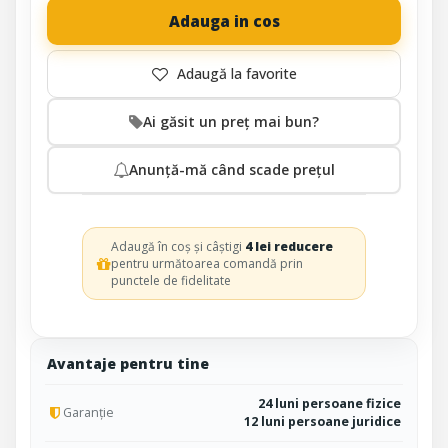
Adauga in cos
Ai găsit un preț mai bun?
Anunță-mă când scade prețul
Adaugă în coș și câștigi
4 lei reducere
pentru următoarea comandă prin
punctele de fidelitate
Avantaje pentru tine
24 luni persoane fizice
Garanție
12 luni persoane juridice