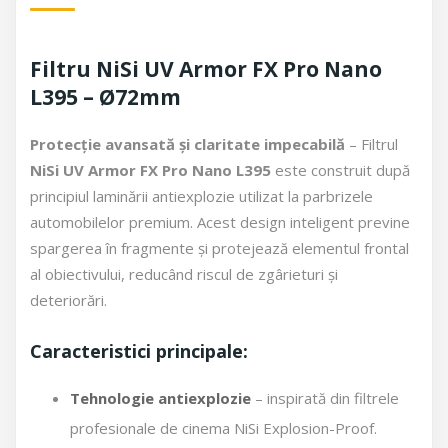
Filtru NiSi UV Armor FX Pro Nano
L395 – Ø72mm
Protecție avansată și claritate impecabilă
– Filtrul
NiSi UV Armor FX Pro Nano L395
este construit după
principiul laminării antiexplozie utilizat la parbrizele
automobilelor premium. Acest design inteligent previne
spargerea în fragmente și protejează elementul frontal
al obiectivului, reducând riscul de zgârieturi și
deteriorări.
Caracteristici principale:
Tehnologie antiexplozie
– inspirată din filtrele
profesionale de cinema NiSi Explosion-Proof.