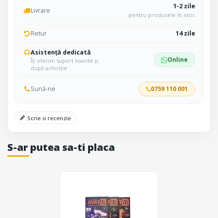
1-2 zile
Livrare
pentru produsele în stoc
Retur
14 zile
Asistență dedicată
Online
Îți oferim suport înainte și
după achiziție
Sună-ne
0759 110 001
Scrie o recenzie
S-ar putea sa-ti placa