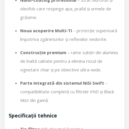
oleofob care respinge apa, praful și urmele de
grăsime.
Noua acoperire Multi-Ti
– protecție superioară
împotriva zgârieturilor și reflexiilor nedorite.
Construcție premium
– rame subțiri din aluminiu
de înaltă calitate pentru a elimina riscul de
vignetare chiar și pe obiective ultra-wide.
Parte integrată din sistemul NiSi Swift
–
compatibilitate completă cu filtrele VND și Black
Mist din gamă.
Specificații tehnice
Tip filtru:
ND (Neutral Density)