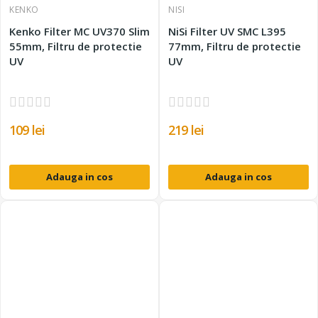
KENKO
NISI
Kenko Filter MC UV370 Slim
NiSi Filter UV SMC L395
55mm, Filtru de protectie
77mm, Filtru de protectie
UV
UV
109 lei
219 lei
Adauga in cos
Adauga in cos