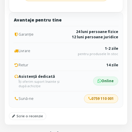
Avantaje pentru tine
24 luni persoane fizice
Garanție
12 luni persoane juridice
1-2 zile
Livrare
pentru produsele în stoc
Retur
14 zile
Asistență dedicată
Online
Îți oferim suport înainte și
după achiziție
Sună-ne
0759 110 001
Scrie o recenzie