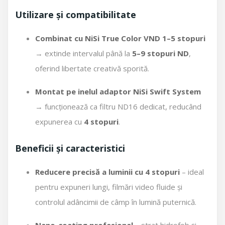
Utilizare și compatibilitate
Combinat cu NiSi True Color VND 1–5 stopuri
→ extinde intervalul până la
5–9 stopuri ND
,
oferind libertate creativă sporită.
Montat pe inelul adaptor NiSi Swift System
→ funcționează ca filtru ND16 dedicat, reducând
expunerea cu
4 stopuri
.
Beneficii și caracteristici
Reducere precisă a luminii cu 4 stopuri
– ideal
pentru expuneri lungi, filmări video fluide și
controlul adâncimii de câmp în lumină puternică.
Nano-coating profesional
– strat hidrofob și