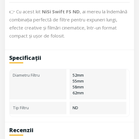
👉 Cu acest kit
NiSi Swift FS ND
, ai mereu la îndemână
combinația perfectă de filtre pentru expuneri lungi,
efecte creative și filmări cinematice, într-un format
compact și ușor de folosit.
Specificații
Diametru Filtru
52mm
55mm
58mm
62mm
Tip Filtru
ND
Recenzii