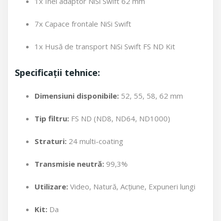
1x Inel adaptor NiSi Swift 62 mm
7x Capace frontale NiSi Swift
1x Husă de transport NiSi Swift FS ND Kit
Specificații tehnice:
Dimensiuni disponibile:
52, 55, 58, 62 mm
Tip filtru:
FS ND (ND8, ND64, ND1000)
Straturi:
24 multi-coating
Transmisie neutră:
99,3%
Utilizare:
Video, Natură, Acțiune, Expuneri lungi
Kit:
Da