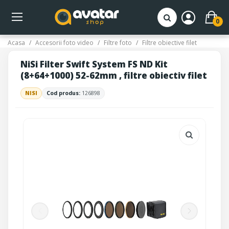
0
Acasa
Accesorii foto video
Filtre foto
Filtre obiective filet
NiSi Filter Swift System FS ND Kit
(8+64+1000) 52-62mm , filtre obiectiv filet
NISI
Cod produs:
126898