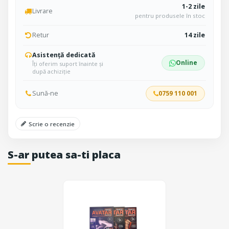
1-2 zile
Livrare
pentru produsele în stoc
Retur
14 zile
Asistență dedicată
Online
Îți oferim suport înainte și
după achiziție
Sună-ne
0759 110 001
Scrie o recenzie
S-ar putea sa-ti placa