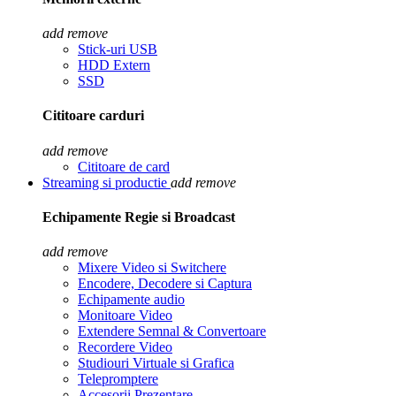
add
remove
Stick-uri USB
HDD Extern
SSD
Cititoare carduri
add
remove
Cititoare de card
Streaming si productie
add
remove
Echipamente Regie si Broadcast
add
remove
Mixere Video si Switchere
Encodere, Decodere si Captura
Echipamente audio
Monitoare Video
Extendere Semnal & Convertoare
Recordere Video
Studiouri Virtuale si Grafica
Telepromptere
Accesorii Prezentare