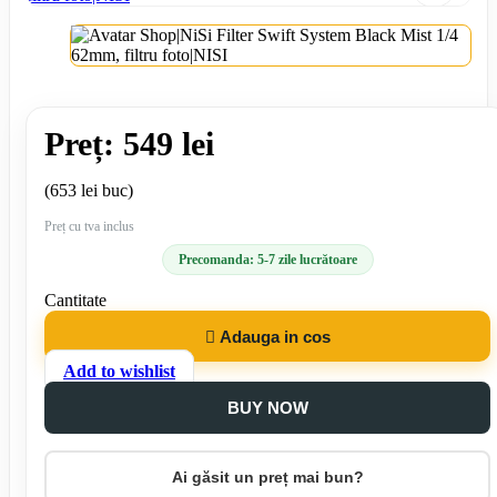
Preț: 549 lei
(653 lei buc)
Preț cu tva inclus
Precomanda: 5-7 zile lucrătoare
Cantitate

Adauga in cos
Add to wishlist
BUY NOW
Ai găsit un preț mai bun?