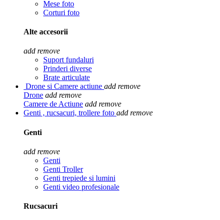
Mese foto
Corturi foto
Alte accesorii
add
remove
Suport fundaluri
Prinderi diverse
Brate articulate
Drone si Camere actiune
add
remove
Drone
add
remove
Camere de Actiune
add
remove
Genti , rucsacuri, trollere foto
add
remove
Genti
add
remove
Genti
Genti Troller
Genti trepiede si lumini
Genti video profesionale
Rucsacuri