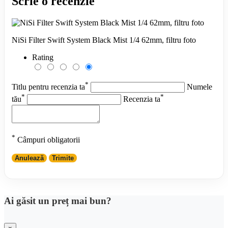
Scrie o recenzie
NiSi Filter Swift System Black Mist 1/4 62mm, filtru foto
Rating
*
Titlu pentru recenzia ta
Numele
*
*
tău
Recenzia ta
*
Câmpuri obligatorii
Anulează
Trimite
Ai găsit un preț mai bun?