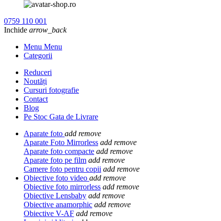
0759 110 001
Inchide
arrow_back
Menu Menu
Categorii
Reduceri
Noutăți
Cursuri fotografie
Contact
Blog
Pe Stoc Gata de Livrare
Aparate foto
add
remove
Aparate Foto Mirrorless
add
remove
Aparate foto compacte
add
remove
Aparate foto pe film
add
remove
Camere foto pentru copii
add
remove
Obiective foto video
add
remove
Obiective foto mirrorless
add
remove
Obiective Lensbaby
add
remove
Obiective anamorphic
add
remove
Obiective V-AF
add
remove