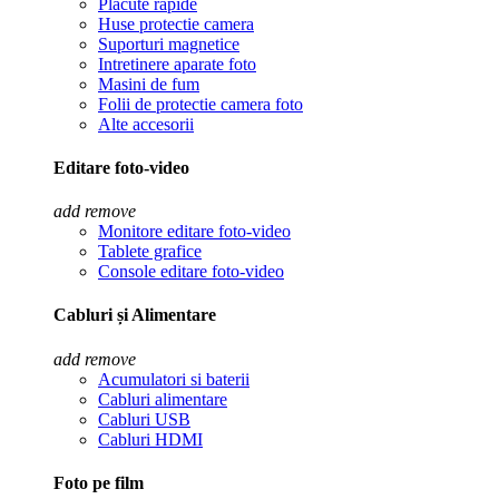
Placute rapide
Huse protectie camera
Suporturi magnetice
Intretinere aparate foto
Masini de fum
Folii de protectie camera foto
Alte accesorii
Editare foto-video
add
remove
Monitore editare foto-video
Tablete grafice
Console editare foto-video
Cabluri și Alimentare
add
remove
Acumulatori si baterii
Cabluri alimentare
Cabluri USB
Cabluri HDMI
Foto pe film