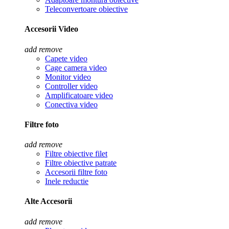
Teleconvertoare obiective
Accesorii Video
add
remove
Capete video
Cage camera video
Monitor video
Controller video
Amplificatoare video
Conectiva video
Filtre foto
add
remove
Filtre obiective filet
Filtre obiective patrate
Accesorii filtre foto
Inele reductie
Alte Accesorii
add
remove