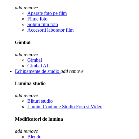
add
remove
Aparate foto pe film
Filme foto
Solutii film foto
Accesorii laborator film
Gimbal
add
remove
Gimbal
Gimbal AI
Echipamente de studio
add
remove
Lumina studio
add
remove
Blituri studio
Lumini Continue Studio Foto si Video
Modificatori de lumina
add
remove
Blende