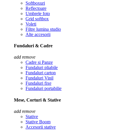
Softboxuri
Reflectoare
Umbrele foto
Grid softbox
Voleti
Filtre lumina studio
Alte accesorii
Fundaluri & Cadre
add
remove
Cadre si Panze
Fundaluri pliabile
Fundaluri carton
Fundaluri Vinil
Fundaluri fixe
Fundaluri portabilie
Mese, Corturi & Stative
add
remove
Stative
Stative Boom
Accesorii stative