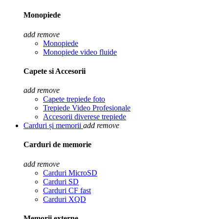
Monopiede
add
remove
Monopiede
Monopiede video fluide
Capete si Accesorii
add
remove
Capete trepiede foto
Trepiede Video Profesionale
Accesorii diverese trepiede
Carduri și memorii
add
remove
Carduri de memorie
add
remove
Carduri MicroSD
Carduri SD
Carduri CF fast
Carduri XQD
Memorii externe