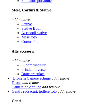
Fundaluri portabilie
Mese, Corturi & Stative
add
remove
Stative
Stative Boom
Accesorii stative
Mese foto
Corturi foto
Alte accesorii
add
remove
Suport fundaluri
Prinderi diverse
Brate articulate
Drone si Camere actiune
add
remove
Drone
add
remove
Camere de Actiune
add
remove
Genti , rucsacuri, trollere foto
add
remove
Genti