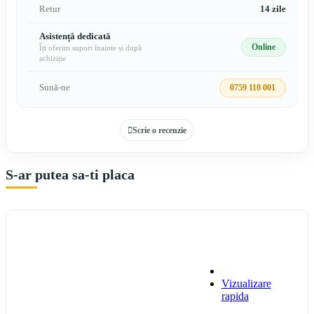
Retur
14 zile
Asistență dedicată
Online
Îți oferim suport înainte și după
achiziție
Sună-ne
0759 110 001
Scrie o recenzie
S-ar putea sa-ti placa
Vizualizare
rapida