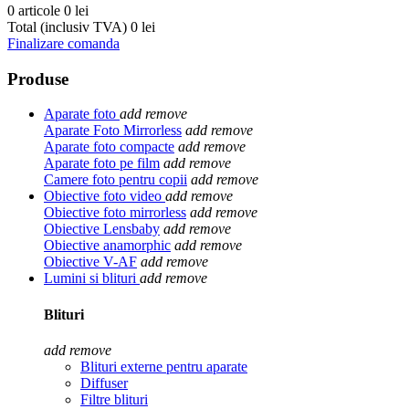
0 articole
0 lei
Total (inclusiv TVA)
0 lei
Finalizare comanda
Produse
Aparate foto
add
remove
Aparate Foto Mirrorless
add
remove
Aparate foto compacte
add
remove
Aparate foto pe film
add
remove
Camere foto pentru copii
add
remove
Obiective foto video
add
remove
Obiective foto mirrorless
add
remove
Obiective Lensbaby
add
remove
Obiective anamorphic
add
remove
Obiective V-AF
add
remove
Lumini si blituri
add
remove
Blituri
add
remove
Blituri externe pentru aparate
Diffuser
Filtre blituri