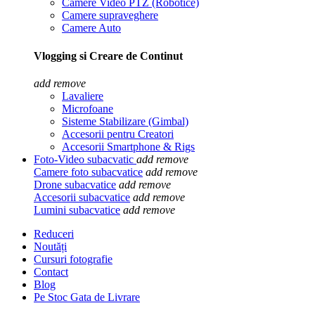
Camere Video PTZ (Robotice)
Camere supraveghere
Camere Auto
Vlogging si Creare de Continut
add
remove
Lavaliere
Microfoane
Sisteme Stabilizare (Gimbal)
Accesorii pentru Creatori
Accesorii Smartphone & Rigs
Foto-Video subacvatic
add
remove
Camere foto subacvatice
add
remove
Drone subacvatice
add
remove
Accesorii subacvatice
add
remove
Lumini subacvatice
add
remove
Reduceri
Noutăți
Cursuri fotografie
Contact
Blog
Pe Stoc Gata de Livrare