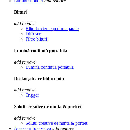
Lumini si blituri
add
remove
Blituri
add
remove
Blituri externe pentru aparate
Diffuser
Filtre blituri
Lumină continuă portabila
add
remove
Lumina continua portabila
Declanşatoare bliţuri foto
add
remove
Trigger
Solutii creative de nunta & portret
add
remove
Solutii creative de nunta & portret
Accesorii foto video
add
remove