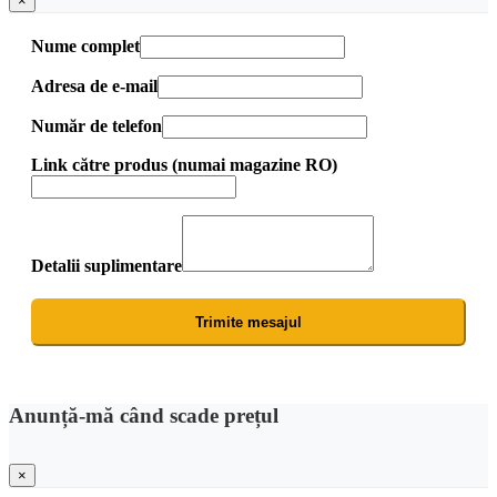
×
Nume complet
Adresa de e-mail
Număr de telefon
Link către produs (numai magazine RO)
Detalii suplimentare
Trimite mesajul
Anunță-mă când scade prețul
×