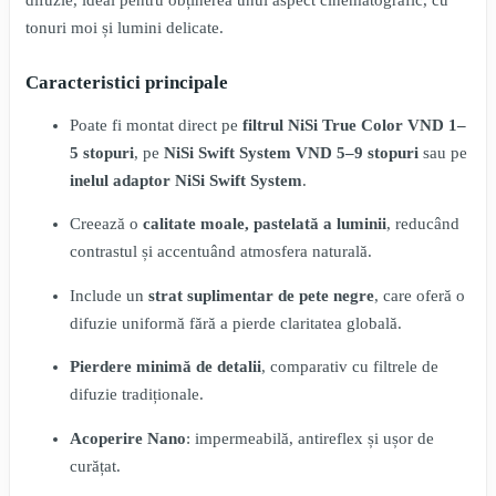
difuzie, ideal pentru obținerea unui aspect cinematografic, cu
tonuri moi și lumini delicate.
Caracteristici principale
Poate fi montat direct pe
filtrul NiSi True Color VND 1–
5 stopuri
, pe
NiSi Swift System VND 5–9 stopuri
sau pe
inelul adaptor NiSi Swift System
.
Creează o
calitate moale, pastelată a luminii
, reducând
contrastul și accentuând atmosfera naturală.
Include un
strat suplimentar de pete negre
, care oferă o
difuzie uniformă fără a pierde claritatea globală.
Pierdere minimă de detalii
, comparativ cu filtrele de
difuzie tradiționale.
Acoperire Nano
: impermeabilă, antireflex și ușor de
curățat.