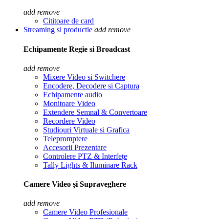
add
remove
Cititoare de card
Streaming si productie
add
remove
Echipamente Regie si Broadcast
add
remove
Mixere Video si Switchere
Encodere, Decodere si Captura
Echipamente audio
Monitoare Video
Extendere Semnal & Convertoare
Recordere Video
Studiouri Virtuale si Grafica
Telepromptere
Accesorii Prezentare
Controlere PTZ & Interfețe
Tally Lights & Iluminare Rack
Camere Video și Supraveghere
add
remove
Camere Video Profesionale