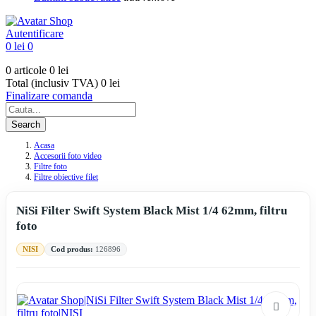
Autentificare
0 lei
0
0 articole
0 lei
Total (inclusiv TVA)
0 lei
Finalizare comanda
Search
Acasa
Accesorii foto video
Filtre foto
Filtre obiective filet
NiSi Filter Swift System Black Mist 1/4 62mm, filtru
foto
NISI
Cod produs:
126896