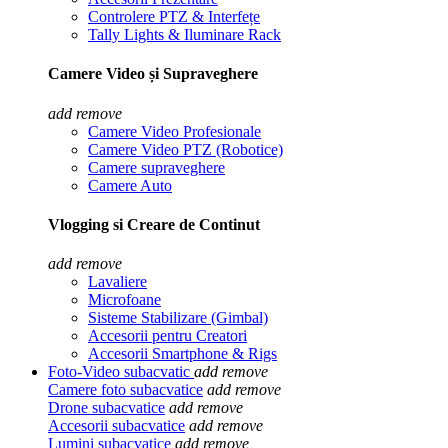
Controlere PTZ & Interfețe
Tally Lights & Iluminare Rack
Camere Video și Supraveghere
add
remove
Camere Video Profesionale
Camere Video PTZ (Robotice)
Camere supraveghere
Camere Auto
Vlogging si Creare de Continut
add
remove
Lavaliere
Microfoane
Sisteme Stabilizare (Gimbal)
Accesorii pentru Creatori
Accesorii Smartphone & Rigs
Foto-Video subacvatic
add
remove
Camere foto subacvatice
add
remove
Drone subacvatice
add
remove
Accesorii subacvatice
add
remove
Lumini subacvatice
add
remove