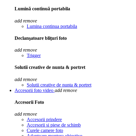
Lumină continuă portabila
add
remove
Lumina continua portabila
Declanşatoare bliţuri foto
add
remove
Trigger
Solutii creative de nunta & portret
add
remove
Solutii creative de nunta & portret
Accesorii foto video
add
remove
Accesorii Foto
add
remove
Accesorii prindere
Accesorii si piese de schimb
Curele camere foto
Adaptoare montura obiective