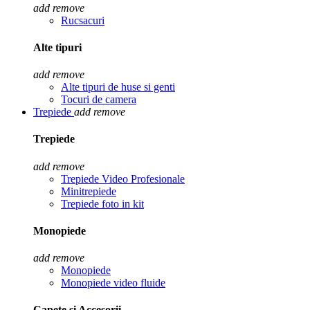
add
remove
Rucsacuri
Alte tipuri
add
remove
Alte tipuri de huse si genti
Tocuri de camera
Trepiede
add
remove
Trepiede
add
remove
Trepiede Video Profesionale
Minitrepiede
Trepiede foto in kit
Monopiede
add
remove
Monopiede
Monopiede video fluide
Capete si Accesorii