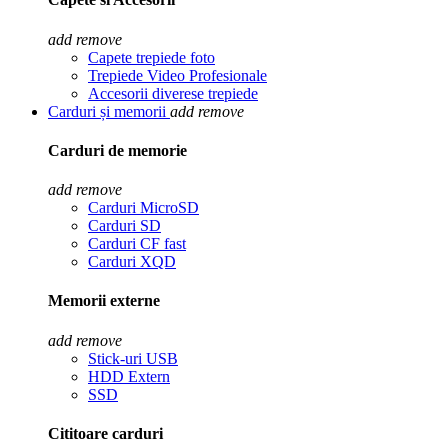
add
remove
Capete trepiede foto
Trepiede Video Profesionale
Accesorii diverese trepiede
Carduri și memorii
add
remove
Carduri de memorie
add
remove
Carduri MicroSD
Carduri SD
Carduri CF fast
Carduri XQD
Memorii externe
add
remove
Stick-uri USB
HDD Extern
SSD
Cititoare carduri