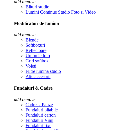
add
remove
Blituri studio
Lumini Continue Studio Foto si Video
Modificatori de lumina
add
remove
Blende
Softboxuri
Reflectoare
Umbrele foto
Grid softbox
Voleti
Filtre lumina studio
Alte accesorii
Fundaluri & Cadre
add
remove
Cadre si Panze
Fundaluri pliabile
Fundaluri carton
Fundaluri Vinil
Fundaluri fixe