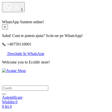
1
WhatsApp
Suntem online!
×
Salut! Cum te putem ajuta? Scrie-ne pe WhatsApp!
📞 +40759110001
Deschide în WhatsApp
Welcome you to Ecolife store!
Din respect pentru fotografie
Autentificare
Wishlist
0
0 lei
0