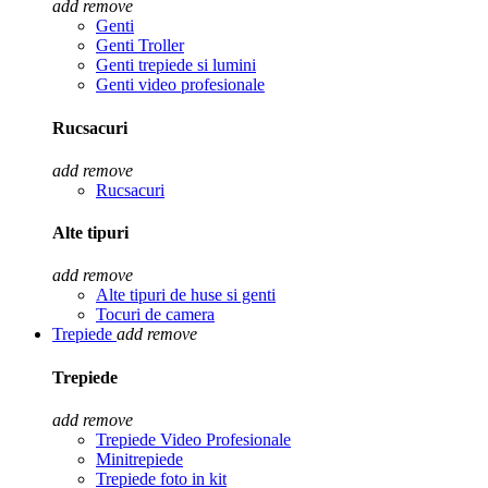
add
remove
Genti
Genti Troller
Genti trepiede si lumini
Genti video profesionale
Rucsacuri
add
remove
Rucsacuri
Alte tipuri
add
remove
Alte tipuri de huse si genti
Tocuri de camera
Trepiede
add
remove
Trepiede
add
remove
Trepiede Video Profesionale
Minitrepiede
Trepiede foto in kit