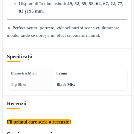
Disponibil în dimensiuni:
49, 52, 55, 58, 62, 67, 72, 77,
82 și 95 mm
.
🔹 Perfect pentru portrete, videoclipuri și scene cu iluminare
moale, unde se dorește un efect cinematic natural.
Specificații
Diametru filtru
62mm
Tip filtru
Black Mist
Recenzii
Fii primul care scrie o recenzie !