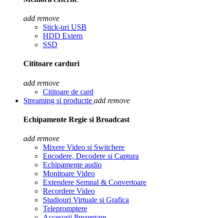
add
remove
Stick-uri USB
HDD Extern
SSD
Cititoare carduri
add
remove
Cititoare de card
Streaming si productie
add
remove
Echipamente Regie si Broadcast
add
remove
Mixere Video si Switchere
Encodere, Decodere si Captura
Echipamente audio
Monitoare Video
Extendere Semnal & Convertoare
Recordere Video
Studiouri Virtuale si Grafica
Telepromptere
Accesorii Prezentare