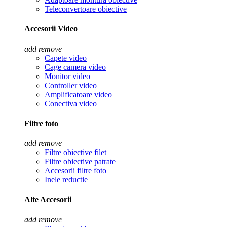
Teleconvertoare obiective
Accesorii Video
add
remove
Capete video
Cage camera video
Monitor video
Controller video
Amplificatoare video
Conectiva video
Filtre foto
add
remove
Filtre obiective filet
Filtre obiective patrate
Accesorii filtre foto
Inele reductie
Alte Accesorii
add
remove