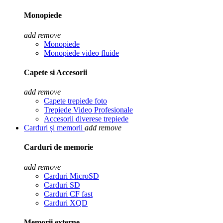
Monopiede
add
remove
Monopiede
Monopiede video fluide
Capete si Accesorii
add
remove
Capete trepiede foto
Trepiede Video Profesionale
Accesorii diverese trepiede
Carduri și memorii
add
remove
Carduri de memorie
add
remove
Carduri MicroSD
Carduri SD
Carduri CF fast
Carduri XQD
Memorii externe