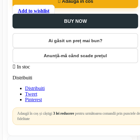

Adauga in cos
Add to wishlist
BUY NOW
Ai găsit un preț mai bun?
Anunță-mă când scade prețul

In stoc
Distribuiti
Distribuiti
Tweet
Pinterest
Adaugă în coș și câștigi
3 lei reducere
pentru următoarea comandă prin punctele de
fidelitate