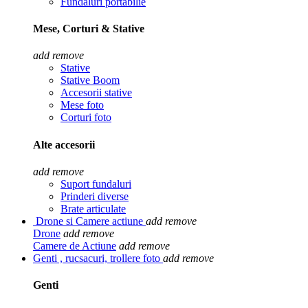
Fundaluri portabilie
Mese, Corturi & Stative
add
remove
Stative
Stative Boom
Accesorii stative
Mese foto
Corturi foto
Alte accesorii
add
remove
Suport fundaluri
Prinderi diverse
Brate articulate
Drone si Camere actiune
add
remove
Drone
add
remove
Camere de Actiune
add
remove
Genti , rucsacuri, trollere foto
add
remove
Genti