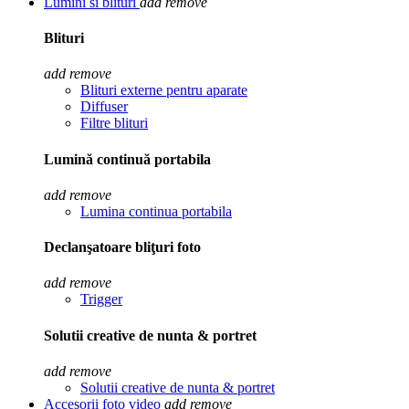
Lumini si blituri
add
remove
Blituri
add
remove
Blituri externe pentru aparate
Diffuser
Filtre blituri
Lumină continuă portabila
add
remove
Lumina continua portabila
Declanşatoare bliţuri foto
add
remove
Trigger
Solutii creative de nunta & portret
add
remove
Solutii creative de nunta & portret
Accesorii foto video
add
remove