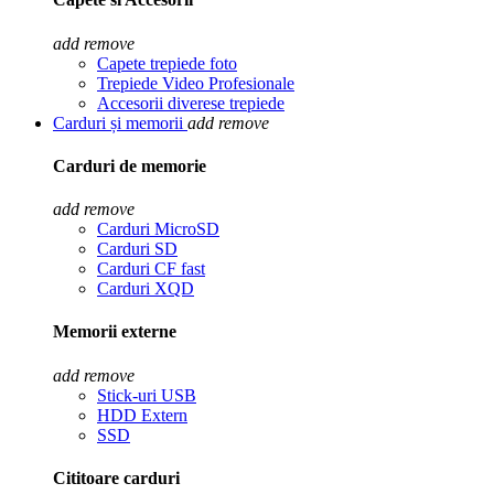
add
remove
Capete trepiede foto
Trepiede Video Profesionale
Accesorii diverese trepiede
Carduri și memorii
add
remove
Carduri de memorie
add
remove
Carduri MicroSD
Carduri SD
Carduri CF fast
Carduri XQD
Memorii externe
add
remove
Stick-uri USB
HDD Extern
SSD
Cititoare carduri