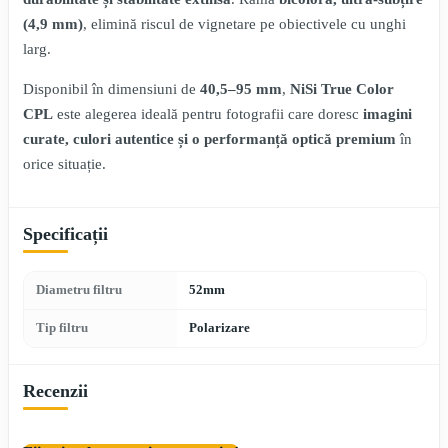
(4,9 mm)
, elimină riscul de vignetare pe obiectivele cu unghi
larg.
Disponibil în dimensiuni de
40,5–95 mm
,
NiSi True Color
CPL
este alegerea ideală pentru fotografii care doresc
imagini
curate, culori autentice și o performanță optică premium
în
orice situație.
Specificații
Diametru filtru
52mm
Tip filtru
Polarizare
Recenzii