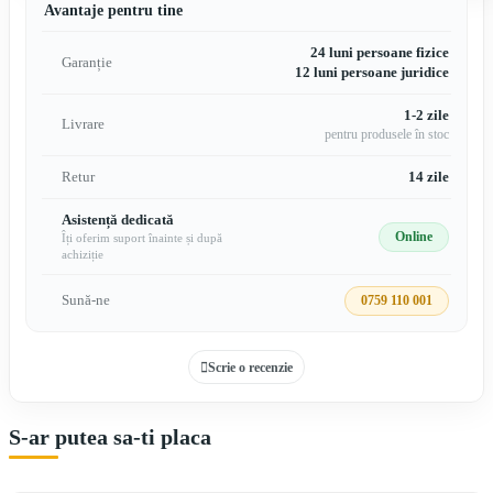
Avantaje pentru tine
24 luni persoane fizice
Garanție
12 luni persoane juridice
1-2 zile
Livrare
pentru produsele în stoc
Retur
14 zile
Asistență dedicată
Online
Îți oferim suport înainte și după
achiziție
Sună-ne
0759 110 001
Scrie o recenzie
S-ar putea sa-ti placa