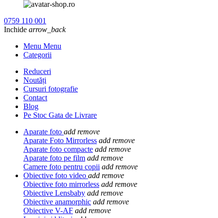
0759 110 001
Inchide
arrow_back
Menu Menu
Categorii
Reduceri
Noutăți
Cursuri fotografie
Contact
Blog
Pe Stoc Gata de Livrare
Aparate foto
add
remove
Aparate Foto Mirrorless
add
remove
Aparate foto compacte
add
remove
Aparate foto pe film
add
remove
Camere foto pentru copii
add
remove
Obiective foto video
add
remove
Obiective foto mirrorless
add
remove
Obiective Lensbaby
add
remove
Obiective anamorphic
add
remove
Obiective V-AF
add
remove