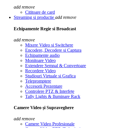
add
remove
Cititoare de card
Streaming si productie
add
remove
Echipamente Regie si Broadcast
add
remove
Mixere Video si Switchere
Encodere, Decodere si Captura
Echipamente audio
Monitoare Video
Extendere Semnal & Convertoare
Recordere Video
Studiouri Virtuale si Grafica
Telepromptere
Accesorii Prezentare
Controlere PTZ & Interfețe
Tally Lights & Iluminare Rack
Camere Video și Supraveghere
add
remove
Camere Video Profesionale