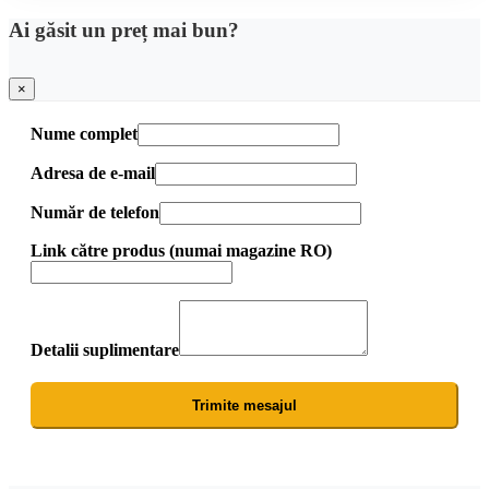
Ai găsit un preț mai bun?
×
Nume complet
Adresa de e-mail
Număr de telefon
Link către produs (numai magazine RO)
Detalii suplimentare
Trimite mesajul