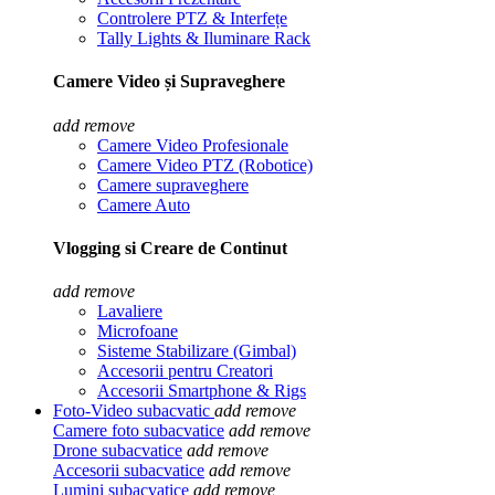
Controlere PTZ & Interfețe
Tally Lights & Iluminare Rack
Camere Video și Supraveghere
add
remove
Camere Video Profesionale
Camere Video PTZ (Robotice)
Camere supraveghere
Camere Auto
Vlogging si Creare de Continut
add
remove
Lavaliere
Microfoane
Sisteme Stabilizare (Gimbal)
Accesorii pentru Creatori
Accesorii Smartphone & Rigs
Foto-Video subacvatic
add
remove
Camere foto subacvatice
add
remove
Drone subacvatice
add
remove
Accesorii subacvatice
add
remove
Lumini subacvatice
add
remove