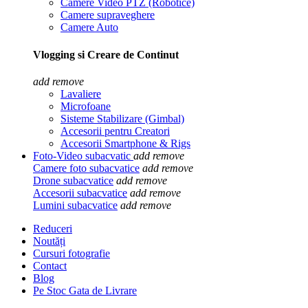
Camere Video PTZ (Robotice)
Camere supraveghere
Camere Auto
Vlogging si Creare de Continut
add
remove
Lavaliere
Microfoane
Sisteme Stabilizare (Gimbal)
Accesorii pentru Creatori
Accesorii Smartphone & Rigs
Foto-Video subacvatic
add
remove
Camere foto subacvatice
add
remove
Drone subacvatice
add
remove
Accesorii subacvatice
add
remove
Lumini subacvatice
add
remove
Reduceri
Noutăți
Cursuri fotografie
Contact
Blog
Pe Stoc Gata de Livrare