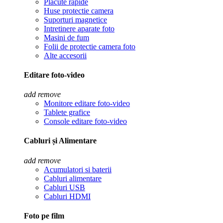
Placute rapide
Huse protectie camera
Suporturi magnetice
Intretinere aparate foto
Masini de fum
Folii de protectie camera foto
Alte accesorii
Editare foto-video
add
remove
Monitore editare foto-video
Tablete grafice
Console editare foto-video
Cabluri și Alimentare
add
remove
Acumulatori si baterii
Cabluri alimentare
Cabluri USB
Cabluri HDMI
Foto pe film