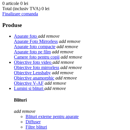
0 articole
0 lei
Total (inclusiv TVA)
0 lei
Finalizare comanda
Produse
Aparate foto
add
remove
Aparate Foto Mirrorless
add
remove
Aparate foto compacte
add
remove
Aparate foto pe film
add
remove
Camere foto pentru copii
add
remove
Obiective foto video
add
remove
Obiective foto mirrorless
add
remove
Obiective Lensbaby
add
remove
Obiective anamorphic
add
remove
Obiective V-AF
add
remove
Lumini si blituri
add
remove
Blituri
add
remove
Blituri externe pentru aparate
Diffuser
Filtre blituri