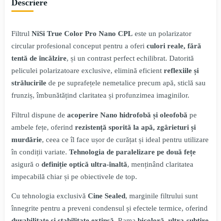
Descriere
Filtrul
NiSi True Color Pro Nano CPL
este un polarizator
circular profesional conceput pentru a oferi
culori reale, fără
tentă de încălzire
, și un contrast perfect echilibrat. Datorită
peliculei polarizatoare exclusive, elimină eficient
reflexiile și
strălucirile
de pe suprafețele nemetalice precum apă, sticlă sau
frunziș, îmbunătățind claritatea și profunzimea imaginilor.
Filtrul dispune de
acoperire Nano hidrofobă și oleofobă
pe
ambele fețe, oferind
rezistență sporită la apă, zgârieturi și
murdărie
, ceea ce îl face ușor de curățat și ideal pentru utilizare
în condiții variate.
Tehnologia de paralelizare pe două fețe
asigură o
definiție optică ultra-înaltă
, menținând claritatea
impecabilă chiar și pe obiectivele de top.
Cu tehnologia exclusivă
Cine Sealed
, marginile filtrului sunt
înnegrite pentru a preveni condensul și efectele termice, oferind
durabilitate și stabilitate extinsă
. Rama
bicoloră, ultra-subțire