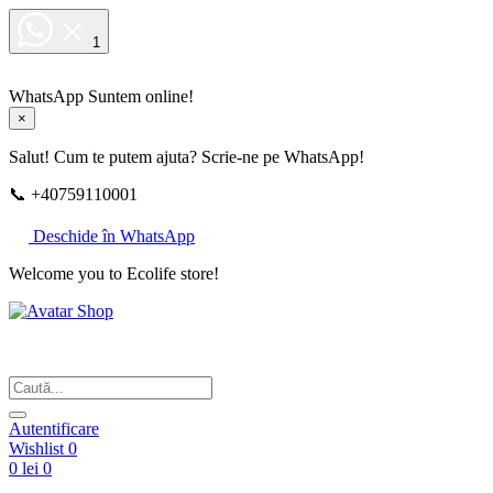
1
WhatsApp
Suntem online!
×
Salut! Cum te putem ajuta? Scrie-ne pe WhatsApp!
📞 +40759110001
Deschide în WhatsApp
Welcome you to Ecolife store!
Din respect pentru fotografie
Autentificare
Wishlist
0
0 lei
0