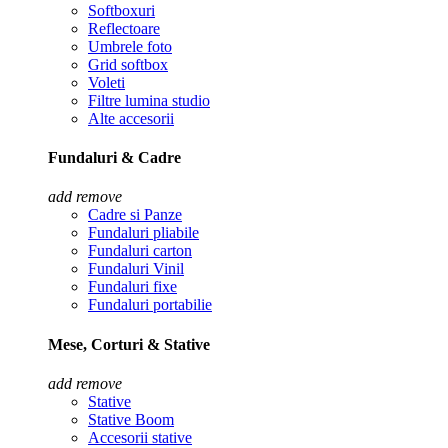
Softboxuri
Reflectoare
Umbrele foto
Grid softbox
Voleti
Filtre lumina studio
Alte accesorii
Fundaluri & Cadre
add
remove
Cadre si Panze
Fundaluri pliabile
Fundaluri carton
Fundaluri Vinil
Fundaluri fixe
Fundaluri portabilie
Mese, Corturi & Stative
add
remove
Stative
Stative Boom
Accesorii stative