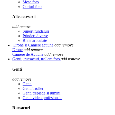
Mese foto
Corturi foto
Alte accesorii
add
remove
Suport fundaluri
Prinderi diverse
Brate articulate
Drone si Camere actiune
add
remove
Drone
add
remove
Camere de Actiune
add
remove
Genti , rucsacuri, trollere foto
add
remove
Genti
add
remove
Genti
Genti Troller
Genti trepiede si lumini
Genti video profesionale
Rucsacuri