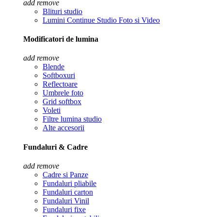
add
remove
Blituri studio
Lumini Continue Studio Foto si Video
Modificatori de lumina
add
remove
Blende
Softboxuri
Reflectoare
Umbrele foto
Grid softbox
Voleti
Filtre lumina studio
Alte accesorii
Fundaluri & Cadre
add
remove
Cadre si Panze
Fundaluri pliabile
Fundaluri carton
Fundaluri Vinil
Fundaluri fixe