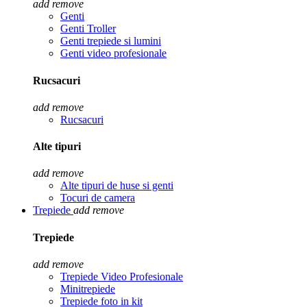
add
remove
Genti
Genti Troller
Genti trepiede si lumini
Genti video profesionale
Rucsacuri
add
remove
Rucsacuri
Alte tipuri
add
remove
Alte tipuri de huse si genti
Tocuri de camera
Trepiede
add
remove
Trepiede
add
remove
Trepiede Video Profesionale
Minitrepiede
Trepiede foto in kit