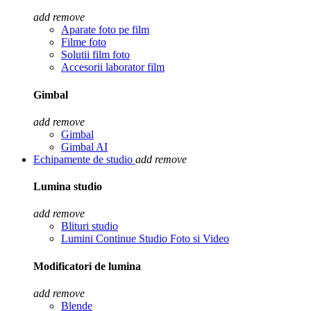
add
remove
Aparate foto pe film
Filme foto
Solutii film foto
Accesorii laborator film
Gimbal
add
remove
Gimbal
Gimbal AI
Echipamente de studio
add
remove
Lumina studio
add
remove
Blituri studio
Lumini Continue Studio Foto si Video
Modificatori de lumina
add
remove
Blende