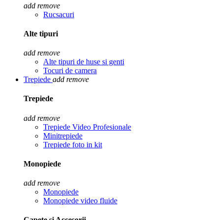
add
remove
Rucsacuri
Alte tipuri
add
remove
Alte tipuri de huse si genti
Tocuri de camera
Trepiede
add
remove
Trepiede
add
remove
Trepiede Video Profesionale
Minitrepiede
Trepiede foto in kit
Monopiede
add
remove
Monopiede
Monopiede video fluide
Capete si Accesorii