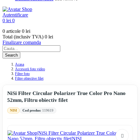
Autentificare
0 lei
0
0 articole
0 lei
Total (inclusiv TVA)
0 lei
Finalizare comanda
Search
Acasa
Accesorii foto video
Filtre foto
Filtre obiective filet
NiSi Filter Circular Polarizer True Color Pro Nano
52mm, Filtru obiectiv filet
NISI
Cod produs:
119619