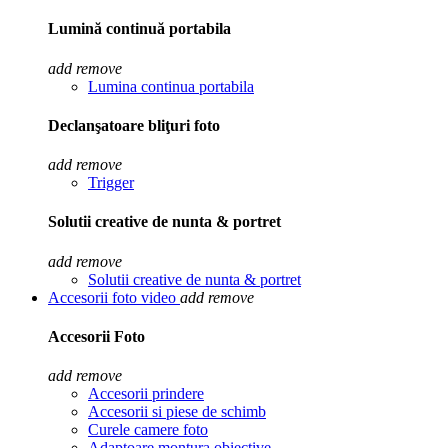
Lumină continuă portabila
add
remove
Lumina continua portabila
Declanşatoare bliţuri foto
add
remove
Trigger
Solutii creative de nunta & portret
add
remove
Solutii creative de nunta & portret
Accesorii foto video
add
remove
Accesorii Foto
add
remove
Accesorii prindere
Accesorii si piese de schimb
Curele camere foto
Adaptoare montura obiective