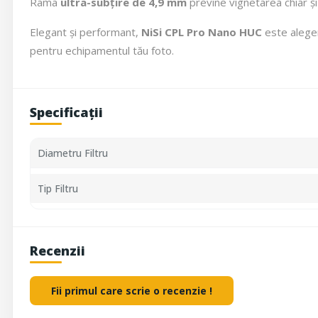
Rama
ultra-subțire de 4,9 mm
previne vignetarea chiar și
Elegant și performant,
NiSi CPL Pro Nano HUC
este aleger
pentru echipamentul tău foto.
Specificații
Diametru Filtru
Tip Filtru
Recenzii
Fii primul care scrie o recenzie !