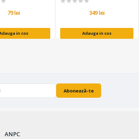
79 lei
349 lei
Adauga in cos
Adauga in cos
Abonează-te
ANPC