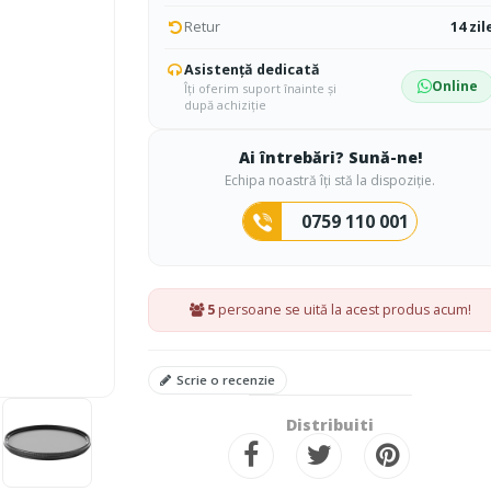
Retur
14 zil
Asistență dedicată
Online
Îți oferim suport înainte și
după achiziție
Ai întrebări? Sună-ne!
Echipa noastră îți stă la dispoziție.
0759 110 001
5
persoane se uită la acest produs acum!
Scrie o recenzie
Distribuiti