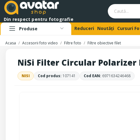
Din respect pentru fotografie
Reduceri
Noutăți
Cursuri F
Produse
Acasa
Accesorii foto video
Filtre foto
Filtre obiective filet
NiSi Filter Circular Polarize
NISI
Cod produs:
107141
Cod EAN:
6971634246468