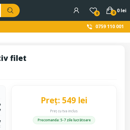
0 lei
0
0
0759 110 001
v filet
Preț: 549 lei
e
e
Preț cu tva inclus
Precomanda: 5-7 zile lucrătoare
e
c