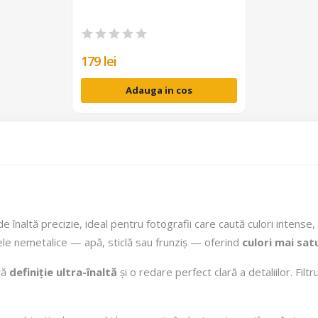
179 lei
Adauga in cos
e înaltă precizie, ideal pentru fotografii care caută culori intense, c
le nemetalice — apă, sticlă sau frunziș — oferind
culori mai sat
ră
definiție ultra-înaltă
și o redare perfect clară a detaliilor. Filt