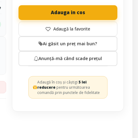
e
Adauga in cos
Ai găsit un preț mai bun?
Anunță-mă când scade prețul
Adaugă în coș și câștigi
5 lei
reducere
pentru următoarea
comandă prin punctele de fidelitate