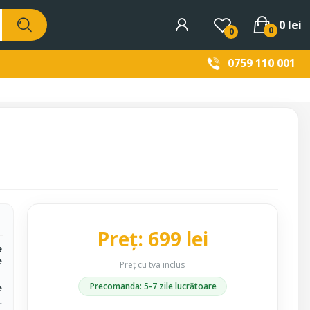
0 lei
0
0
0759 110 001
Preț: 699 lei
e
e
Preț cu tva inclus
Precomanda: 5-7 zile lucrătoare
e
c