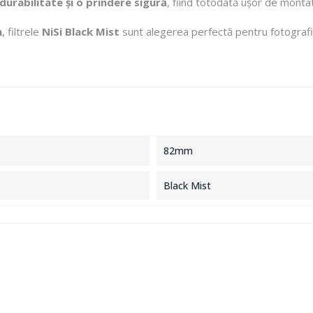
durabilitate și o prindere sigură
, fiind totodată ușor de monta
m
, filtrele
NiSi Black Mist
sunt alegerea perfectă pentru fotografii
82mm
Black Mist