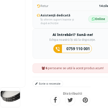
Retur
14 zil
Asistență dedicată
Online
Îți oferim suport înainte și
după achiziție
Ai întrebări? Sună-ne!
Echipa noastră îți stă la dispoziție.
0759 110 001
6
persoane se uită la acest produs acum!
Scrie o recenzie
Distribuiti