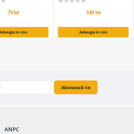
79 lei
349 lei
Adauga in cos
Adauga in cos
Abonează-te
ANPC