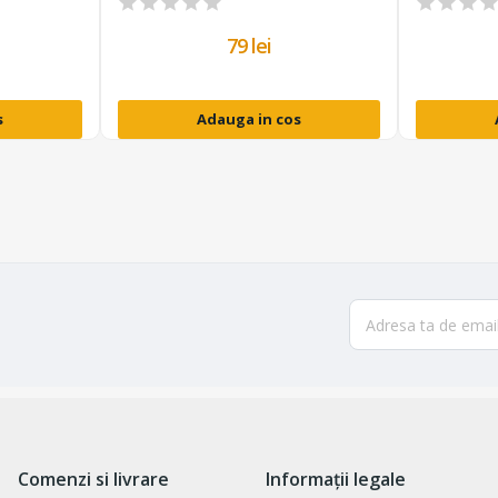
79 lei
s
Adauga in cos
Comenzi si livrare
Informații legale