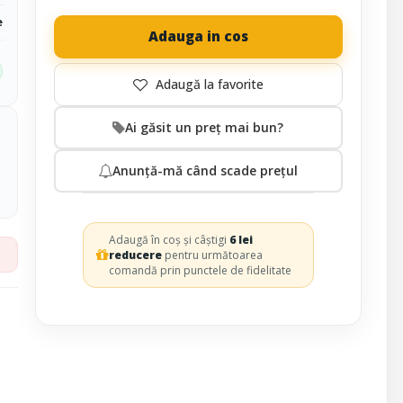
e
Adauga in cos
Ai găsit un preț mai bun?
Anunță-mă când scade prețul
Adaugă în coș și câștigi
6 lei
reducere
pentru următoarea
comandă prin punctele de fidelitate