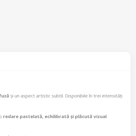
fuză
și un aspect artistic subtil. Disponibile în trei intensități
 o
redare pastelată, echilibrată și plăcută vizual
.