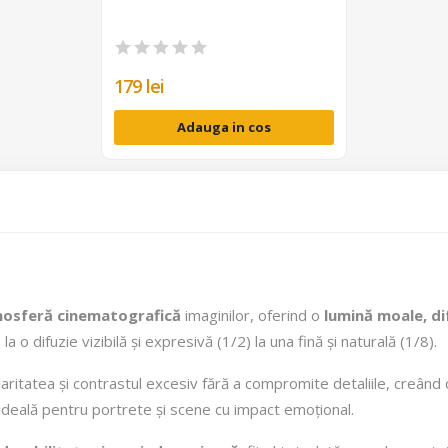
179 lei
Adauga in cos
osferă cinematografică
imaginilor, oferind o
lumină moale, di
 o difuzie vizibilă și expresivă (1/2) la una fină și naturală (1/8).
 claritatea și contrastul excesiv fără a compromite detaliile, creând
 ideală pentru portrete și scene cu impact emoțional.