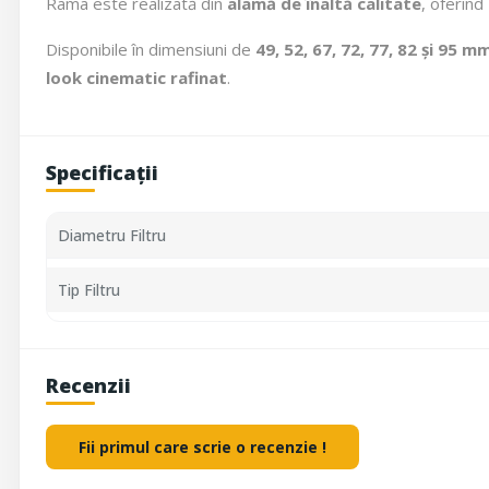
Rama este realizată din
alamă de înaltă calitate
, oferind
Disponibile în dimensiuni de
49, 52, 67, 72, 77, 82 și 95 m
look cinematic rafinat
.
Specificații
Diametru Filtru
Tip Filtru
Recenzii
Fii primul care scrie o recenzie !