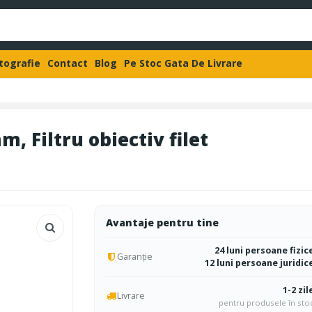
otografie
Contact
Blog
Pe Stoc Gata De Livrare
m, Filtru obiectiv filet
Avantaje pentru tine
24 luni persoane fizic
Garanție
12 luni persoane juridic
1-2 zil
Livrare
pentru produsele în sto