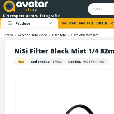
Din respect pentru fotografie
Reduceri
Noutăți
Cursuri F
Produse
Acasa
Accesorii foto video
Filtre foto
Filtre obiective filet
NiSi Filter Black Mist 1/4 82m
NISI
Cod produs:
116586
Cod EAN:
6971634249674