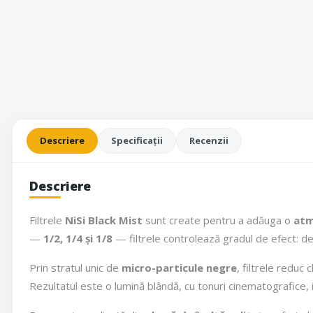
Descriere
Specificații
Recenzii
Descriere
Filtrele
NiSi Black Mist
sunt create pentru a adăuga o
atm
—
1/2, 1/4 și 1/8
— filtrele controlează gradul de efect: de la
Prin stratul unic de
micro-particule negre
, filtrele reduc
Rezultatul este o lumină blândă, cu tonuri cinematografice,