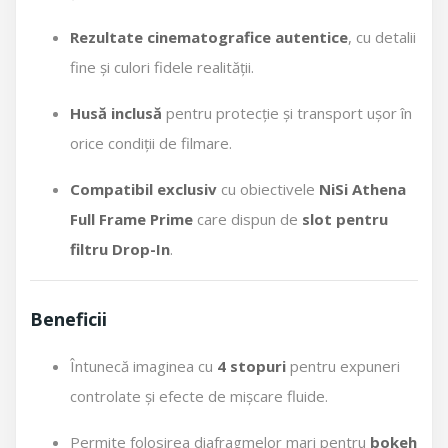
Rezultate cinematografice autentice
, cu detalii
fine și culori fidele realității.
Husă inclusă
pentru protecție și transport ușor în
orice condiții de filmare.
Compatibil exclusiv
cu obiectivele
NiSi Athena
Full Frame Prime
care dispun de
slot pentru
filtru Drop-In
.
Beneficii
Întunecă imaginea cu
4 stopuri
pentru expuneri
controlate și efecte de mișcare fluide.
Permite folosirea diafragmelor mari pentru
bokeh