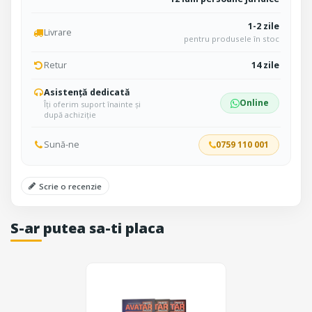
1-2 zile
Livrare
pentru produsele în stoc
Retur
14 zile
Asistență dedicată
Online
Îți oferim suport înainte și
după achiziție
Sună-ne
0759 110 001
Scrie o recenzie
S-ar putea sa-ti placa