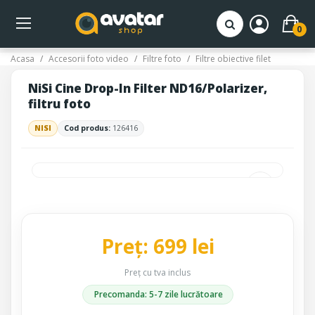
0
Acasa
Accesorii foto video
Filtre foto
Filtre obiective filet
NiSi Cine Drop-In Filter ND16/Polarizer,
filtru foto
NISI
Cod produs:
126416
Preț: 699 lei
Preț cu tva inclus
Precomanda: 5-7 zile lucrătoare