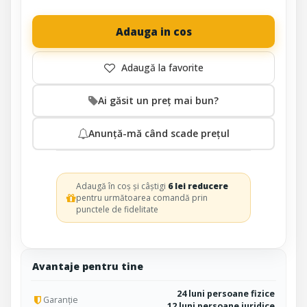
Adauga in cos
Ai găsit un preț mai bun?
Anunță-mă când scade prețul
Adaugă în coș și câștigi
6 lei reducere
pentru următoarea comandă prin
punctele de fidelitate
Avantaje pentru tine
24 luni persoane fizice
Garanție
12 luni persoane juridice