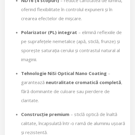
ND16 (4 stopuri)
– reduce cantitatea de lumină,
oferind flexibilitate în controlul expunerii și în
crearea efectelor de mișcare.
Polarizator (PL) integrat
– elimină reflexiile de
pe suprafețele nemetalice (apă, sticlă, frunze) și
sporește saturația cerului și contrastul natural al
imaginii.
Tehnologie NiSi Optical Nano Coating
–
garantează
neutralitate cromatică completă
,
fără dominante de culoare sau pierdere de
claritate.
Construcție premium
– sticlă optică de înaltă
calitate, încapsulată într-o ramă de aluminiu ușoară
și rezistentă.