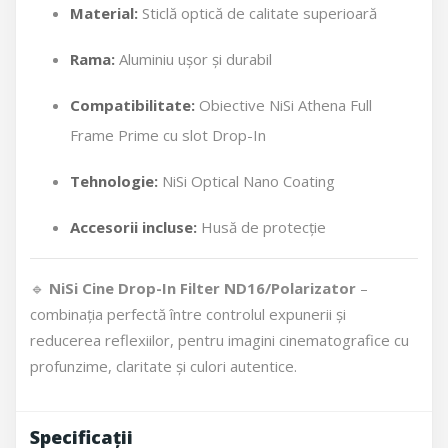
Material:
Sticlă optică de calitate superioară
Rama:
Aluminiu ușor și durabil
Compatibilitate:
Obiective NiSi Athena Full
Frame Prime cu slot Drop-In
Tehnologie:
NiSi Optical Nano Coating
Accesorii incluse:
Husă de protecție
🔹
NiSi Cine Drop-In Filter ND16/Polarizator
–
combinația perfectă între controlul expunerii și
reducerea reflexiilor, pentru imagini cinematografice cu
profunzime, claritate și culori autentice.
Specificații