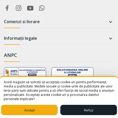
Comenzi si livrare

Informații legale

ANPC
WhatsApp
Suntem online!
Acest magazin vă solicită să acceptați cookie-uri pentru performanță,
media și publicitate. Mediile sociale și cookie-urile de publicitate ale unor
terțe părți sunt utilizate pentru a vă oferi funcții de social media și anunțuri
Salut! Cum te putem ajuta? Scrie-
personalizate. Acceptați aceste cookie-uri și procesarea datelor
ne pe WhatsApp!
personale implicate?
📞 +40759110001
© 2026 - avatar-shop.ro was crafted with ♥ by
Sico Media
Accept
Refuz