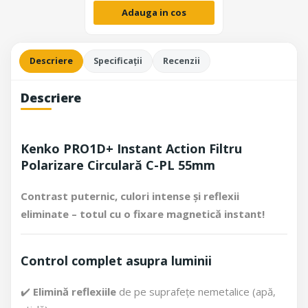
Adauga in cos
Descriere
Specificații
Recenzii
Descriere
Kenko PRO1D+ Instant Action Filtru
Polarizare Circulară C-PL 55mm
Contrast puternic, culori intense și reflexii
eliminate – totul cu o fixare magnetică instant!
Control complet asupra luminii
✔️
Elimină reflexiile
de pe suprafețe nemetalice (apă,