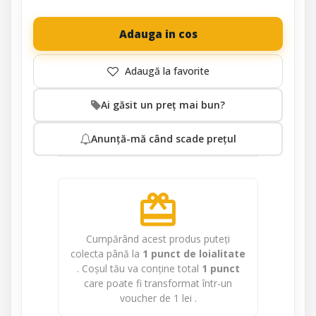
Adauga in cos
Ai găsit un preț mai bun?
Anunță-mă când scade prețul
redeem
Cumpărând acest produs puteți
colecta până la
1
punct de loialitate
. Coșul tău va conține total
1
punct
care poate fi transformat într-un
voucher de
1 lei
.