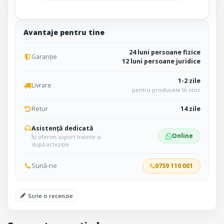
Avantaje pentru tine
24 luni persoane fizice
Garanție
12 luni persoane juridice
1-2 zile
Livrare
pentru produsele în stoc
Retur
14 zile
Asistență dedicată
Online
Îți oferim suport înainte și
după achiziție
Sună-ne
0759 110 001
Scrie o recenzie