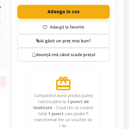
e
Adauga in cos
Ai găsit un preț mai bun?
Anunță-mă când scade prețul
redeem
Cumpărând acest produs puteți
colecta până la
1
punct de
loialitate
. Coșul tău va conține
total
1
punct
care poate fi
transformat într-un voucher de
1 lei
.