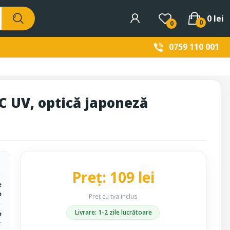
0 lei
0
0
0759 110 001
C UV, optică japoneză
Preț: 109 lei
e
e
Preț cu tva inclus
Livrare: 1-2 zile lucrătoare
e
c