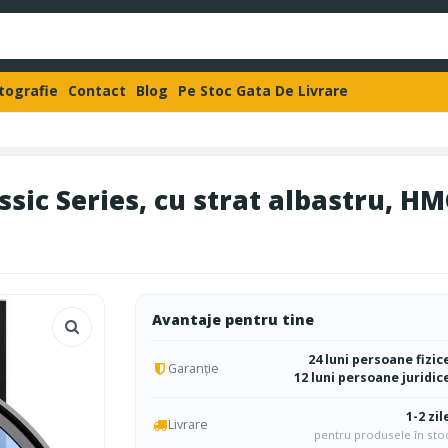
otografie
Contact
Blog
Pe Stoc Gata De Livrare
sic Series, cu strat albastru, HM
Avantaje pentru tine
24 luni persoane fizic
Garanție
12 luni persoane juridic
1-2 zil
Livrare
pentru produsele în sto