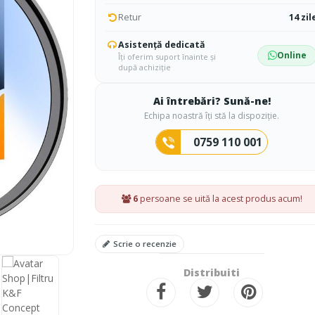
Retur
14 zil
Asistență dedicată
Online
Îți oferim suport înainte și
după achiziție
Ai întrebări? Sună-ne!
Echipa noastră îți stă la dispoziție.
0759 110 001
6
persoane se uită la acest produs acum!
Scrie o recenzie
Distribuiti