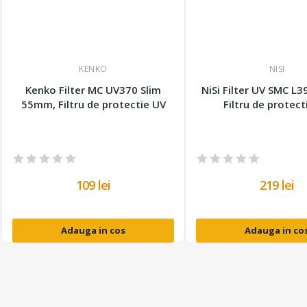
KENKO
NISI
Kenko Filter MC UV370 Slim
NiSi Filter UV SMC L
55mm, Filtru de protectie UV
Filtru de protect
109 lei
219 lei
Adauga in cos
Adauga in co