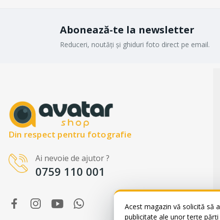
Abonează-te la newsletter
Reduceri, noutăți și ghiduri foto direct pe email.
Din respect pentru fotografie
Ai nevoie de ajutor ?
WhatsApp
0759 110 001
Suntem online!
Salut! Cum te putem ajuta? Scrie-ne
pe WhatsApp!
Acest magazin vă solicită să a
📞 +40759110001
publicitate ale unor terțe părț