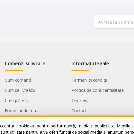
Comenzi si livrare
Informații legale
Cum comand
Termeni si condiții
Cum se livrează
Politica de confidentialitate
Cum plătesc
Cookies
Formular de retur
Contact
Service si garantii
ANPC
cceptați cookie-uri pentru performanță, media și publicitate. Mediile so
Vânzări Corporate
i sunt utilizate pentru a vă oferi funcții de social media și anunțuri per