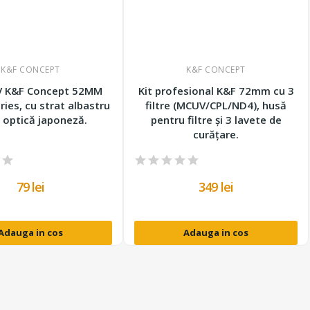
K&F CONCEPT
K&F CONCEPT
UV K&F Concept 52MM
Kit profesional K&F 72mm cu 3
ries, cu strat albastru
filtre (MCUV/CPL/ND4), husă
 optică japoneză.
pentru filtre și 3 lavete de
curățare.
79 lei
349 lei
Adauga in cos
Adauga in cos