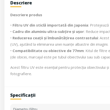
Descriere
Descriere produs
•
Filtru UV din sticlă importată din Japonia
: Protejează 
•
Cadru din aluminiu ultra-subțire și ușor
: Reduce impactu
•
Reducerea ceații și îmbunătățirea contrastului
: Acest
(UV), ajutând la eliminarea unei nuanțe albastre din imagini.
•
Compatibilitate cu obiective de 77mm
: Kitul de filtr
(de obicei, marcajul este pe tubul obiectivului sau sub capa
Acest filtru UV este esențial pentru protecția obiectivului și 
fotografiere.
Specificații
Diametru Filtru