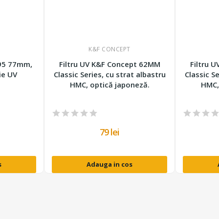
K&F CONCEPT
395 77mm,
Filtru UV K&F Concept 62MM
Filtru 
ie UV
Classic Series, cu strat albastru
Classic Se
HMC, optică japoneză.
HMC,
79 lei
s
Adauga in cos