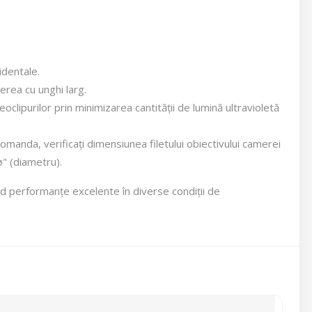
identale.
ierea cu unghi larg.
eoclipurilor prin minimizarea cantității de lumină ultravioletă
omanda, verificați dimensiunea filetului obiectivului camerei
ø" (diametru).
erind performanțe excelente în diverse condiții de