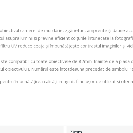
obiectivul camerei de murdărie, zgârieturi, amprente și daune acc
l asupra luminii și previne eficient colțurile întunecate la fotograf
 filtru UV reduce ceața și îmbunătățește contrastul imaginilor și vid
e este compatibil cu toate obiectivele de 82mm. Înainte de a plasa c
cul obiectivului). Numărul este întotdeauna precedat de simbolul "
pentru îmbunătățirea calității imaginii, fiind ușor de utilizat și of
77mm