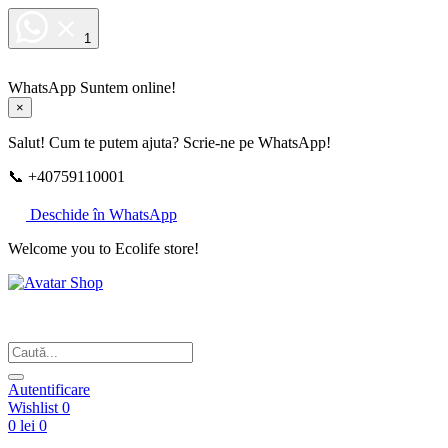
1
WhatsApp
Suntem online!
×
Salut! Cum te putem ajuta? Scrie-ne pe WhatsApp!
📞 +40759110001
Deschide în WhatsApp
Welcome you to Ecolife store!
Din respect pentru fotografie
Autentificare
Wishlist
0
0 lei
0