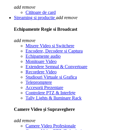
add
remove
Cititoare de card
Streaming si productie
add
remove
Echipamente Regie si Broadcast
add
remove
Mixere Video si Switchere
Encodere, Decodere si Captura
Echipamente audio
Monitoare Video
Extendere Semnal & Convertoare
Recordere Video
Studiouri Virtuale si Grafica
Telepromptere
Accesorii Prezentare
Controlere PTZ & Interfețe
Tally Lights & Iluminare Rack
Camere Video și Supraveghere
add
remove
Camere Video Profesionale