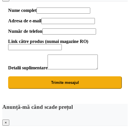
Nume complet
Adresa de e-mail
Număr de telefon
Link către produs (numai magazine RO)
Detalii suplimentare
Trimite mesajul
Anunță-mă când scade prețul
×