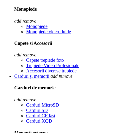
Monopiede
add
remove
Monopiede
Monopiede video fluide
Capete si Accesorii
add
remove
Capete trepiede foto
Trepiede Video Profesionale
Accesorii diverese trepiede
Carduri și memorii
add
remove
Carduri de memorie
add
remove
Carduri MicroSD
Carduri SD
Carduri CF fast
Carduri XQD
Memorii externe