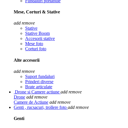
Fundaluri portabilie
Mese, Corturi & Stative
add
remove
Stative
Stative Boom
Accesorii stative
Mese foto
Corturi foto
Alte accesorii
add
remove
Suport fundaluri
Prinderi diverse
Brate articulate
Drone si Camere actiune
add
remove
Drone
add
remove
Camere de Actiune
add
remove
Genti , rucsacuri, trollere foto
add
remove
Genti