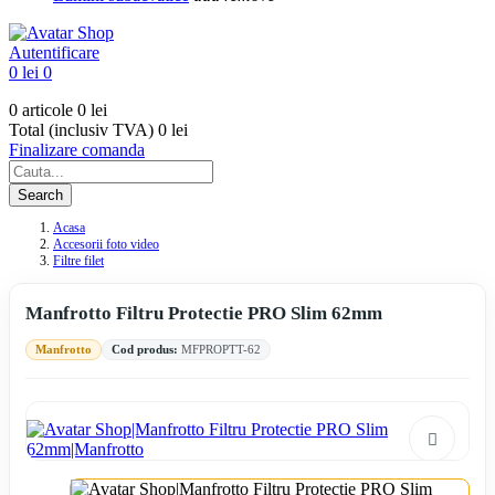
Autentificare
0 lei
0
0 articole
0 lei
Total (inclusiv TVA)
0 lei
Finalizare comanda
Search
Acasa
Accesorii foto video
Filtre filet
Manfrotto Filtru Protectie PRO Slim 62mm
Manfrotto
Cod produs:
MFPROPTT-62