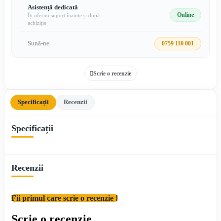
Asistență dedicată
Online
Îți oferim suport înainte și după
achiziție
Sună-ne
0759 110 001
Scrie o recenzie
Specificații
Recenzii
Specificații
Recenzii
Fii primul care scrie o recenzie !
Scrie o recenzie