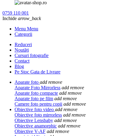
0759 110 001
Inchide
arrow_back
Menu Menu
Categorii
Reduceri
Noutăți
Cursuri fotografie
Contact
Blog
Pe Stoc Gata de Livrare
Aparate foto
add
remove
Aparate Foto Mirrorless
add
remove
Aparate foto compacte
add
remove
Aparate foto pe film
add
remove
Camere foto pentru copii
add
remove
Obiective foto video
add
remove
Obiective foto mirrorless
add
remove
Obiective Lensbaby
add
remove
Obiective anamorphic
add
remove
Obiective V-AF
add
remove