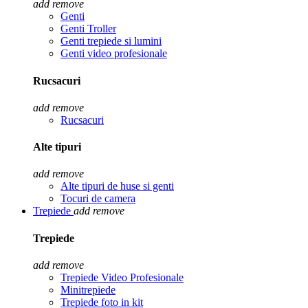
add
remove
Genti
Genti Troller
Genti trepiede si lumini
Genti video profesionale
Rucsacuri
add
remove
Rucsacuri
Alte tipuri
add
remove
Alte tipuri de huse si genti
Tocuri de camera
Trepiede
add
remove
Trepiede
add
remove
Trepiede Video Profesionale
Minitrepiede
Trepiede foto in kit