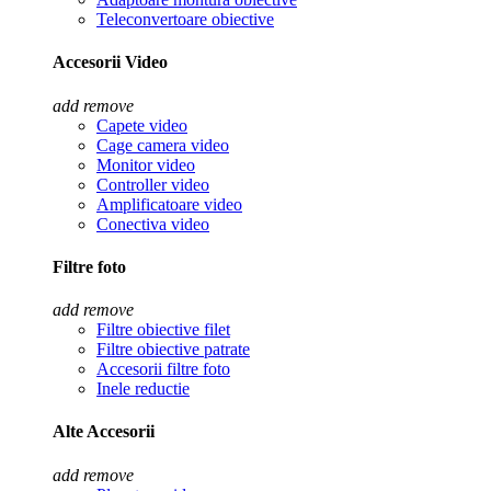
Teleconvertoare obiective
Accesorii Video
add
remove
Capete video
Cage camera video
Monitor video
Controller video
Amplificatoare video
Conectiva video
Filtre foto
add
remove
Filtre obiective filet
Filtre obiective patrate
Accesorii filtre foto
Inele reductie
Alte Accesorii
add
remove