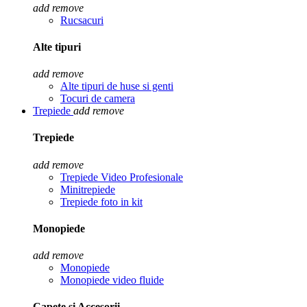
add
remove
Rucsacuri
Alte tipuri
add
remove
Alte tipuri de huse si genti
Tocuri de camera
Trepiede
add
remove
Trepiede
add
remove
Trepiede Video Profesionale
Minitrepiede
Trepiede foto in kit
Monopiede
add
remove
Monopiede
Monopiede video fluide
Capete si Accesorii