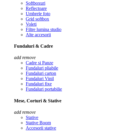
Softboxuri
Reflectoare
Umbrele foto
Grid softbox
Voleti
Filtre lumina studio
Alte accesorii
Fundaluri & Cadre
add
remove
Cadre si Panze
Fundaluri pliabile
Fundaluri carton
Fundaluri Vinil
Fundaluri fixe
Fundaluri portabilie
Mese, Corturi & Stative
add
remove
Stative
Stative Boom
Accesorii stative