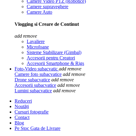
Camere Video PTZ (Robotice)
Camere supraveghere
Camere Auto
Vlogging si Creare de Continut
add
remove
Lavaliere
Microfoane
Sisteme Stabilizare (Gimbal)
Accesorii pentru Creatori
Accesorii Smartphone & Rigs
Foto-Video subacvatic
add
remove
Camere foto subacvatice
add
remove
Drone subacvatice
add
remove
Accesorii subacvatice
add
remove
Lumini subacvatice
add
remove
Reduceri
Noutăți
Cursuri fotografie
Contact
Blog
Pe Stoc Gata de Livrare