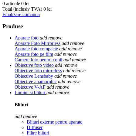
0 articole
0 lei
Total (inclusiv TVA)
0 lei
Finalizare comanda
Produse
Aparate foto
add
remove
Aparate Foto Mirrorless
add
remove
Aparate foto compacte
add
remove
Aparate foto pe film
add
remove
Camere foto pentru copii
add
remove
Obiective foto video
add
remove
Obiective foto mirrorless
add
remove
Obiective Lensbaby
add
remove
Obiective anamorphic
add
remove
Obiective V-AF
add
remove
Lumini si blituri
add
remove
Blituri
add
remove
Blituri externe pentru aparate
Diffuser
Filtre blituri