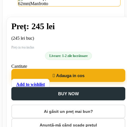
Preț: 245 lei
(245 lei buc)
Preț cu tva inclus
Livrare: 1-2 zile lucrătoare
Cantitate

Adauga in cos
Add to wishlist
BUY NOW
Ai găsit un preț mai bun?
Anunță-mă când scade prețul