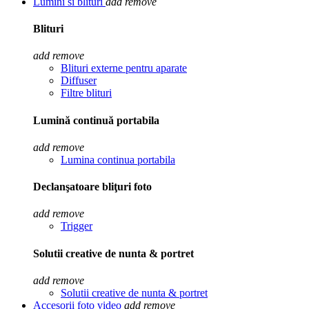
Lumini si blituri
add
remove
Blituri
add
remove
Blituri externe pentru aparate
Diffuser
Filtre blituri
Lumină continuă portabila
add
remove
Lumina continua portabila
Declanşatoare bliţuri foto
add
remove
Trigger
Solutii creative de nunta & portret
add
remove
Solutii creative de nunta & portret
Accesorii foto video
add
remove