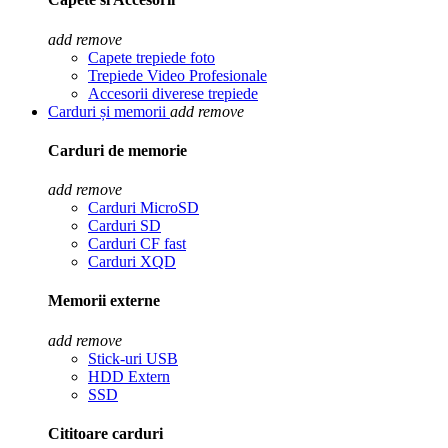
add
remove
Capete trepiede foto
Trepiede Video Profesionale
Accesorii diverese trepiede
Carduri și memorii
add
remove
Carduri de memorie
add
remove
Carduri MicroSD
Carduri SD
Carduri CF fast
Carduri XQD
Memorii externe
add
remove
Stick-uri USB
HDD Extern
SSD
Cititoare carduri