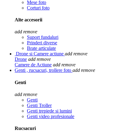
Mese foto
Corturi foto
Alte accesorii
add
remove
Suport fundaluri
Prinderi diverse
Brate articulate
Drone si Camere actiune
add
remove
Drone
add
remove
Camere de Actiune
add
remove
Genti , rucsacuri, trollere foto
add
remove
Genti
add
remove
Genti
Genti Troller
Genti trepiede si lumini
Genti video profesionale
Rucsacuri