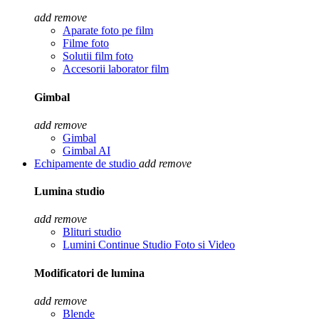
add
remove
Aparate foto pe film
Filme foto
Solutii film foto
Accesorii laborator film
Gimbal
add
remove
Gimbal
Gimbal AI
Echipamente de studio
add
remove
Lumina studio
add
remove
Blituri studio
Lumini Continue Studio Foto si Video
Modificatori de lumina
add
remove
Blende