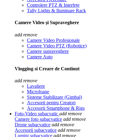
Controlere PTZ & Interfețe
Tally Lights & Iluminare Rack
Camere Video și Supraveghere
add
remove
Camere Video Profesionale
Camere Video PTZ (Robotice)
Camere supraveghere
Camere Auto
Vlogging si Creare de Continut
add
remove
Lavaliere
Microfoane
Sisteme Stabilizare (Gimbal)
Accesorii pentru Creatori
Accesorii Smartphone & Rigs
Foto-Video subacvatic
add
remove
Camere foto subacvatice
add
remove
Drone subacvatice
add
remove
Accesorii subacvatice
add
remove
Lumini subacvatice
add
remove