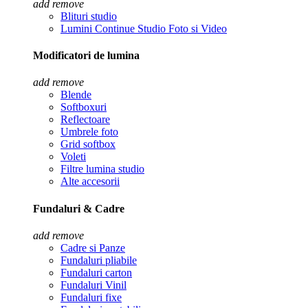
add
remove
Blituri studio
Lumini Continue Studio Foto si Video
Modificatori de lumina
add
remove
Blende
Softboxuri
Reflectoare
Umbrele foto
Grid softbox
Voleti
Filtre lumina studio
Alte accesorii
Fundaluri & Cadre
add
remove
Cadre si Panze
Fundaluri pliabile
Fundaluri carton
Fundaluri Vinil
Fundaluri fixe