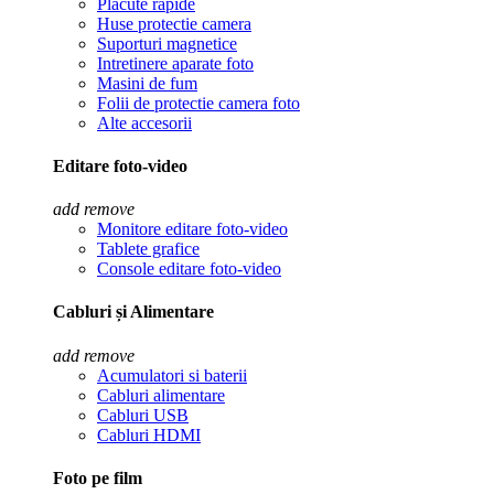
Placute rapide
Huse protectie camera
Suporturi magnetice
Intretinere aparate foto
Masini de fum
Folii de protectie camera foto
Alte accesorii
Editare foto-video
add
remove
Monitore editare foto-video
Tablete grafice
Console editare foto-video
Cabluri și Alimentare
add
remove
Acumulatori si baterii
Cabluri alimentare
Cabluri USB
Cabluri HDMI
Foto pe film