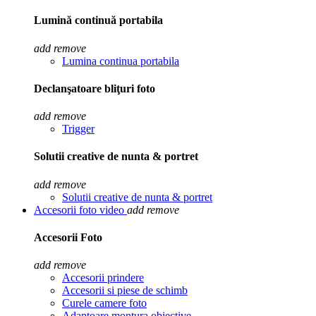
Lumină continuă portabila
add
remove
Lumina continua portabila
Declanşatoare bliţuri foto
add
remove
Trigger
Solutii creative de nunta & portret
add
remove
Solutii creative de nunta & portret
Accesorii foto video
add
remove
Accesorii Foto
add
remove
Accesorii prindere
Accesorii si piese de schimb
Curele camere foto
Adaptoare montura obiective