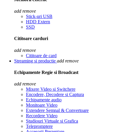
add
remove
Stick-uri USB
HDD Extern
SSD
Cititoare carduri
add
remove
Cititoare de card
Streaming si productie
add
remove
Echipamente Regie si Broadcast
add
remove
Mixere Video si Switchere
Encodere, Decodere si Captura
Echipamente audio
Monitoare Video
Extendere Semnal & Convertoare
Recordere Video
Studiouri Virtuale si Grafica
Telepromptere
Accesorii Prezentare