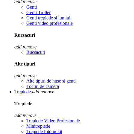
add
remove
Genti
Genti Troller
Genti trepiede si lumini
Genti video profesionale
Rucsacuri
add
remove
Rucsacuri
Alte tipuri
add
remove
Alte tipuri de huse si genti
Tocuri de camera
Trepiede
add
remove
Trepiede
add
remove
Trepiede Video Profesionale
Minitrepiede
Trepiede foto in kit