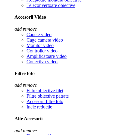
Teleconvertoare obiective
Accesorii Video
add
remove
Capete video
Cage camera video
Monitor video
Controller video
Amplificatoare video
Conectiva video
Filtre foto
add
remove
Filtre obiective filet
Filtre obiective patrate
Accesorii filtre foto
Inele reductie
Alte Accesorii
add
remove