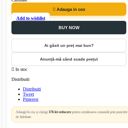

Adauga in cos
Add to wishlist
BUY NOW
Ai găsit un preț mai bun?
Anunță-mă când scade prețul

In stoc
Distribuiti
Distribuiti
Tweet
Pinterest
Adaugă în coș și câștigi
376 lei reducere
pentru următoarea comandă prin punctele
de fidelitate