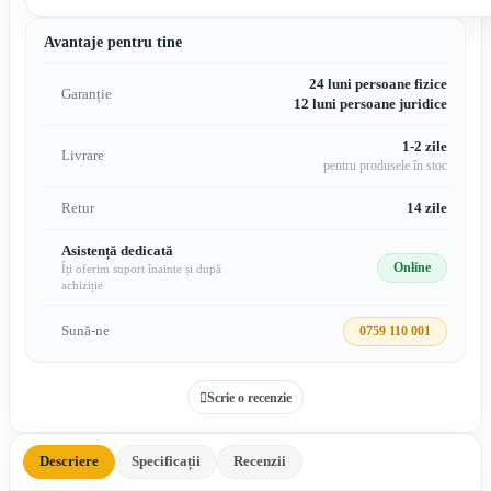
Avantaje pentru tine
24 luni persoane fizice
Garanție
12 luni persoane juridice
1-2 zile
Livrare
pentru produsele în stoc
Retur
14 zile
Asistență dedicată
Online
Îți oferim suport înainte și după
achiziție
Sună-ne
0759 110 001
Scrie o recenzie
Descriere
Specificații
Recenzii