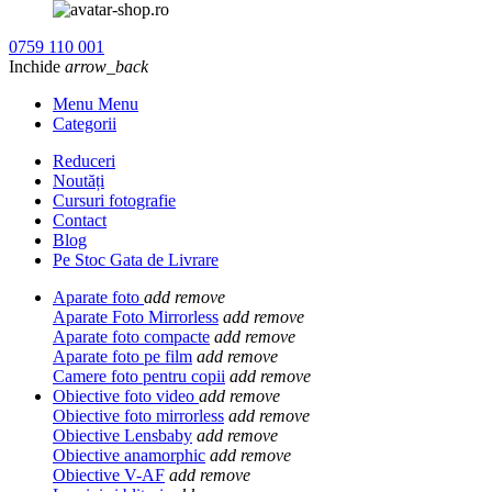
0759 110 001
Inchide
arrow_back
Menu Menu
Categorii
Reduceri
Noutăți
Cursuri fotografie
Contact
Blog
Pe Stoc Gata de Livrare
Aparate foto
add
remove
Aparate Foto Mirrorless
add
remove
Aparate foto compacte
add
remove
Aparate foto pe film
add
remove
Camere foto pentru copii
add
remove
Obiective foto video
add
remove
Obiective foto mirrorless
add
remove
Obiective Lensbaby
add
remove
Obiective anamorphic
add
remove
Obiective V-AF
add
remove