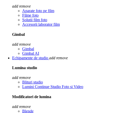
add
remove
Aparate foto pe film
Filme foto
Solutii film foto
Accesorii laborator film
Gimbal
add
remove
Gimbal
Gimbal AI
Echipamente de studio
add
remove
Lumina studio
add
remove
Blituri studio
Lumini Continue Studio Foto si Video
Modificatori de lumina
add
remove
Blende