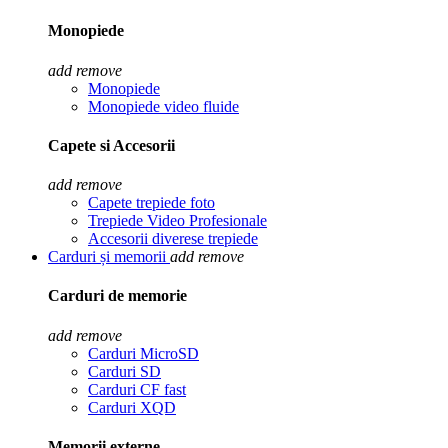
Monopiede
add
remove
Monopiede
Monopiede video fluide
Capete si Accesorii
add
remove
Capete trepiede foto
Trepiede Video Profesionale
Accesorii diverese trepiede
Carduri și memorii
add
remove
Carduri de memorie
add
remove
Carduri MicroSD
Carduri SD
Carduri CF fast
Carduri XQD
Memorii externe