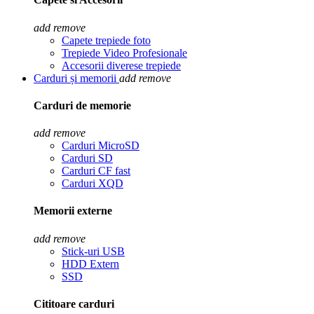
add
remove
Capete trepiede foto
Trepiede Video Profesionale
Accesorii diverese trepiede
Carduri și memorii
add
remove
Carduri de memorie
add
remove
Carduri MicroSD
Carduri SD
Carduri CF fast
Carduri XQD
Memorii externe
add
remove
Stick-uri USB
HDD Extern
SSD
Cititoare carduri