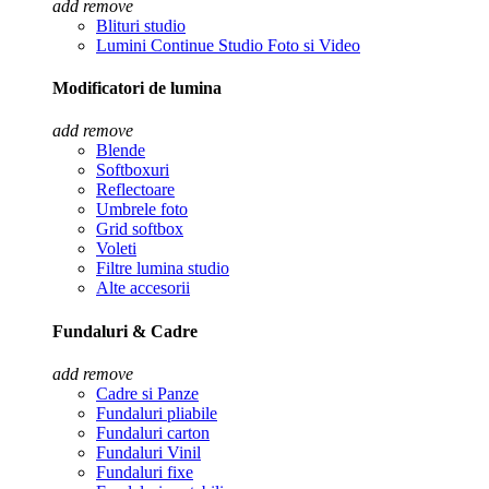
add
remove
Blituri studio
Lumini Continue Studio Foto si Video
Modificatori de lumina
add
remove
Blende
Softboxuri
Reflectoare
Umbrele foto
Grid softbox
Voleti
Filtre lumina studio
Alte accesorii
Fundaluri & Cadre
add
remove
Cadre si Panze
Fundaluri pliabile
Fundaluri carton
Fundaluri Vinil
Fundaluri fixe