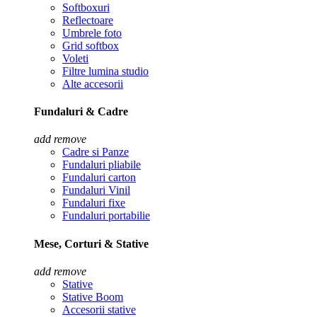
Softboxuri
Reflectoare
Umbrele foto
Grid softbox
Voleti
Filtre lumina studio
Alte accesorii
Fundaluri & Cadre
add
remove
Cadre si Panze
Fundaluri pliabile
Fundaluri carton
Fundaluri Vinil
Fundaluri fixe
Fundaluri portabilie
Mese, Corturi & Stative
add
remove
Stative
Stative Boom
Accesorii stative