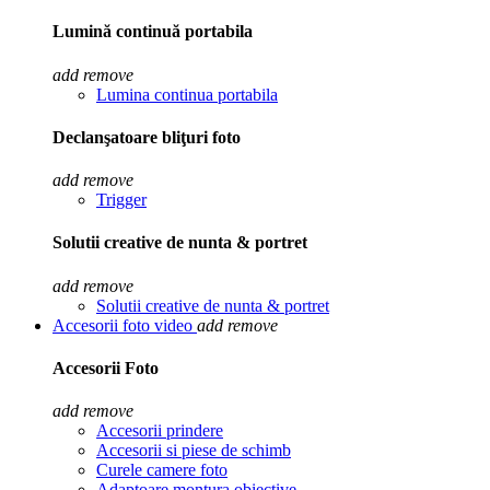
Lumină continuă portabila
add
remove
Lumina continua portabila
Declanşatoare bliţuri foto
add
remove
Trigger
Solutii creative de nunta & portret
add
remove
Solutii creative de nunta & portret
Accesorii foto video
add
remove
Accesorii Foto
add
remove
Accesorii prindere
Accesorii si piese de schimb
Curele camere foto
Adaptoare montura obiective