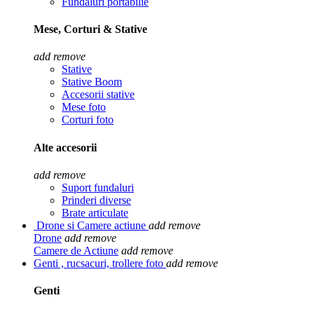
Fundaluri portabilie
Mese, Corturi & Stative
add
remove
Stative
Stative Boom
Accesorii stative
Mese foto
Corturi foto
Alte accesorii
add
remove
Suport fundaluri
Prinderi diverse
Brate articulate
Drone si Camere actiune
add
remove
Drone
add
remove
Camere de Actiune
add
remove
Genti , rucsacuri, trollere foto
add
remove
Genti