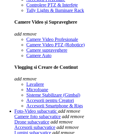
Controlere PTZ & Interfețe
Tally Lights & Iluminare Rack
Camere Video și Supraveghere
add
remove
Camere Video Profesionale
Camere Video PTZ (Robotice)
Camere supraveghere
Camere Auto
Vlogging si Creare de Continut
add
remove
Lavaliere
Microfoane
Sisteme Stabilizare (Gimbal)
Accesorii pentru Creatori
Accesorii Smartphone & Rigs
Foto-Video subacvatic
add
remove
Camere foto subacvatice
add
remove
Drone subacvatice
add
remove
Accesorii subacvatice
add
remove
Lumini subacvatice
add
remove