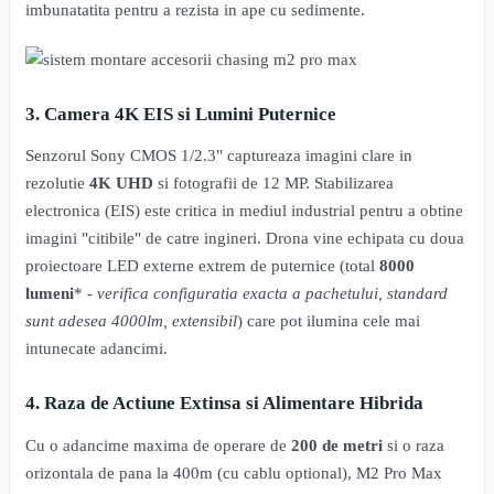
imbunatatita pentru a rezista in ape cu sedimente.
3. Camera 4K EIS si Lumini Puternice
Senzorul Sony CMOS 1/2.3" captureaza imagini clare in
rezolutie
4K UHD
si fotografii de 12 MP. Stabilizarea
electronica (EIS) este critica in mediul industrial pentru a obtine
imagini "citibile" de catre ingineri. Drona vine echipata cu doua
proiectoare LED externe extrem de puternice (total
8000
lumeni
* -
verifica configuratia exacta a pachetului, standard
sunt adesea 4000lm, extensibil
) care pot ilumina cele mai
intunecate adancimi.
4. Raza de Actiune Extinsa si Alimentare Hibrida
Cu o adancime maxima de operare de
200 de metri
si o raza
orizontala de pana la 400m (cu cablu optional), M2 Pro Max