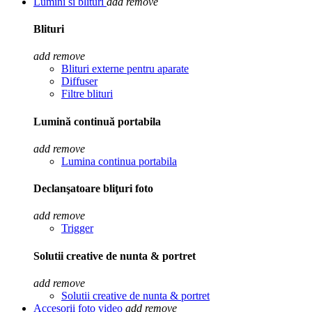
Lumini si blituri
add
remove
Blituri
add
remove
Blituri externe pentru aparate
Diffuser
Filtre blituri
Lumină continuă portabila
add
remove
Lumina continua portabila
Declanşatoare bliţuri foto
add
remove
Trigger
Solutii creative de nunta & portret
add
remove
Solutii creative de nunta & portret
Accesorii foto video
add
remove