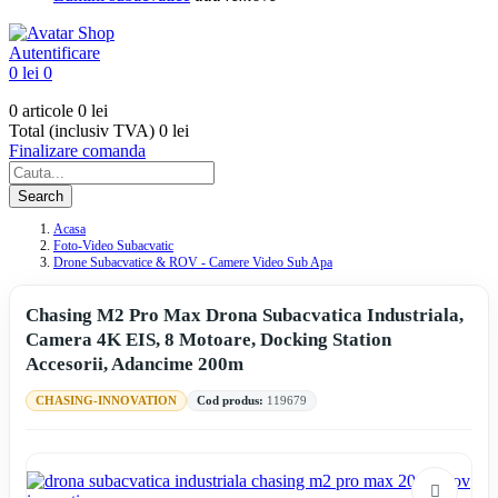
Autentificare
0 lei
0
0 articole
0 lei
Total (inclusiv TVA)
0 lei
Finalizare comanda
Search
Acasa
Foto-Video Subacvatic
Drone Subacvatice & ROV - Camere Video Sub Apa
Chasing M2 Pro Max Drona Subacvatica Industriala,
Camera 4K EIS, 8 Motoare, Docking Station
Accesorii, Adancime 200m
CHASING-INNOVATION
Cod produs:
119679