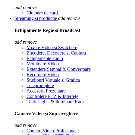
add
remove
Cititoare de card
Streaming si productie
add
remove
Echipamente Regie si Broadcast
add
remove
Mixere Video si Switchere
Encodere, Decodere si Captura
Echipamente audio
Monitoare Video
Extendere Semnal & Convertoare
Recordere Video
Studiouri Virtuale si Grafica
Telepromptere
Accesorii Prezentare
Controlere PTZ & Interfețe
Tally Lights & Iluminare Rack
Camere Video și Supraveghere
add
remove
Camere Video Profesionale