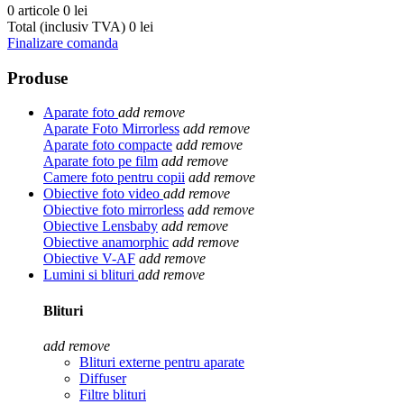
0 articole
0 lei
Total (inclusiv TVA)
0 lei
Finalizare comanda
Produse
Aparate foto
add
remove
Aparate Foto Mirrorless
add
remove
Aparate foto compacte
add
remove
Aparate foto pe film
add
remove
Camere foto pentru copii
add
remove
Obiective foto video
add
remove
Obiective foto mirrorless
add
remove
Obiective Lensbaby
add
remove
Obiective anamorphic
add
remove
Obiective V-AF
add
remove
Lumini si blituri
add
remove
Blituri
add
remove
Blituri externe pentru aparate
Diffuser
Filtre blituri