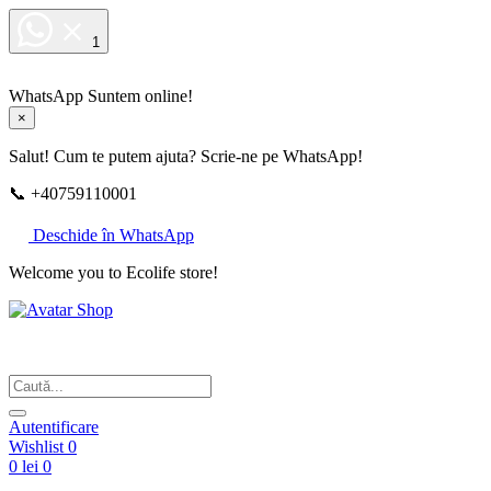
1
WhatsApp
Suntem online!
×
Salut! Cum te putem ajuta? Scrie-ne pe WhatsApp!
📞 +40759110001
Deschide în WhatsApp
Welcome you to Ecolife store!
Din respect pentru fotografie
Autentificare
Wishlist
0
0 lei
0