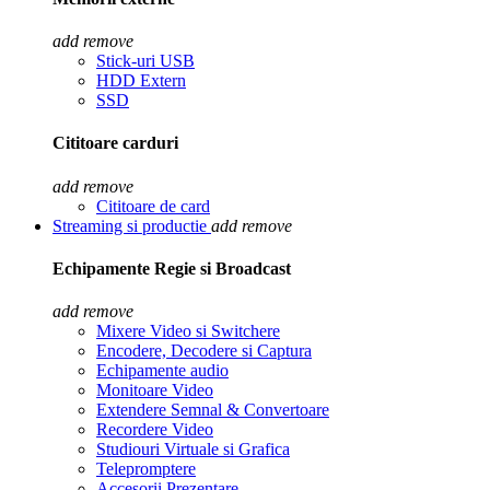
add
remove
Stick-uri USB
HDD Extern
SSD
Cititoare carduri
add
remove
Cititoare de card
Streaming si productie
add
remove
Echipamente Regie si Broadcast
add
remove
Mixere Video si Switchere
Encodere, Decodere si Captura
Echipamente audio
Monitoare Video
Extendere Semnal & Convertoare
Recordere Video
Studiouri Virtuale si Grafica
Telepromptere
Accesorii Prezentare