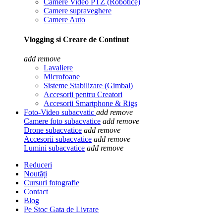
Camere Video PTZ (Robotice)
Camere supraveghere
Camere Auto
Vlogging si Creare de Continut
add
remove
Lavaliere
Microfoane
Sisteme Stabilizare (Gimbal)
Accesorii pentru Creatori
Accesorii Smartphone & Rigs
Foto-Video subacvatic
add
remove
Camere foto subacvatice
add
remove
Drone subacvatice
add
remove
Accesorii subacvatice
add
remove
Lumini subacvatice
add
remove
Reduceri
Noutăți
Cursuri fotografie
Contact
Blog
Pe Stoc Gata de Livrare