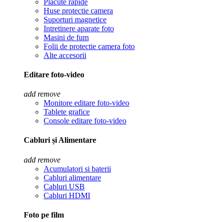
Placute rapide
Huse protectie camera
Suporturi magnetice
Intretinere aparate foto
Masini de fum
Folii de protectie camera foto
Alte accesorii
Editare foto-video
add
remove
Monitore editare foto-video
Tablete grafice
Console editare foto-video
Cabluri și Alimentare
add
remove
Acumulatori si baterii
Cabluri alimentare
Cabluri USB
Cabluri HDMI
Foto pe film