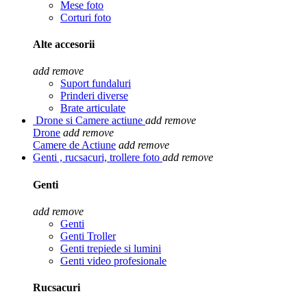
Mese foto
Corturi foto
Alte accesorii
add
remove
Suport fundaluri
Prinderi diverse
Brate articulate
Drone si Camere actiune
add
remove
Drone
add
remove
Camere de Actiune
add
remove
Genti , rucsacuri, trollere foto
add
remove
Genti
add
remove
Genti
Genti Troller
Genti trepiede si lumini
Genti video profesionale
Rucsacuri