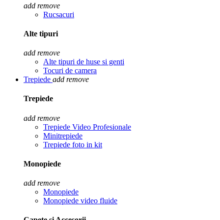
add
remove
Rucsacuri
Alte tipuri
add
remove
Alte tipuri de huse si genti
Tocuri de camera
Trepiede
add
remove
Trepiede
add
remove
Trepiede Video Profesionale
Minitrepiede
Trepiede foto in kit
Monopiede
add
remove
Monopiede
Monopiede video fluide
Capete si Accesorii