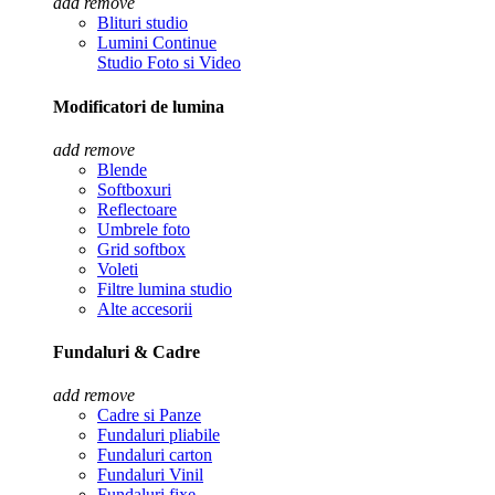
add
remove
Blituri studio
Lumini Continue
Studio Foto si Video
Modificatori de lumina
add
remove
Blende
Softboxuri
Reflectoare
Umbrele foto
Grid softbox
Voleti
Filtre lumina studio
Alte accesorii
Fundaluri & Cadre
add
remove
Cadre si Panze
Fundaluri pliabile
Fundaluri carton
Fundaluri Vinil
Fundaluri fixe