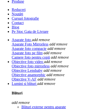
Produse
Reduceri
Noutăți
Cursuri fotografie
Contact
Blog
Pe Stoc Gata de Livrare
Aparate foto
add
remove
Aparate Foto Mirrorless
add
remove
Aparate foto compacte
add
remove
Aparate foto pe film
add
remove
Camere foto pentru copii
add
remove
Obiective foto video
add
remove
Obiective foto mirrorless
add
remove
Obiective Lensbaby
add
remove
Obiective anamorphic
add
remove
Obiective V-AF
add
remove
Lumini si blituri
add
remove
Blituri
add
remove
Blituri externe pentru aparate