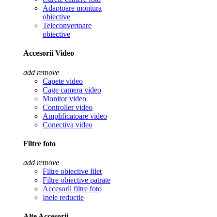
Adaptoare montura
obiective
Teleconvertoare
obiective
Accesorii Video
add
remove
Capete video
Cage camera video
Monitor video
Controller video
Amplificatoare video
Conectiva video
Filtre foto
add
remove
Filtre obiective filet
Filtre obiective patrate
Accesorii filtre foto
Inele reductie
Alte Accesorii