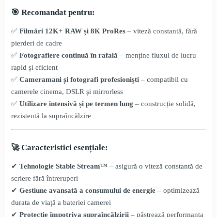
🎯 Recomandat pentru:
✅
Filmări 12K+ RAW și 8K ProRes
– viteză constantă, fără
pierderi de cadre
✅
Fotografiere continuă în rafală
– menține fluxul de lucru
rapid și eficient
✅
Cameramani și fotografi profesioniști
– compatibil cu
camerele cinema, DSLR și mirrorless
✅
Utilizare intensivă și pe termen lung
– construcție solidă,
rezistentă la supraîncălzire
🚀 Caracteristici esențiale:
✔
Tehnologie Stable Stream™
– asigură o viteză constantă de
scriere fără întreruperi
✔
Gestiune avansată a consumului de energie
– optimizează
durata de viață a bateriei camerei
✔
Protecție împotriva supraîncălzirii
– păstrează performanța