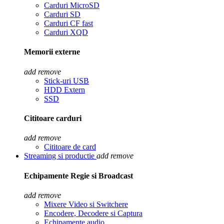
Carduri MicroSD
Carduri SD
Carduri CF fast
Carduri XQD
Memorii externe
add
remove
Stick-uri USB
HDD Extern
SSD
Cititoare carduri
add
remove
Cititoare de card
Streaming si productie
add
remove
Echipamente Regie si Broadcast
add
remove
Mixere Video si Switchere
Encodere, Decodere si Captura
Echipamente audio