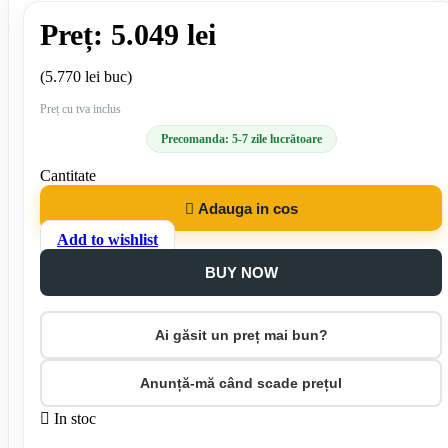
Preț: 5.049 lei
(5.770 lei buc)
Preț cu tva inclus
Precomanda: 5-7 zile lucrătoare
Cantitate

Adauga in cos
Add to wishlist
BUY NOW
Ai găsit un preț mai bun?
Anunță-mă când scade prețul

In stoc