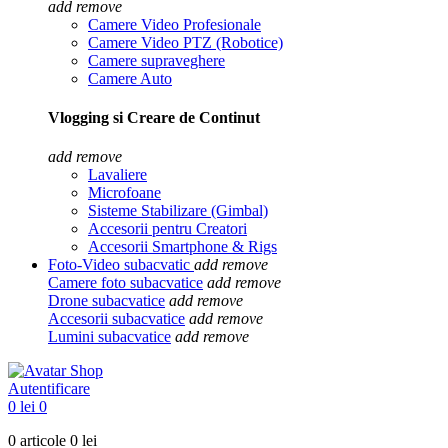
add
remove
Camere Video Profesionale
Camere Video PTZ (Robotice)
Camere supraveghere
Camere Auto
Vlogging si Creare de Continut
add
remove
Lavaliere
Microfoane
Sisteme Stabilizare (Gimbal)
Accesorii pentru Creatori
Accesorii Smartphone & Rigs
Foto-Video subacvatic
add
remove
Camere foto subacvatice
add
remove
Drone subacvatice
add
remove
Accesorii subacvatice
add
remove
Lumini subacvatice
add
remove
Autentificare
0 lei
0
0 articole
0 lei