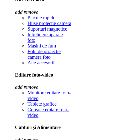
add
remove
Placute rapide
Huse protectie camera
Suporturi magnetice
Intretinere aparate
foto
Masini de fum
Folii de protectie
camera foto
Alte accesorii
Editare foto-video
add
remove
Monitore editare foto-
video
Tablete grafice
Console editare foto-
video
Cabluri și Alimentare
add
remove