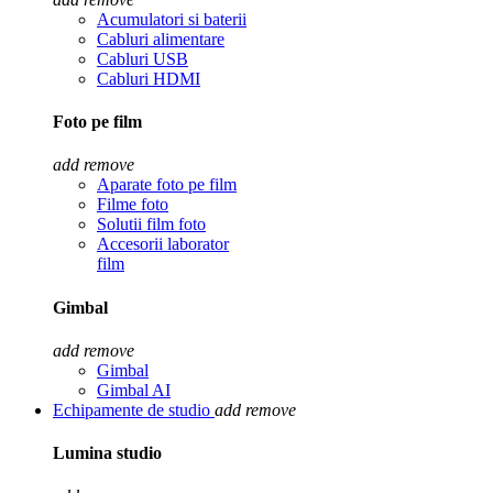
Acumulatori si baterii
Cabluri alimentare
Cabluri USB
Cabluri HDMI
Foto pe film
add
remove
Aparate foto pe film
Filme foto
Solutii film foto
Accesorii laborator
film
Gimbal
add
remove
Gimbal
Gimbal AI
Echipamente de studio
add
remove
Lumina studio