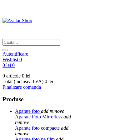
Din respect pentru fotografie
Autentificare
Wishlist
0
0 lei
0
0 articole
0 lei
Total (inclusiv TVA)
0 lei
Finalizare comanda
Produse
Aparate foto
add
remove
Aparate Foto Mirrorless
add
remove
Aparate foto compacte
add
remove
Aparate foto pe film
add