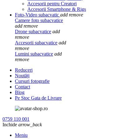
Accesorii pentru Creatori
Accesorii Smartphone & Rigs
Foto-Video subacvatic
add
remove
Camere foto subacvatice
add
remove
Drone subacvatice
add
remove
Accesorii subacvatice
add
remove
Lumini subacvatice
add
remove
Reduceri
Noutăți
Cursuri fotografie
Contact
Blog
Pe Stoc Gata de Livrare
0759 110 001
Inchide
arrow_back
Meniu