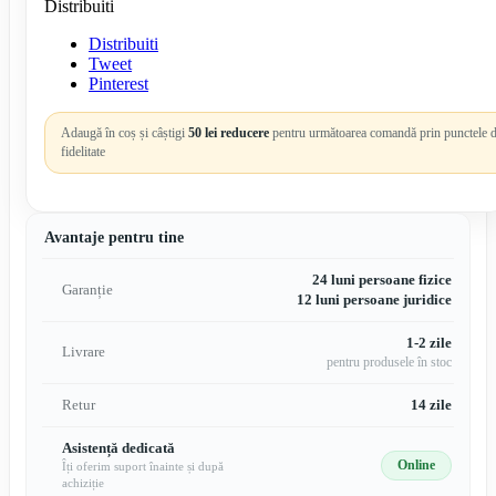
Distribuiti
Distribuiti
Tweet
Pinterest
Adaugă în coș și câștigi
50 lei reducere
pentru următoarea comandă prin punctele 
fidelitate
Avantaje pentru tine
24 luni persoane fizice
Garanție
12 luni persoane juridice
1-2 zile
Livrare
pentru produsele în stoc
Retur
14 zile
Asistență dedicată
Online
Îți oferim suport înainte și după
achiziție