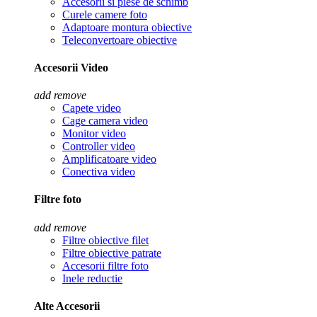
Accesorii si piese de schimb
Curele camere foto
Adaptoare montura obiective
Teleconvertoare obiective
Accesorii Video
add
remove
Capete video
Cage camera video
Monitor video
Controller video
Amplificatoare video
Conectiva video
Filtre foto
add
remove
Filtre obiective filet
Filtre obiective patrate
Accesorii filtre foto
Inele reductie
Alte Accesorii