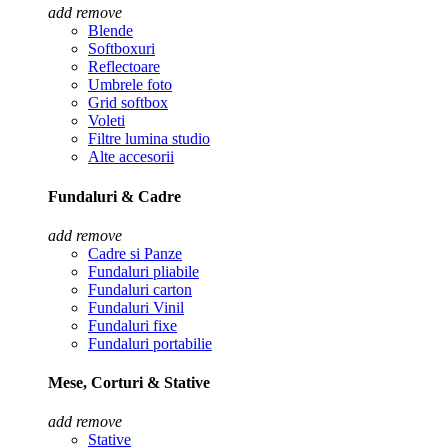
add
remove
Blende
Softboxuri
Reflectoare
Umbrele foto
Grid softbox
Voleti
Filtre lumina studio
Alte accesorii
Fundaluri & Cadre
add
remove
Cadre si Panze
Fundaluri pliabile
Fundaluri carton
Fundaluri Vinil
Fundaluri fixe
Fundaluri portabilie
Mese, Corturi & Stative
add
remove
Stative