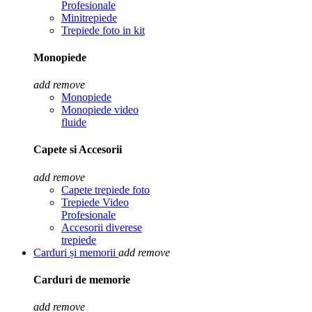
Profesionale
Minitrepiede
Trepiede foto in kit
Monopiede
add
remove
Monopiede
Monopiede video
fluide
Capete si Accesorii
add
remove
Capete trepiede foto
Trepiede Video
Profesionale
Accesorii diverese
trepiede
Carduri și memorii
add
remove
Carduri de memorie
add
remove