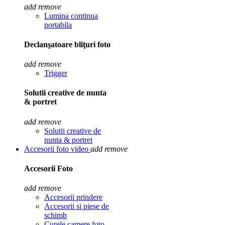
add
remove
Lumina continua
portabila
Declanşatoare bliţuri foto
add
remove
Trigger
Solutii creative de nunta
& portret
add
remove
Solutii creative de
nunta & portret
Accesorii foto video
add
remove
Accesorii Foto
add
remove
Accesorii prindere
Accesorii si piese de
schimb
Curele camere foto