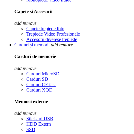
Capete si Accesorii
add
remove
Capete trepiede foto
Trepiede Video Profesionale
Accesorii diverese trepiede
Carduri și memorii
add
remove
Carduri de memorie
add
remove
Carduri MicroSD
Carduri SD
Carduri CF fast
Carduri XQD
Memorii externe
add
remove
Stick-uri USB
HDD Extern
SSD