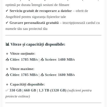
optimă pe durata întregii sesiuni de filmare
✔
Serviciu gratuit de recuperare a datelor
– oferit de
Angelbird pentru siguranța fișierelor tale
✔
Gravare personalizată gratuită
– inscripționează cardul cu
numele tău sau proiectul tău
📊 Viteze și capacități disponibile:
🔹
Viteze susținute:
📥
Citire
:
1785 MB/s
| 📤
Scriere
:
1480 MB/s
🔹
Viteze maxime:
📥
Citire
:
1785 MB/s
| 📤
Scriere
:
1600 MB/s
🔹
Capacități disponibile:
✅
330 GB | 660 GB | 1,3 TB (1320 GB)
(suficient pentru
proiecte extinse)