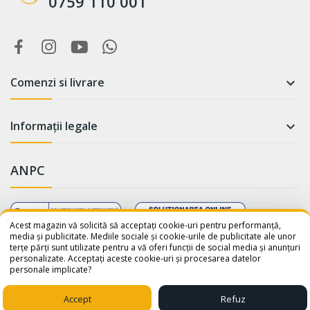
0759 110 001
Comenzi si livrare

Informații legale

ANPC
WhatsApp
Suntem online!
Acest magazin vă solicită să acceptați cookie-uri pentru performanță,
media și publicitate. Mediile sociale și cookie-urile de publicitate ale unor
terțe părți sunt utilizate pentru a vă oferi funcții de social media și anunțuri
Salut! Cum te putem ajuta? Scrie-
personalizate. Acceptați aceste cookie-uri și procesarea datelor
ne pe WhatsApp!
personale implicate?
📞 +40759110001
© 2026 - avatar-shop.ro was crafted with ♥ by
Sico Media
Accept
Refuz