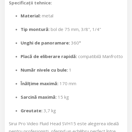
Specificații tehnice:
Material:
metal
Tip montură:
bol de 75 mm, 3/8", 1/4"
Unghi de panoramare:
360°
Placă de eliberare rapidă:
compatibilă Manfrotto
Număr nivele cu bule:
1
Înălțime maximă:
170 mm
Sarcină maximă:
15 kg
Greutate:
3,7 kg
Sirui Pro Video Fluid Head SVH15 este alegerea ideală
pentru profesioniști, oferind un echilibru perfect între