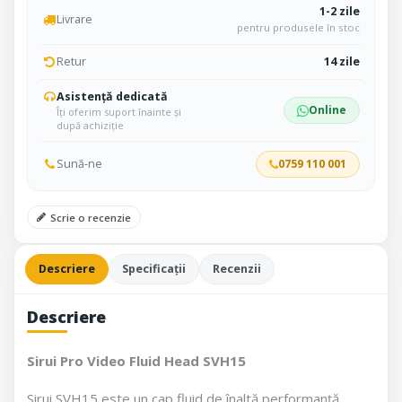
1-2 zile
Livrare
pentru produsele în stoc
Retur
14 zile
Asistență dedicată
Online
Îți oferim suport înainte și
după achiziție
Sună-ne
0759 110 001
Scrie o recenzie
Descriere
Specificații
Recenzii
Descriere
Sirui Pro Video Fluid Head SVH15
Sirui SVH15 este un cap fluid de înaltă performanță,