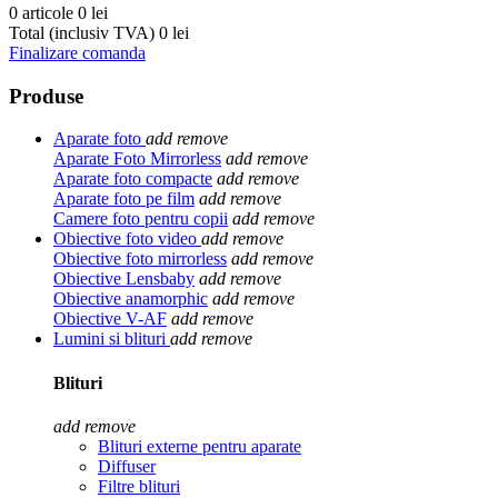
0 articole
0 lei
Total (inclusiv TVA)
0 lei
Finalizare comanda
Produse
Aparate foto
add
remove
Aparate Foto Mirrorless
add
remove
Aparate foto compacte
add
remove
Aparate foto pe film
add
remove
Camere foto pentru copii
add
remove
Obiective foto video
add
remove
Obiective foto mirrorless
add
remove
Obiective Lensbaby
add
remove
Obiective anamorphic
add
remove
Obiective V-AF
add
remove
Lumini si blituri
add
remove
Blituri
add
remove
Blituri externe pentru aparate
Diffuser
Filtre blituri