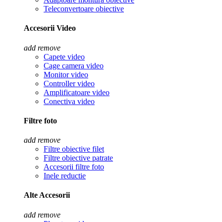
Teleconvertoare obiective
Accesorii Video
add
remove
Capete video
Cage camera video
Monitor video
Controller video
Amplificatoare video
Conectiva video
Filtre foto
add
remove
Filtre obiective filet
Filtre obiective patrate
Accesorii filtre foto
Inele reductie
Alte Accesorii
add
remove