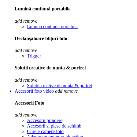
Lumină continuă portabila
add
remove
Lumina continua portabila
Declanşatoare bliţuri foto
add
remove
Trigger
Solutii creative de nunta & portret
add
remove
Solutii creative de nunta & portret
Accesorii foto video
add
remove
Accesorii Foto
add
remove
Accesorii prindere
Accesorii si piese de schimb
Curele camere foto
Adaptoare montura obiective