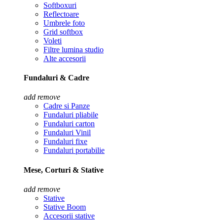
Softboxuri
Reflectoare
Umbrele foto
Grid softbox
Voleti
Filtre lumina studio
Alte accesorii
Fundaluri & Cadre
add
remove
Cadre si Panze
Fundaluri pliabile
Fundaluri carton
Fundaluri Vinil
Fundaluri fixe
Fundaluri portabilie
Mese, Corturi & Stative
add
remove
Stative
Stative Boom
Accesorii stative