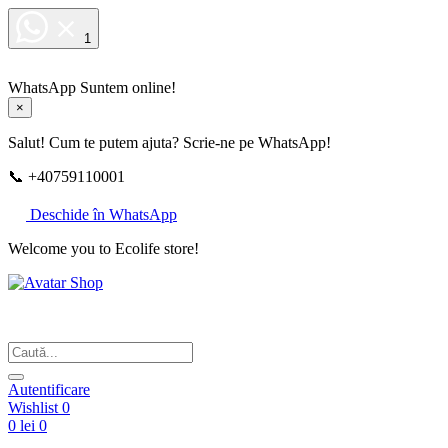
1
WhatsApp
Suntem online!
×
Salut! Cum te putem ajuta? Scrie-ne pe WhatsApp!
📞 +40759110001
Deschide în WhatsApp
Welcome you to Ecolife store!
Din respect pentru fotografie
Autentificare
Wishlist
0
0 lei
0