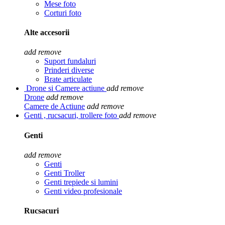
Mese foto
Corturi foto
Alte accesorii
add
remove
Suport fundaluri
Prinderi diverse
Brate articulate
Drone si Camere actiune
add
remove
Drone
add
remove
Camere de Actiune
add
remove
Genti , rucsacuri, trollere foto
add
remove
Genti
add
remove
Genti
Genti Troller
Genti trepiede si lumini
Genti video profesionale
Rucsacuri