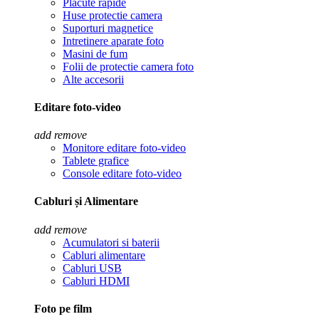
Placute rapide
Huse protectie camera
Suporturi magnetice
Intretinere aparate foto
Masini de fum
Folii de protectie camera foto
Alte accesorii
Editare foto-video
add
remove
Monitore editare foto-video
Tablete grafice
Console editare foto-video
Cabluri și Alimentare
add
remove
Acumulatori si baterii
Cabluri alimentare
Cabluri USB
Cabluri HDMI
Foto pe film