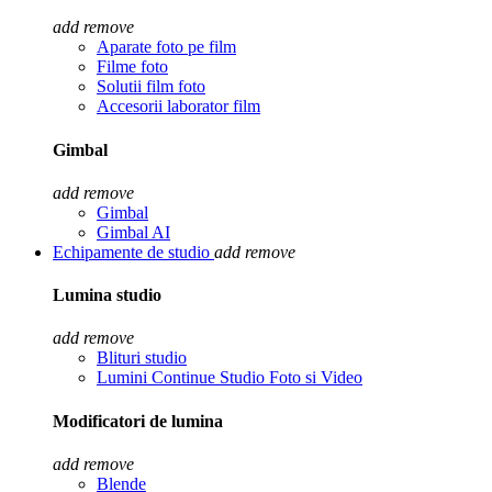
add
remove
Aparate foto pe film
Filme foto
Solutii film foto
Accesorii laborator film
Gimbal
add
remove
Gimbal
Gimbal AI
Echipamente de studio
add
remove
Lumina studio
add
remove
Blituri studio
Lumini Continue Studio Foto si Video
Modificatori de lumina
add
remove
Blende