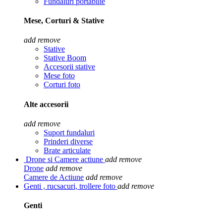
Fundaluri portabilie
Mese, Corturi & Stative
add
remove
Stative
Stative Boom
Accesorii stative
Mese foto
Corturi foto
Alte accesorii
add
remove
Suport fundaluri
Prinderi diverse
Brate articulate
Drone si Camere actiune
add
remove
Drone
add
remove
Camere de Actiune
add
remove
Genti , rucsacuri, trollere foto
add
remove
Genti