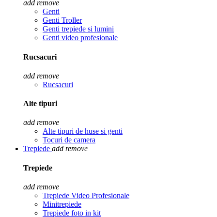
add
remove
Genti
Genti Troller
Genti trepiede si lumini
Genti video profesionale
Rucsacuri
add
remove
Rucsacuri
Alte tipuri
add
remove
Alte tipuri de huse si genti
Tocuri de camera
Trepiede
add
remove
Trepiede
add
remove
Trepiede Video Profesionale
Minitrepiede
Trepiede foto in kit