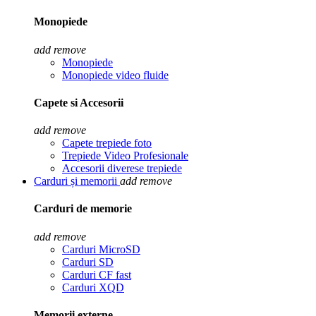
Monopiede
add
remove
Monopiede
Monopiede video fluide
Capete si Accesorii
add
remove
Capete trepiede foto
Trepiede Video Profesionale
Accesorii diverese trepiede
Carduri și memorii
add
remove
Carduri de memorie
add
remove
Carduri MicroSD
Carduri SD
Carduri CF fast
Carduri XQD
Memorii externe