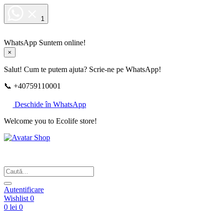
1
WhatsApp
Suntem online!
×
Salut! Cum te putem ajuta? Scrie-ne pe WhatsApp!
📞 +40759110001
Deschide în WhatsApp
Welcome you to Ecolife store!
Din respect pentru fotografie
Autentificare
Wishlist
0
0 lei
0