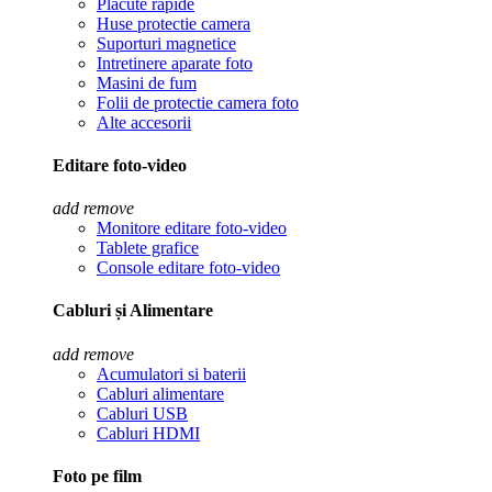
Placute rapide
Huse protectie camera
Suporturi magnetice
Intretinere aparate foto
Masini de fum
Folii de protectie camera foto
Alte accesorii
Editare foto-video
add
remove
Monitore editare foto-video
Tablete grafice
Console editare foto-video
Cabluri și Alimentare
add
remove
Acumulatori si baterii
Cabluri alimentare
Cabluri USB
Cabluri HDMI
Foto pe film