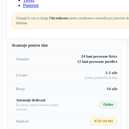
Tweet
Pinterest
Adaugă în coș și câștigi
3 lei reducere
pentru următoarea comandă prin punctele de
fidelitate
Avantaje pentru tine
24 luni persoane fizice
Garanție
12 luni persoane juridice
1-2 zile
Livrare
pentru produsele în stoc
Retur
14 zile
Asistență dedicată
Online
Îți oferim suport înainte și după
achiziție
Sună-ne
0759 110 001