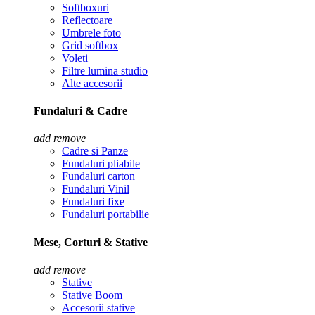
Softboxuri
Reflectoare
Umbrele foto
Grid softbox
Voleti
Filtre lumina studio
Alte accesorii
Fundaluri & Cadre
add
remove
Cadre si Panze
Fundaluri pliabile
Fundaluri carton
Fundaluri Vinil
Fundaluri fixe
Fundaluri portabilie
Mese, Corturi & Stative
add
remove
Stative
Stative Boom
Accesorii stative