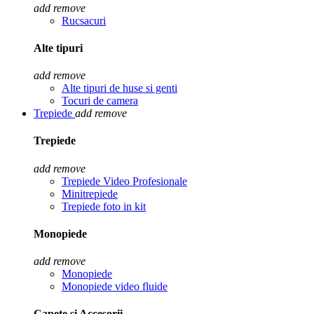
add
remove
Rucsacuri
Alte tipuri
add
remove
Alte tipuri de huse si genti
Tocuri de camera
Trepiede
add
remove
Trepiede
add
remove
Trepiede Video Profesionale
Minitrepiede
Trepiede foto in kit
Monopiede
add
remove
Monopiede
Monopiede video fluide
Capete si Accesorii