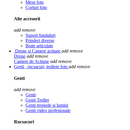
Mese foto
Corturi foto
Alte accesorii
add
remove
Suport fundaluri
Prinderi diverse
Brate articulate
Drone si Camere actiune
add
remove
Drone
add
remove
Camere de Actiune
add
remove
Genti , rucsacuri, trollere foto
add
remove
Genti
add
remove
Genti
Genti Troller
Genti trepiede si lumini
Genti video profesionale
Rucsacuri