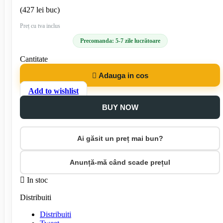
(427 lei buc)
Preț cu tva inclus
Precomanda: 5-7 zile lucrătoare
Cantitate

Adauga in cos
Add to wishlist
BUY NOW
Ai găsit un preț mai bun?
Anunță-mă când scade prețul

In stoc
Distribuiti
Distribuiti