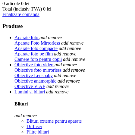
0 articole
0 lei
Total (inclusiv TVA)
0 lei
Finalizare comanda
Produse
Aparate foto
add
remove
Aparate Foto Mirrorless
add
remove
Aparate foto compacte
add
remove
Aparate foto pe film
add
remove
Camere foto pentru copii
add
remove
Obiective foto video
add
remove
Obiective foto mirrorless
add
remove
Obiective Lensbaby
add
remove
Obiective anamorphic
add
remove
Obiective V-AF
add
remove
Lumini si blituri
add
remove
Blituri
add
remove
Blituri externe pentru aparate
Diffuser
Filtre blituri