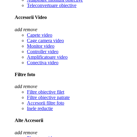
Teleconvertoare obiective
Accesorii Video
add
remove
Capete video
Cage camera video
Monitor video
Controller video
Amplificatoare video
Conectiva video
Filtre foto
add
remove
Filtre obiective filet
Filtre obiective patrate
Accesorii filtre foto
Inele reductie
Alte Accesorii
add
remove