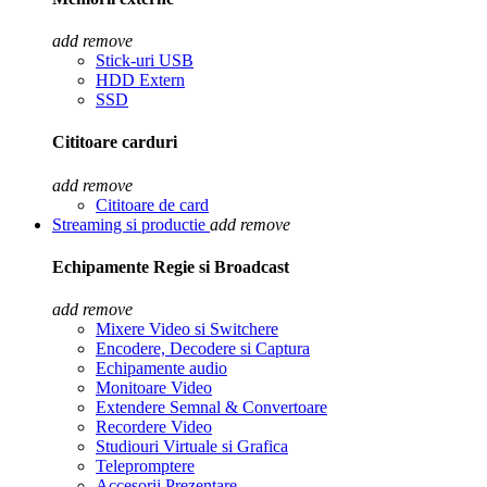
add
remove
Stick-uri USB
HDD Extern
SSD
Cititoare carduri
add
remove
Cititoare de card
Streaming si productie
add
remove
Echipamente Regie si Broadcast
add
remove
Mixere Video si Switchere
Encodere, Decodere si Captura
Echipamente audio
Monitoare Video
Extendere Semnal & Convertoare
Recordere Video
Studiouri Virtuale si Grafica
Telepromptere
Accesorii Prezentare