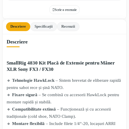
Scrie o recenzie
Descriere
Specificații
Recenzii
Descriere
SmallRig 4830 Kit Placă de Extensie pentru Mâner
XLR Sony FX3 / FX30
🔹
Tehnologie HawkLock
– Sistem brevetat de eliberare rapidă
pentru sabot rece și șină NATO.
🔹
Fixare sigură
– Se combină cu accesorii HawkLock pentru
montare rapidă și stabilă.
🔹
Compatibilitate extinsă
– Funcționează și cu accesorii
tradiționale (cold shoe, NATO Clamp).
🔹
Montare flexibilă
– Include filete 1/4“-20, locașuri ARRI