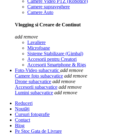
Camere Video PTZ (Robotice)
Camere supraveghere
Camere Auto
Vlogging si Creare de Continut
add
remove
Lavaliere
Microfoane
Sisteme Stabilizare (Gimbal)
Accesorii pentru Creatori
Accesorii Smartphone & Rigs
Foto-Video subacvatic
add
remove
Camere foto subacvatice
add
remove
Drone subacvatice
add
remove
Accesorii subacvatice
add
remove
Lumini subacvatice
add
remove
Reduceri
Noutăți
Cursuri fotografie
Contact
Blog
Pe Stoc Gata de Livrare