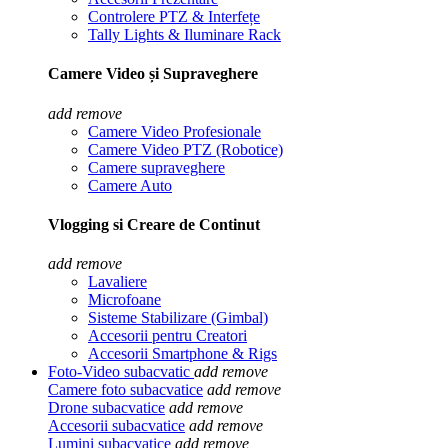
Controlere PTZ & Interfețe
Tally Lights & Iluminare Rack
Camere Video și Supraveghere
add
remove
Camere Video Profesionale
Camere Video PTZ (Robotice)
Camere supraveghere
Camere Auto
Vlogging si Creare de Continut
add
remove
Lavaliere
Microfoane
Sisteme Stabilizare (Gimbal)
Accesorii pentru Creatori
Accesorii Smartphone & Rigs
Foto-Video subacvatic
add
remove
Camere foto subacvatice
add
remove
Drone subacvatice
add
remove
Accesorii subacvatice
add
remove
Lumini subacvatice
add
remove