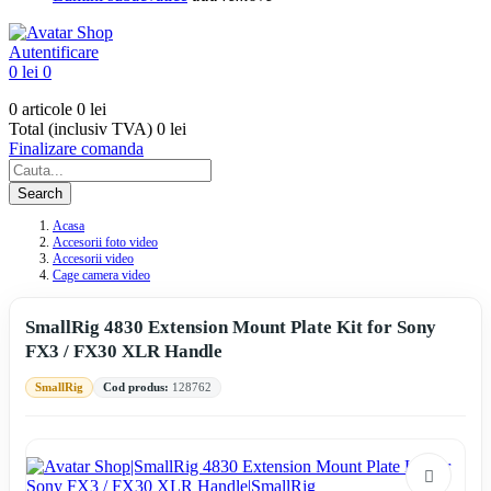
Autentificare
0 lei
0
0 articole
0 lei
Total (inclusiv TVA)
0 lei
Finalizare comanda
Search
Acasa
Accesorii foto video
Accesorii video
Cage camera video
SmallRig 4830 Extension Mount Plate Kit for Sony
FX3 / FX30 XLR Handle
SmallRig
Cod produs:
128762