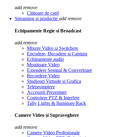
add
remove
Cititoare de card
Streaming si productie
add
remove
Echipamente Regie si Broadcast
add
remove
Mixere Video si Switchere
Encodere, Decodere si Captura
Echipamente audio
Monitoare Video
Extendere Semnal & Convertoare
Recordere Video
Studiouri Virtuale si Grafica
Telepromptere
Accesorii Prezentare
Controlere PTZ & Interfețe
Tally Lights & Iluminare Rack
Camere Video și Supraveghere
add
remove
Camere Video Profesionale