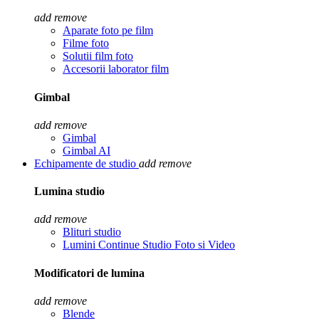
add
remove
Aparate foto pe film
Filme foto
Solutii film foto
Accesorii laborator film
Gimbal
add
remove
Gimbal
Gimbal AI
Echipamente de studio
add
remove
Lumina studio
add
remove
Blituri studio
Lumini Continue Studio Foto si Video
Modificatori de lumina
add
remove
Blende