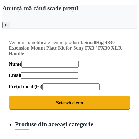
Anunță-mă când scade prețul
×
Vei primi o notificare pentru produsul:
SmallRig 4830
Extension Mount Plate Kit for Sony FX3 / FX30 XLR
Handle
.
Nume
Email
Prețul dorit (lei)
Setează alerta
Produse din aceeași categorie