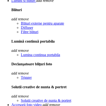
Lumini si blituri
add
remove
Blituri
add
remove
Blituri externe pentru aparate
Diffuser
Filtre blituri
Lumină continuă portabila
add
remove
Lumina continua portabila
Declanşatoare bliţuri foto
add
remove
Trigger
Solutii creative de nunta & portret
add
remove
Solutii creative de nunta & portret
Accesorii foto video
add
remove