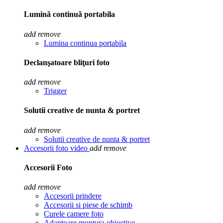
Lumină continuă portabila
add
remove
Lumina continua portabila
Declanşatoare bliţuri foto
add
remove
Trigger
Solutii creative de nunta & portret
add
remove
Solutii creative de nunta & portret
Accesorii foto video
add
remove
Accesorii Foto
add
remove
Accesorii prindere
Accesorii si piese de schimb
Curele camere foto
Adaptoare montura obiective