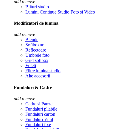
add
remove
Blituri studio
Lumini Continue Studio Foto si Video
Modificatori de lumina
add
remove
Blende
Softboxuri
Reflectoare
Umbrele foto
Grid softbox
Voleti
Filtre lumina studio
Alte accesorii
Fundaluri & Cadre
add
remove
Cadre si Panze
Fundaluri pliabile
Fundaluri carton
Fundaluri Vinil
Fundaluri fixe