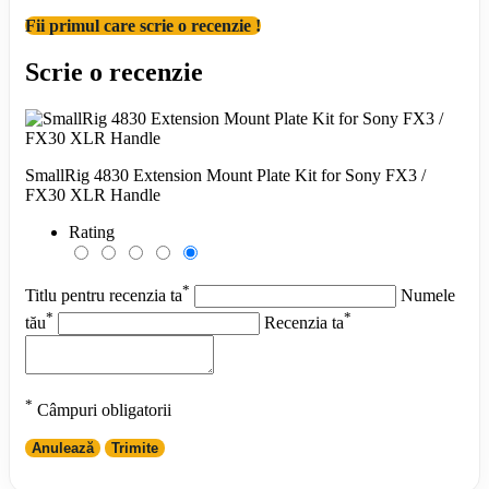
Fii primul care scrie o recenzie !
Scrie o recenzie
SmallRig 4830 Extension Mount Plate Kit for Sony FX3 /
FX30 XLR Handle
Rating
*
Titlu pentru recenzia ta
Numele
*
*
tău
Recenzia ta
*
Câmpuri obligatorii
Anulează
Trimite