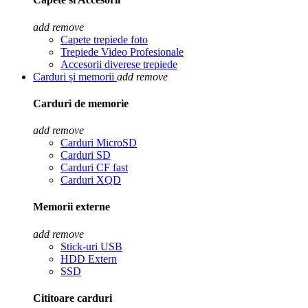
add
remove
Capete trepiede foto
Trepiede Video Profesionale
Accesorii diverese trepiede
Carduri și memorii
add
remove
Carduri de memorie
add
remove
Carduri MicroSD
Carduri SD
Carduri CF fast
Carduri XQD
Memorii externe
add
remove
Stick-uri USB
HDD Extern
SSD
Cititoare carduri