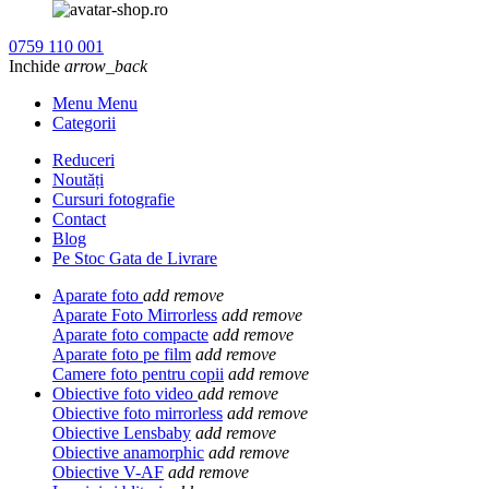
0759 110 001
Inchide
arrow_back
Menu Menu
Categorii
Reduceri
Noutăți
Cursuri fotografie
Contact
Blog
Pe Stoc Gata de Livrare
Aparate foto
add
remove
Aparate Foto Mirrorless
add
remove
Aparate foto compacte
add
remove
Aparate foto pe film
add
remove
Camere foto pentru copii
add
remove
Obiective foto video
add
remove
Obiective foto mirrorless
add
remove
Obiective Lensbaby
add
remove
Obiective anamorphic
add
remove
Obiective V-AF
add
remove