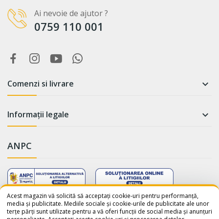
Ai nevoie de ajutor ?
0759 110 001
Comenzi si livrare

Informații legale

ANPC
WhatsApp
Suntem online!
Acest magazin vă solicită să acceptați cookie-uri pentru performanță,
media și publicitate. Mediile sociale și cookie-urile de publicitate ale unor
terțe părți sunt utilizate pentru a vă oferi funcții de social media și anunțuri
Salut! Cum te putem ajuta? Scrie-