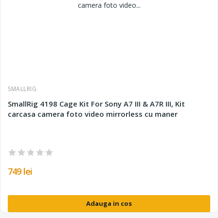
SMALLRIG
SmallRig 4198 Cage Kit For Sony A7 III & A7R III, Kit
carcasa camera foto video mirrorless cu maner
749 lei
Adauga in cos