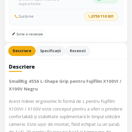
după achiziție
Sună-ne
0759 110 001
Scrie o recenzie
Descriere
Specificații
Recenzii
Descriere
SmallRig 4556 L-Shape Grip pentru Fujifilm X100VI /
X100V Negru
Acest mâner ergonomic în formă de L pentru Fujifilm
X100VI / X100V este conceput pentru a oferi o prindere
confortabilă și stabilitate suplimentară în timpul utilizării
camerei. Este ușor de montat, fiind echipat cu un șurub
de 1/4"-20 pentru fixarea pe bază și tampoane de