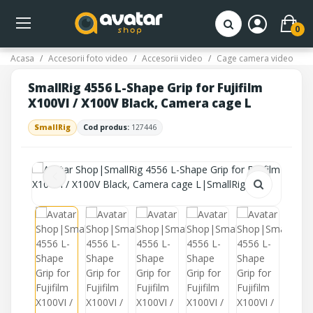
0
Acasa
Accesorii foto video
Accesorii video
Cage camera video
SmallRig 4556 L-Shape Grip for Fujifilm
X100VI / X100V Black, Camera cage L
SmallRig
Cod produs:
127446