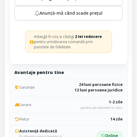
Anunță-mă când scade prețul
Adaugă în coș și câștigi
2 lei reducere
pentru următoarea comandă prin
punctele de fidelitate
Avantaje pentru tine
24 luni persoane fizice
Garanție
12 luni persoane juridice
1-2 zile
Livrare
pentru produsele în stoc
Retur
14 zile
Asistență dedicată
Online
Îți oferim suport înainte și