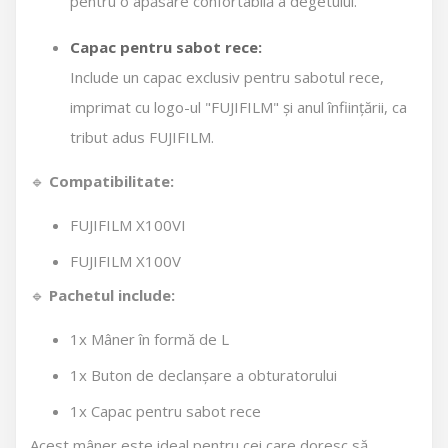
pentru o apăsare confortabilă a degetului.
Capac pentru sabot rece:
Include un capac exclusiv pentru sabotul rece,
imprimat cu logo-ul "FUJIFILM" și anul înființării, ca
tribut adus FUJIFILM.
🔹
Compatibilitate:
FUJIFILM X100VI
FUJIFILM X100V
🔹
Pachetul include:
1x Mâner în formă de L
1x Buton de declanșare a obturatorului
1x Capac pentru sabot rece
Acest mâner este ideal pentru cei care doresc să