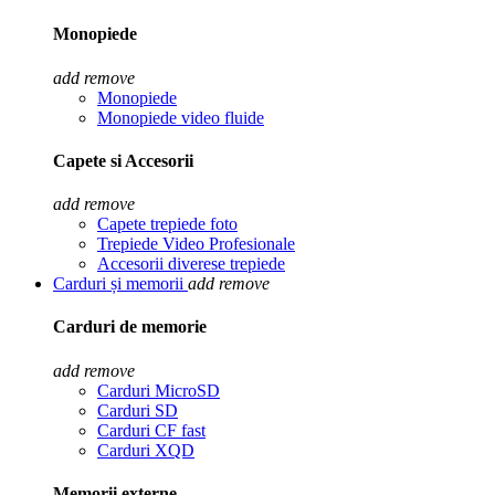
Monopiede
add
remove
Monopiede
Monopiede video fluide
Capete si Accesorii
add
remove
Capete trepiede foto
Trepiede Video Profesionale
Accesorii diverese trepiede
Carduri și memorii
add
remove
Carduri de memorie
add
remove
Carduri MicroSD
Carduri SD
Carduri CF fast
Carduri XQD
Memorii externe