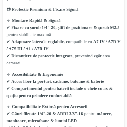
📷
Protecție Premium & Fixare Sigură
🔹
Montare Rapidă & Sigură
✔
Fixare cu șurub 1/4"-20, știft de poziționare & șurub M2.5
pentru stabilitate maximă
✔
Adaptoare laterale reglabile
, compatibile cu
A7 IV / A7R V
/ A7S III / A1 / A7R IV
✔
Distanțiere de protecție integrate
, prevenind zgârierea
camerei
🔹
Accesibilitate & Ergonomie
✔
Acces liber la porturi, cadrane, butoane & baterie
✔
Compartimentul pentru baterii include o cheie cu ax &
spațiu pentru prindere confortabilă
🔹
Compatibilitate Extinsă pentru Accesorii
✔
Găuri filetate 1/4"-20 & ARRI 3/8"-16
pentru
mânere,
monitoare, microfoane & lumini LED