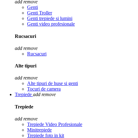
add
remove
Genti
Genti Troller
Genti trepiede si lumini
Genti video profesionale
Rucsacuri
add
remove
Rucsacuri
Alte tipuri
add
remove
Alte tipuri de huse si genti
Tocuri de camera
Trepiede
add
remove
Trepiede
add
remove
Trepiede Video Profesionale
Minitrepiede
Trepiede foto in kit