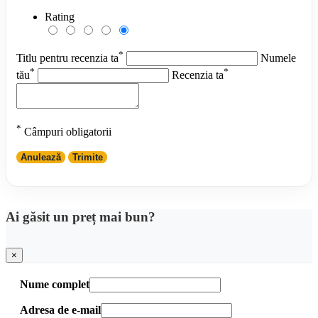
Rating
*
Titlu pentru recenzia ta
Numele
*
*
tău
Recenzia ta
*
Câmpuri obligatorii
Anulează
Trimite
Ai găsit un preț mai bun?
×
Nume complet
Adresa de e-mail