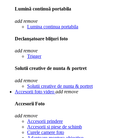
Lumină continuă portabila
add
remove
Lumina continua portabila
Declanşatoare bliţuri foto
add
remove
Trigger
Solutii creative de nunta & portret
add
remove
Solutii creative de nunta & portret
Accesorii foto video
add
remove
Accesorii Foto
add
remove
Accesorii prindere
Accesorii si piese de schimb
Curele camere foto
Adaptoare montura obiective