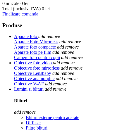
0 articole
0 lei
Total (inclusiv TVA)
0 lei
Finalizare comanda
Produse
Aparate foto
add
remove
Aparate Foto Mirrorless
add
remove
Aparate foto compacte
add
remove
Aparate foto pe film
add
remove
Camere foto pentru copii
add
remove
Obiective foto video
add
remove
Obiective foto mirrorless
add
remove
Obiective Lensbaby
add
remove
Obiective anamorphic
add
remove
Obiective V-AF
add
remove
Lumini si blituri
add
remove
Blituri
add
remove
Blituri externe pentru aparate
Diffuser
Filtre blituri