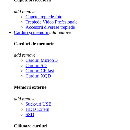
add
remove
Capete trepiede foto
Trepiede Video Profesionale
Accesorii diverese trepiede
Carduri și memorii
add
remove
Carduri de memorie
add
remove
Carduri MicroSD
Carduri SD
Carduri CF fast
Carduri XQD
Memorii externe
add
remove
Stick-uri USB
HDD Extern
SSD
Cititoare carduri