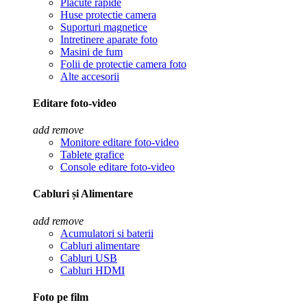
Placute rapide
Huse protectie camera
Suporturi magnetice
Intretinere aparate foto
Masini de fum
Folii de protectie camera foto
Alte accesorii
Editare foto-video
add
remove
Monitore editare foto-video
Tablete grafice
Console editare foto-video
Cabluri și Alimentare
add
remove
Acumulatori si baterii
Cabluri alimentare
Cabluri USB
Cabluri HDMI
Foto pe film