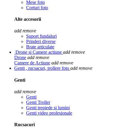
Mese foto
Corturi foto
Alte accesorii
add
remove
Suport fundaluri
Prinderi diverse
Brate articulate
Drone si Camere actiune
add
remove
Drone
add
remove
Camere de Actiune
add
remove
Genti , rucsacuri, trollere foto
add
remove
Genti
add
remove
Genti
Genti Troller
Genti trepiede si lumini
Genti video profesionale
Rucsacuri