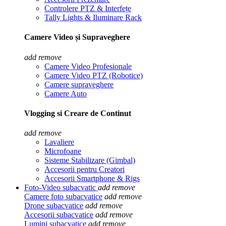
Controlere PTZ & Interfețe
Tally Lights & Iluminare Rack
Camere Video și Supraveghere
add
remove
Camere Video Profesionale
Camere Video PTZ (Robotice)
Camere supraveghere
Camere Auto
Vlogging si Creare de Continut
add
remove
Lavaliere
Microfoane
Sisteme Stabilizare (Gimbal)
Accesorii pentru Creatori
Accesorii Smartphone & Rigs
Foto-Video subacvatic
add
remove
Camere foto subacvatice
add
remove
Drone subacvatice
add
remove
Accesorii subacvatice
add
remove
Lumini subacvatice
add
remove