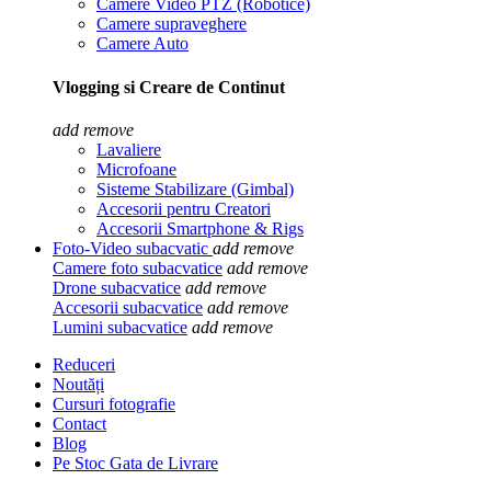
Camere Video PTZ (Robotice)
Camere supraveghere
Camere Auto
Vlogging si Creare de Continut
add
remove
Lavaliere
Microfoane
Sisteme Stabilizare (Gimbal)
Accesorii pentru Creatori
Accesorii Smartphone & Rigs
Foto-Video subacvatic
add
remove
Camere foto subacvatice
add
remove
Drone subacvatice
add
remove
Accesorii subacvatice
add
remove
Lumini subacvatice
add
remove
Reduceri
Noutăți
Cursuri fotografie
Contact
Blog
Pe Stoc Gata de Livrare