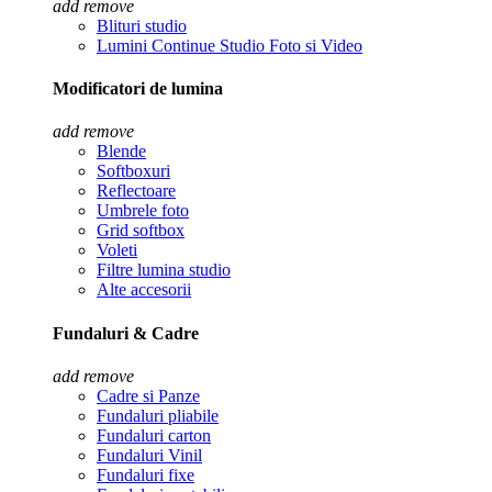
add
remove
Blituri studio
Lumini Continue Studio Foto si Video
Modificatori de lumina
add
remove
Blende
Softboxuri
Reflectoare
Umbrele foto
Grid softbox
Voleti
Filtre lumina studio
Alte accesorii
Fundaluri & Cadre
add
remove
Cadre si Panze
Fundaluri pliabile
Fundaluri carton
Fundaluri Vinil
Fundaluri fixe