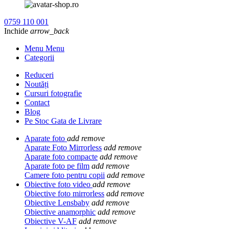
0759 110 001
Inchide
arrow_back
Menu Menu
Categorii
Reduceri
Noutăți
Cursuri fotografie
Contact
Blog
Pe Stoc Gata de Livrare
Aparate foto
add
remove
Aparate Foto Mirrorless
add
remove
Aparate foto compacte
add
remove
Aparate foto pe film
add
remove
Camere foto pentru copii
add
remove
Obiective foto video
add
remove
Obiective foto mirrorless
add
remove
Obiective Lensbaby
add
remove
Obiective anamorphic
add
remove
Obiective V-AF
add
remove