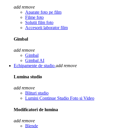
add
remove
Aparate foto pe film
Filme foto
Solutii film foto
Accesorii laborator film
Gimbal
add
remove
Gimbal
Gimbal AI
Echipamente de studio
add
remove
Lumina studio
add
remove
Blituri studio
Lumini Continue Studio Foto si Video
Modificatori de lumina
add
remove
Blende