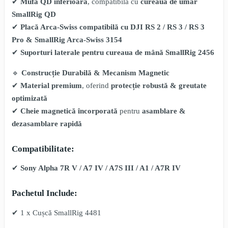
✔
Mufa QD inferioară
, compatibilă cu
cureaua de umăr
SmallRig QD
✔
Placă Arca-Swiss compatibilă cu DJI RS 2 / RS 3 / RS 3
Pro & SmallRig Arca-Swiss 3154
✔
Suporturi laterale pentru cureaua de mână SmallRig 2456
🔹
Construcție Durabilă & Mecanism Magnetic
✔
Material premium
, oferind
protecție robustă & greutate
optimizată
✔
Cheie magnetică încorporată
pentru
asamblare &
dezasamblare rapidă
Compatibilitate:
✔
Sony Alpha 7R V / A7 IV / A7S III / A1 / A7R IV
Pachetul Include:
✔ 1 x Cușcă SmallRig 4481