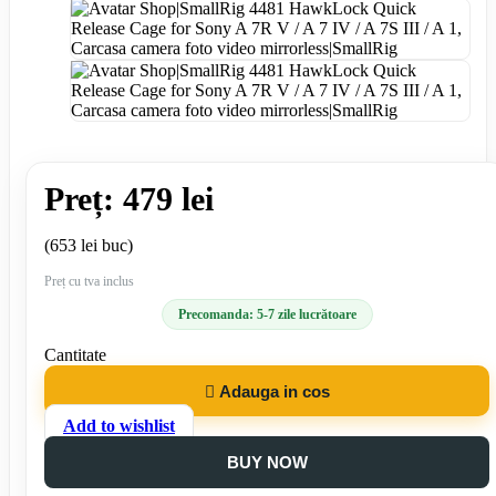
Preț: 479 lei
(653 lei buc)
Preț cu tva inclus
Precomanda: 5-7 zile lucrătoare
Cantitate

Adauga in cos
Add to wishlist
BUY NOW