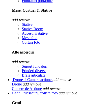
Fundaluri portabilie
Mese, Corturi & Stative
add
remove
Stative
Stative Boom
Accesorii stative
Mese foto
Corturi foto
Alte accesorii
add
remove
Suport fundaluri
Prinderi diverse
Brate articulate
Drone si Camere actiune
add
remove
Drone
add
remove
Camere de Actiune
add
remove
Genti , rucsacuri, trollere foto
add
remove
Genti