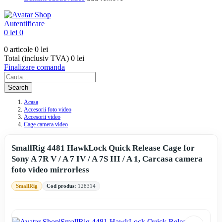
Autentificare
0 lei
0
0 articole
0 lei
Total (inclusiv TVA)
0 lei
Finalizare comanda
Search
Acasa
Accesorii foto video
Accesorii video
Cage camera video
SmallRig 4481 HawkLock Quick Release Cage for
Sony A 7R V / A 7 IV / A 7S III / A 1, Carcasa camera
foto video mirrorless
SmallRig
Cod produs:
128314