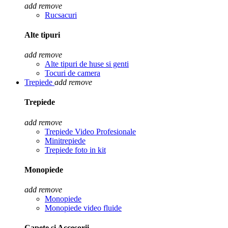
add
remove
Rucsacuri
Alte tipuri
add
remove
Alte tipuri de huse si genti
Tocuri de camera
Trepiede
add
remove
Trepiede
add
remove
Trepiede Video Profesionale
Minitrepiede
Trepiede foto in kit
Monopiede
add
remove
Monopiede
Monopiede video fluide
Capete si Accesorii