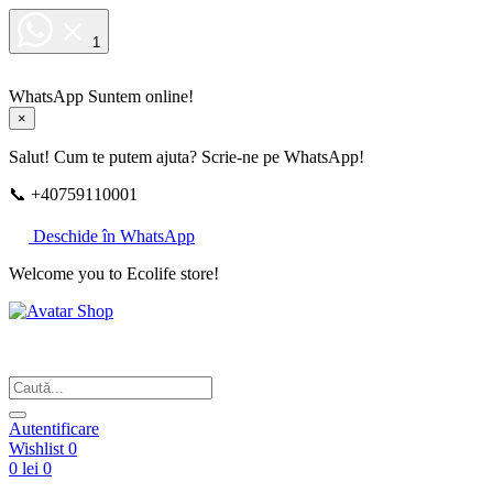
1
WhatsApp
Suntem online!
×
Salut! Cum te putem ajuta? Scrie-ne pe WhatsApp!
📞 +40759110001
Deschide în WhatsApp
Welcome you to Ecolife store!
Din respect pentru fotografie
Autentificare
Wishlist
0
0 lei
0