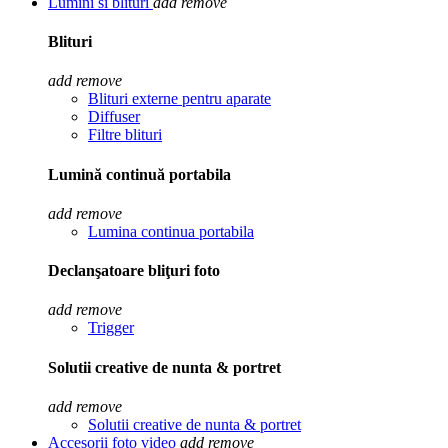
Lumini si blituri
add
remove
Blituri
add
remove
Blituri externe pentru aparate
Diffuser
Filtre blituri
Lumină continuă portabila
add
remove
Lumina continua portabila
Declanşatoare bliţuri foto
add
remove
Trigger
Solutii creative de nunta & portret
add
remove
Solutii creative de nunta & portret
Accesorii foto video
add
remove