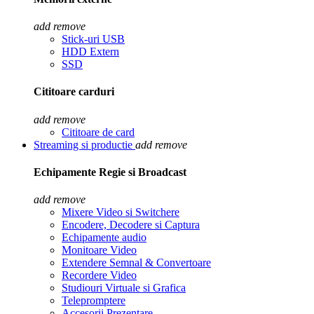
add
remove
Stick-uri USB
HDD Extern
SSD
Cititoare carduri
add
remove
Cititoare de card
Streaming si productie
add
remove
Echipamente Regie si Broadcast
add
remove
Mixere Video si Switchere
Encodere, Decodere si Captura
Echipamente audio
Monitoare Video
Extendere Semnal & Convertoare
Recordere Video
Studiouri Virtuale si Grafica
Telepromptere
Accesorii Prezentare