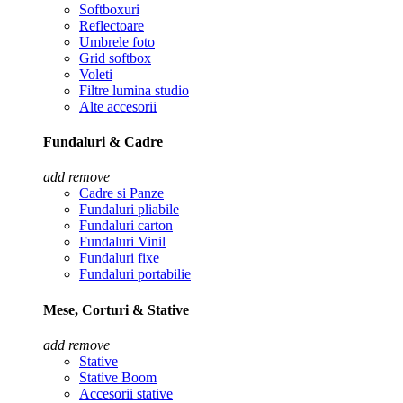
Softboxuri
Reflectoare
Umbrele foto
Grid softbox
Voleti
Filtre lumina studio
Alte accesorii
Fundaluri & Cadre
add
remove
Cadre si Panze
Fundaluri pliabile
Fundaluri carton
Fundaluri Vinil
Fundaluri fixe
Fundaluri portabilie
Mese, Corturi & Stative
add
remove
Stative
Stative Boom
Accesorii stative