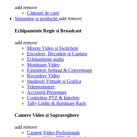
add
remove
Cititoare de card
Streaming si productie
add
remove
Echipamente Regie si Broadcast
add
remove
Mixere Video si Switchere
Encodere, Decodere si Captura
Echipamente audio
Monitoare Video
Extendere Semnal & Convertoare
Recordere Video
Studiouri Virtuale si Grafica
Telepromptere
Accesorii Prezentare
Controlere PTZ & Interfețe
Tally Lights & Iluminare Rack
Camere Video și Supraveghere
add
remove
Camere Video Profesionale