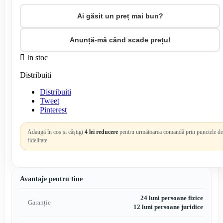
Ai găsit un preț mai bun?
Anunță-mă când scade prețul

In stoc
Distribuiti
Distribuiti
Tweet
Pinterest
Adaugă în coș și câștigi
4 lei reducere
pentru următoarea comandă prin punctele de
fidelitate
Avantaje pentru tine
24 luni persoane fizice
Garanție
12 luni persoane juridice