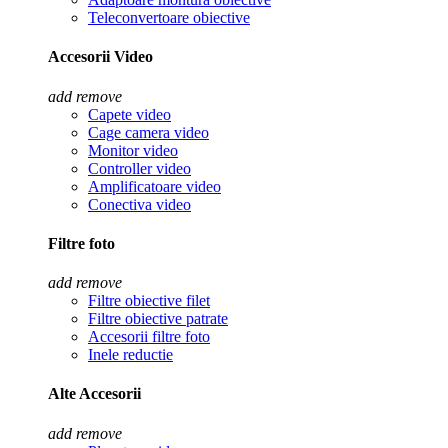
Teleconvertoare obiective
Accesorii Video
add
remove
Capete video
Cage camera video
Monitor video
Controller video
Amplificatoare video
Conectiva video
Filtre foto
add
remove
Filtre obiective filet
Filtre obiective patrate
Accesorii filtre foto
Inele reductie
Alte Accesorii
add
remove