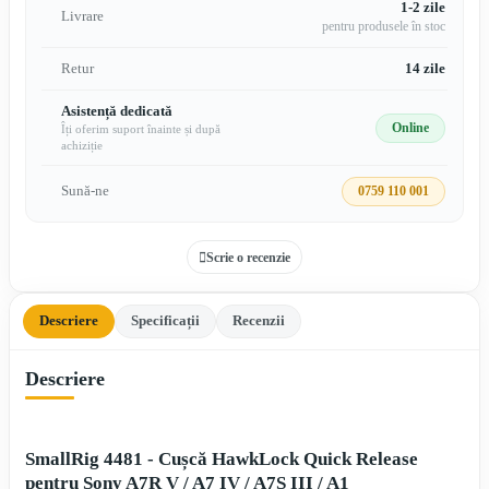
1-2 zile
Livrare
pentru produsele în stoc
Retur
14 zile
Asistență dedicată
Online
Îți oferim suport înainte și după
achiziție
Sună-ne
0759 110 001
Scrie o recenzie
Descriere
Specificații
Recenzii
Descriere
SmallRig 4481 - Cușcă HawkLock Quick Release
pentru Sony A7R V / A7 IV / A7S III / A1