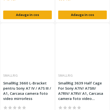
Adauga in cos
Adauga in cos
SMALLRIG
SMALLRIG
SmallRig 3660 L-Bracket
SmallRig 3639 Half Cage
pentru Sony A7 IV / A7S III /
For Sony A7IV/ A7SIII/
A1, Carcasa camera foto
A7RIV/ A7RV/ A1, Carcasa
video mirrorless
camera foto video
mirrorless