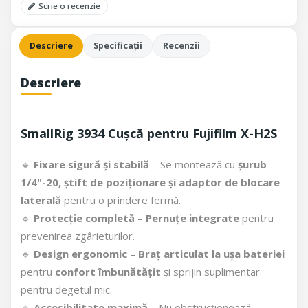
Scrie o recenzie
Descriere
Specificații
Recenzii
Descriere
SmallRig 3934 Cușcă pentru Fujifilm X-H2S
🔹
Fixare sigură și stabilă
– Se montează cu
șurub
1/4"-20, știft de poziționare și adaptor de blocare
laterală
pentru o prindere fermă.
🔹
Protecție completă
–
Pernuțe integrate
pentru
prevenirea zgârieturilor.
🔹
Design ergonomic
–
Braț articulat la ușa bateriei
pentru
confort îmbunătățit
și sprijin suplimentar
pentru degetul mic.
🔹
Accesibilitate maximă
– Nu obstrucționează