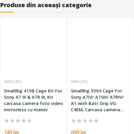
Produse din aceeași categorie
SMALLRIG
SMALLRIG
SmallRig 4198 Cage Kit For
SmallRig 3594 Cage For
Sony A7 III & A7R III, Kit
Sony A7IV/ A7SIII/ A7RIV/
carcasa camera foto video
A1 with Batt Grip VG-
mirrorless cu maner
C4EM, Carcasa camera
foto video mirrorless
749 lei
699 lei