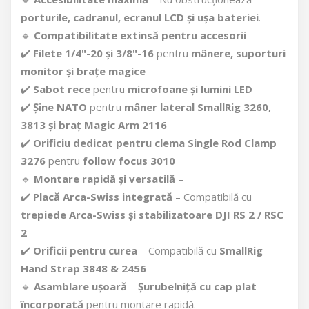
porturile, cadranul, ecranul LCD și ușa bateriei
.
🔹
Compatibilitate extinsă pentru accesorii
–
✔️
Filete 1/4"-20 și 3/8"-16
pentru
mânere, suporturi
monitor și brațe magice
✔️
Sabot rece
pentru
microfoane și lumini LED
✔️
Șine NATO
pentru
mâner lateral SmallRig 3260,
3813 și braț Magic Arm 2116
✔️
Orificiu dedicat pentru clema Single Rod Clamp
3276
pentru
follow focus 3010
🔹
Montare rapidă și versatilă
–
✔️
Placă Arca-Swiss integrată
– Compatibilă cu
trepiede Arca-Swiss și stabilizatoare DJI RS 2 / RSC
2
✔️
Orificii pentru curea
– Compatibilă cu
SmallRig
Hand Strap 3848 & 2456
🔹
Asamblare ușoară
–
Șurubelniță cu cap plat
încorporată
pentru montare rapidă.