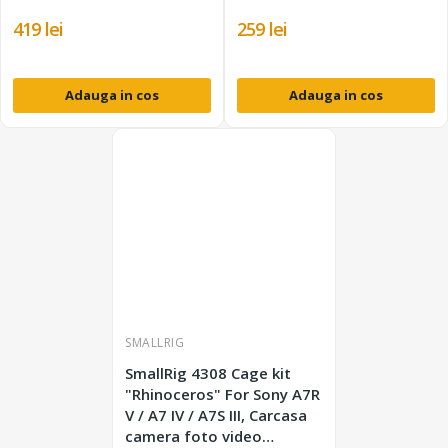
419 lei
259 lei
Adauga in cos
Adauga in cos
SMALLRIG
SmallRig 4308 Cage kit
"Rhinoceros" For Sony A7R
V / A7 IV / A7S III, Carcasa
camera foto video