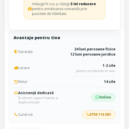
Adaugă în coș și câștigi
5 lei reducere
pentru următoarea comandă prin
punctele de fidelitate
Avantaje pentru tine
24 luni persoane fizice
Garanție
12 luni persoane juridice
1-2 zile
Livrare
pentru produsele în stoc
Retur
14 zile
Asistență dedicată
Online
Îți oferim suport înainte și
după achiziție
Sună-ne
0759 110 001