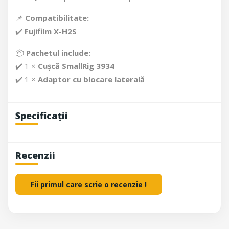
📌
Compatibilitate:
✔️
Fujifilm X-H2S
📦
Pachetul include:
✔️ 1 ×
Cușcă SmallRig 3934
✔️ 1 ×
Adaptor cu blocare laterală
Specificații
Recenzii
Fii primul care scrie o recenzie !