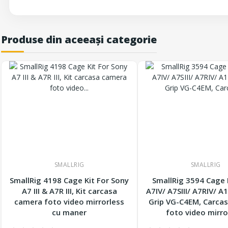
Produse din aceeași categorie
SMALLRIG
SMALLRIG
SmallRig 4198 Cage Kit For Sony
SmallRig 3594 Cage 
A7 III & A7R III, Kit carcasa
A7IV/ A7SIII/ A7RIV/ A
camera foto video mirrorless
Grip VG-C4EM, Carca
cu maner
foto video mirro