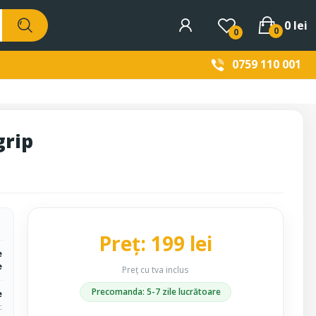
0 lei
0
0
0759 110 001
grip
Preț: 199 lei
e
e
Preț cu tva inclus
Precomanda: 5-7 zile lucrătoare
e
c