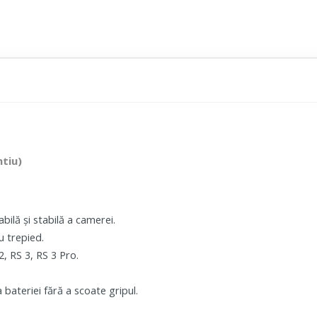
ntiu)
ilă și stabilă a camerei.
u trepied.
2, RS 3, RS 3 Pro.
bateriei fără a scoate gripul.