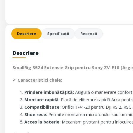
Descriere
Specificații
Recenzii
Descriere
SmallRig 3524 Extensie Grip pentru Sony ZV-E10 (Argi
✔
Caracteristici cheie:
Prindere îmbunătățită:
Asigură o manevrare confortab
Montare rapidă:
Placă de eliberare rapidă Arca pentr
Compatibilitate:
Orificii 1/4"-20 pentru DJI RS 2, RSC 
Shoe rece:
Permite montarea microfonului sau luminii.
Acces la baterie:
Mecanism pivotant pentru înlocuirea 