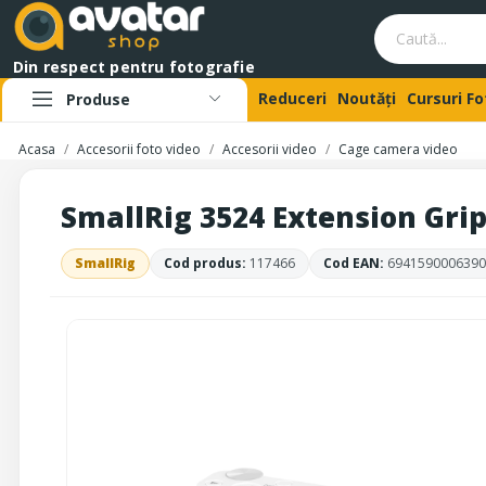
Din respect pentru fotografie
Reduceri
Noutăți
Cursuri F
Produse
Acasa
Accesorii foto video
Accesorii video
Cage camera video
SmallRig 3524 Extension Grip 
SmallRig
Cod produs:
117466
Cod EAN:
6941590006390