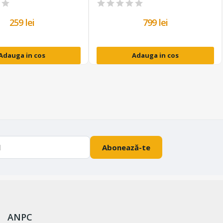
259 lei
799 lei
Adauga in cos
Adauga in cos
Abonează-te
ANPC