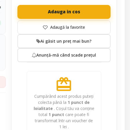
e
Adauga in cos
Ai găsit un preț mai bun?
Anunță-mă când scade prețul
redeem
Cumpărând acest produs puteți
colecta până la
1
punct de
loialitate
. Coșul tău va conține
total
1
punct
care poate fi
transformat într-un voucher de
1 lei
.