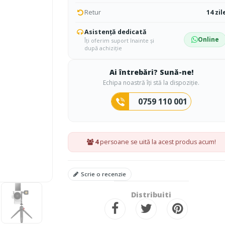
Retur
14 zil
Asistență dedicată
Online
Îți oferim suport înainte și
după achiziție
Ai întrebări? Sună-ne!
Echipa noastră îți stă la dispoziție.
0759 110 001
4
persoane se uită la acest produs acum!
Scrie o recenzie
Distribuiti