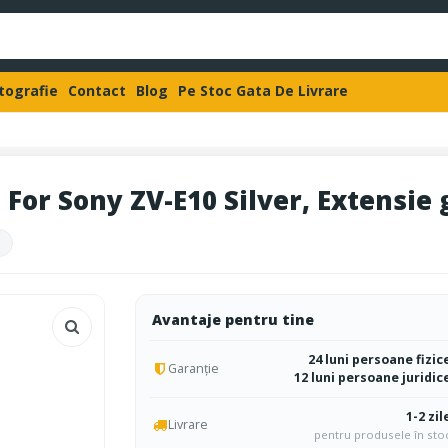
otografie
Contact
Blog
Pe Stoc Gata De Livrare
For Sony ZV-E10 Silver, Extensie 
Avantaje pentru tine
24 luni persoane fizic
Garanție
12 luni persoane juridic
1-2 zil
Livrare
pentru produsele în sto