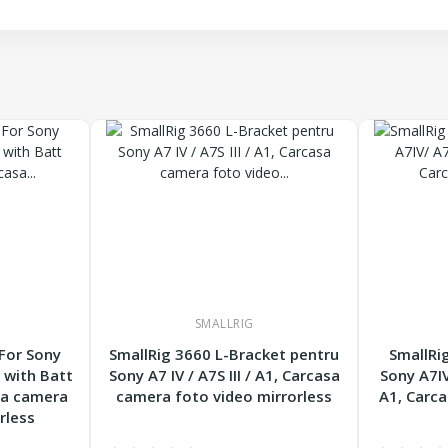
SMALLRIG
For Sony
SmallRig 3660 L-Bracket pentru
SmallRi
1 with Batt
Sony A7 IV / A7S III / A1, Carcasa
Sony A7IV
sa camera
camera foto video mirrorless
A1, Carc
rless