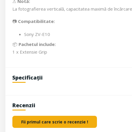
⚠
Notă:
La fotografierea verticală, capacitatea maximă de încărcare e
📷
Compatibilitate:
Sony ZV-E10
📦
Pachetul include:
1 x Extensie Grip
Specificații
Recenzii
Fii primul care scrie o recenzie !