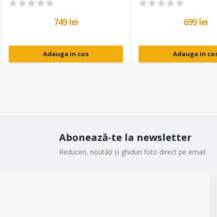
749 lei
699 lei
Adauga in cos
Adauga in co
Abonează-te la newsletter
Reduceri, noutăți și ghiduri foto direct pe email.