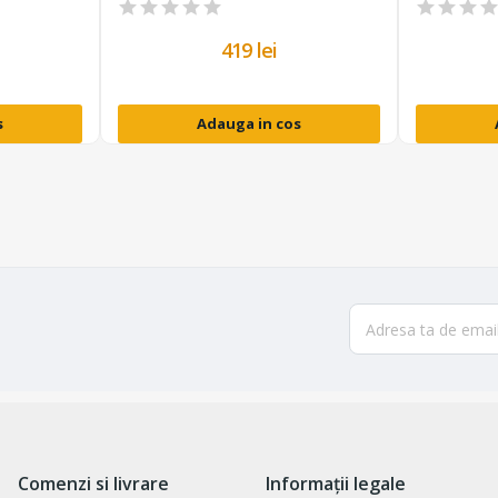
419 lei
s
Adauga in cos
Comenzi si livrare
Informații legale