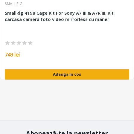
SMALLRIG
SmallRig 4198 Cage Kit For Sony A7 III & A7R III, Kit
carcasa camera foto video mirrorless cu maner
749 lei
Adauga in cos
Abonează-te la newsletter