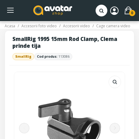
0
Acasa
Accesorii foto video
Accesorii video
Cage camera video
SmallRig 1995 15mm Rod Clamp, Clema
prinde tija
SmallRig
Cod produs:
113086