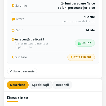
24 luni persoane fizice
Garanție
12 luni persoane juridice
1-2 zile
Livrare
pentru produsele în stoc
Retur
14 zile
Asistență dedicată
Online
Îți oferim suport înainte și
după achiziție
Sună-ne
0759 110 001
Scrie o recenzie
Descriere
Specificații
Recenzii
Descriere