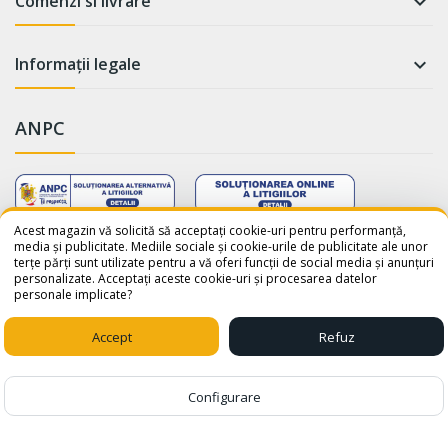
Comenzi si livrare

Informații legale

ANPC
WhatsApp
Suntem online!
Acest magazin vă solicită să acceptați cookie-uri pentru performanță,
media și publicitate. Mediile sociale și cookie-urile de publicitate ale unor
terțe părți sunt utilizate pentru a vă oferi funcții de social media și anunțuri
Salut! Cum te putem ajuta? Scrie-
personalizate. Acceptați aceste cookie-uri și procesarea datelor
ne pe WhatsApp!
personale implicate?
📞 +40759110001
© 2026 - avatar-shop.ro was crafted with ♥ by
Sico Media
Accept
Refuz
1
Configurare