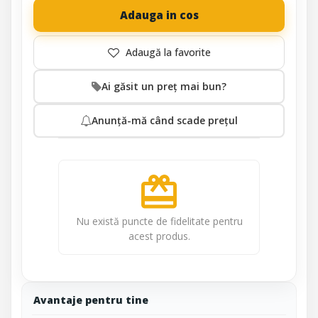
Adauga in cos
Ai găsit un preț mai bun?
Anunță-mă când scade prețul
redeem
Nu există puncte de fidelitate pentru
acest produs.
Avantaje pentru tine