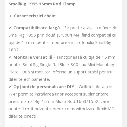
SmallRig 1995 15mm Rod Clamp
🔹
Caracteristici cheie:
✔
Compatibilitate largă
– Se poate atașa la mânerele
SmallRig 1955 prin două șuruburi M4, fiind compatibil cu
tija de 15 mm pentru montarea microfonului SmallRig
1802.
✔
Montare versatilă
– Funcționează cu tija de 15 mm
pentru SmallRig Single RailBlock 860 sau Mini Mounting
Plate 1906 și monitor, oferind un suport stabil pentru
diferite echipamente.
✔
Opțiuni de personalizare DIY
– Orificiul filetat de
1/4" permite instalarea unor accesorii suplimentare,
precum SmallRig 15mm Micro Rod 1653/1552, care
poate fi rotit orizontal pentru o monitorizare flexibilă în
diferite direcții.