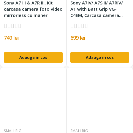
Sony A7 III & A7R III, Kit
Sony A7IV/ A7SIII/ A7RIV/
carcasa camera foto video
A1 with Batt Grip VG-
mirrorless cu maner
C4EM, Carcasa camera
foto video mirrorless
749 lei
699 lei
Adauga in cos
Adauga in cos
SMALLRIG
SMALLRIG