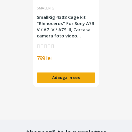
SMALLRIG
SmallRig 4308 Cage kit
"Rhinoceros" For Sony A7R
V / A7 IV / A7S III, Carcasa
camera foto video
mirrorless
799 lei
Adauga in cos