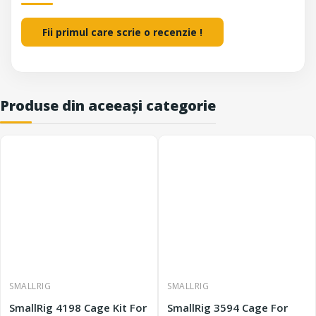
Fii primul care scrie o recenzie !
Produse din aceeași categorie
SMALLRIG
SMALLRIG
SmallRig 4198 Cage Kit For
SmallRig 3594 Cage For