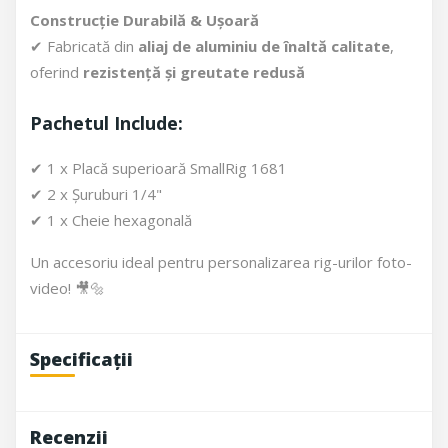
Construcție Durabilă & Ușoară
✔ Fabricată din
aliaj de aluminiu de înaltă calitate
,
oferind
rezistență și greutate redusă
Pachetul Include:
✔ 1 x Placă superioară SmallRig 1681
✔ 2 x Șuruburi 1/4"
✔ 1 x Cheie hexagonală
Un accesoriu ideal pentru personalizarea rig-urilor foto-
video! 🎥🔩
Specificații
Recenzii