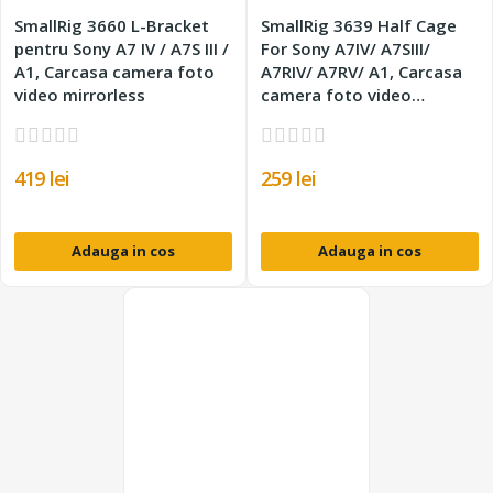
SmallRig 3660 L-Bracket
SmallRig 3639 Half Cage
pentru Sony A7 IV / A7S III /
For Sony A7IV/ A7SIII/
A1, Carcasa camera foto
A7RIV/ A7RV/ A1, Carcasa
video mirrorless
camera foto video
mirrorless
419 lei
259 lei
Adauga in cos
Adauga in cos