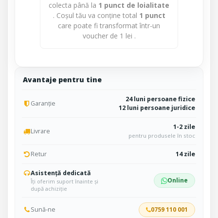
colecta până la
1
punct de loialitate
. Coșul tău va conține total
1
punct
care poate fi transformat într-un
voucher de
1 lei
.
Avantaje pentru tine
24 luni persoane fizice
Garanție
12 luni persoane juridice
1-2 zile
Livrare
pentru produsele în stoc
Retur
14 zile
Asistență dedicată
Online
Îți oferim suport înainte și
după achiziție
Sună-ne
0759 110 001