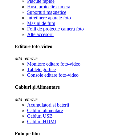
Placute rapide
Huse protectie camera
Suporturi magnetice
Intretinere aparate foto
Masini de fum
Folii de protectie camera foto
Alte accesorii
Editare foto-video
add
remove
Monitore editare foto-video
Tablete grafice
Console editare foto-video
Cabluri și Alimentare
add
remove
Acumulatori si baterii
Cabluri alimentare
Cabluri USB
Cabluri HDMI
Foto pe film