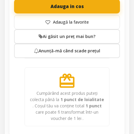
Adauga in cos
Ai găsit un preț mai bun?
Anunță-mă când scade prețul
redeem
Cumpărând acest produs puteți
colecta până la
1
punct de loialitate
. Coșul tău va conține total
1
punct
care poate fi transformat într-un
voucher de
1 lei
.