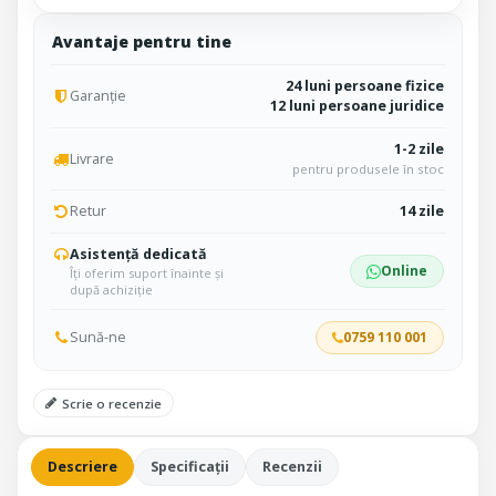
Avantaje pentru tine
24 luni persoane fizice
Garanție
12 luni persoane juridice
1-2 zile
Livrare
pentru produsele în stoc
Retur
14 zile
Asistență dedicată
Online
Îți oferim suport înainte și
după achiziție
Sună-ne
0759 110 001
Scrie o recenzie
Descriere
Specificații
Recenzii