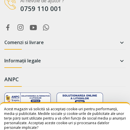
Ai nevoie de ajutor ?
0759 110 001
Comenzi si livrare

Informații legale

ANPC
WhatsApp
Suntem online!
Acest magazin vă solicită să acceptați cookie-uri pentru performanță,
media și publicitate. Mediile sociale și cookie-urile de publicitate ale unor
terțe părți sunt utilizate pentru a vă oferi funcții de social media și anunțuri
Salut! Cum te putem ajuta? Scrie-
personalizate. Acceptați aceste cookie-uri și procesarea datelor
ne pe WhatsApp!
personale implicate?