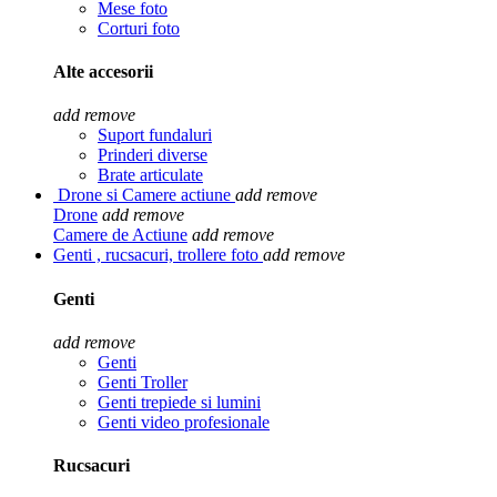
Mese foto
Corturi foto
Alte accesorii
add
remove
Suport fundaluri
Prinderi diverse
Brate articulate
Drone si Camere actiune
add
remove
Drone
add
remove
Camere de Actiune
add
remove
Genti , rucsacuri, trollere foto
add
remove
Genti
add
remove
Genti
Genti Troller
Genti trepiede si lumini
Genti video profesionale
Rucsacuri