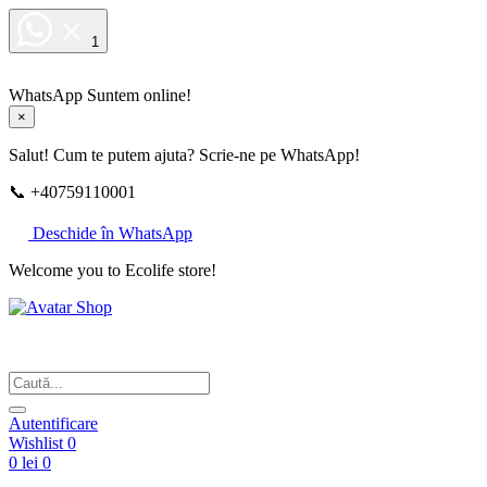
1
WhatsApp
Suntem online!
×
Salut! Cum te putem ajuta? Scrie-ne pe WhatsApp!
📞 +40759110001
Deschide în WhatsApp
Welcome you to Ecolife store!
Din respect pentru fotografie
Autentificare
Wishlist
0
0 lei
0