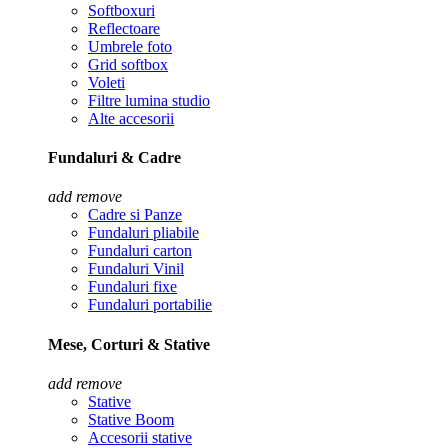
Softboxuri
Reflectoare
Umbrele foto
Grid softbox
Voleti
Filtre lumina studio
Alte accesorii
Fundaluri & Cadre
add
remove
Cadre si Panze
Fundaluri pliabile
Fundaluri carton
Fundaluri Vinil
Fundaluri fixe
Fundaluri portabilie
Mese, Corturi & Stative
add
remove
Stative
Stative Boom
Accesorii stative