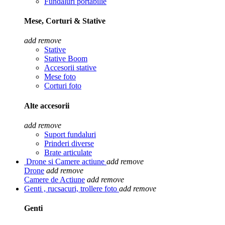
Fundaluri portabilie
Mese, Corturi & Stative
add
remove
Stative
Stative Boom
Accesorii stative
Mese foto
Corturi foto
Alte accesorii
add
remove
Suport fundaluri
Prinderi diverse
Brate articulate
Drone si Camere actiune
add
remove
Drone
add
remove
Camere de Actiune
add
remove
Genti , rucsacuri, trollere foto
add
remove
Genti