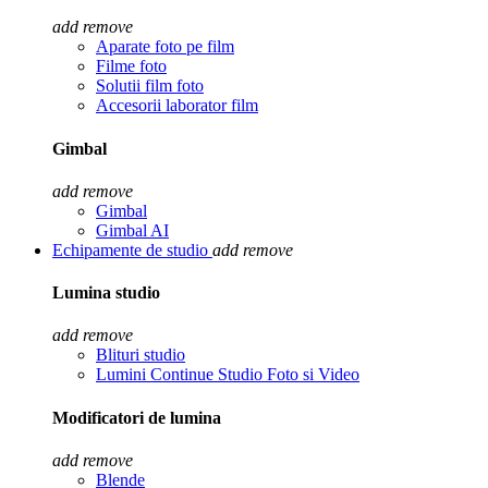
add
remove
Aparate foto pe film
Filme foto
Solutii film foto
Accesorii laborator film
Gimbal
add
remove
Gimbal
Gimbal AI
Echipamente de studio
add
remove
Lumina studio
add
remove
Blituri studio
Lumini Continue Studio Foto si Video
Modificatori de lumina
add
remove
Blende