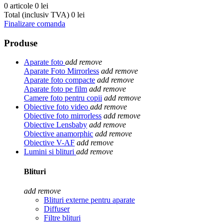
0 articole
0 lei
Total (inclusiv TVA)
0 lei
Finalizare comanda
Produse
Aparate foto
add
remove
Aparate Foto Mirrorless
add
remove
Aparate foto compacte
add
remove
Aparate foto pe film
add
remove
Camere foto pentru copii
add
remove
Obiective foto video
add
remove
Obiective foto mirrorless
add
remove
Obiective Lensbaby
add
remove
Obiective anamorphic
add
remove
Obiective V-AF
add
remove
Lumini si blituri
add
remove
Blituri
add
remove
Blituri externe pentru aparate
Diffuser
Filtre blituri