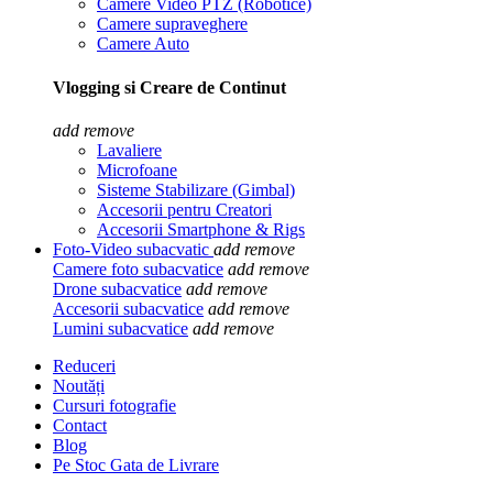
Camere Video PTZ (Robotice)
Camere supraveghere
Camere Auto
Vlogging si Creare de Continut
add
remove
Lavaliere
Microfoane
Sisteme Stabilizare (Gimbal)
Accesorii pentru Creatori
Accesorii Smartphone & Rigs
Foto-Video subacvatic
add
remove
Camere foto subacvatice
add
remove
Drone subacvatice
add
remove
Accesorii subacvatice
add
remove
Lumini subacvatice
add
remove
Reduceri
Noutăți
Cursuri fotografie
Contact
Blog
Pe Stoc Gata de Livrare