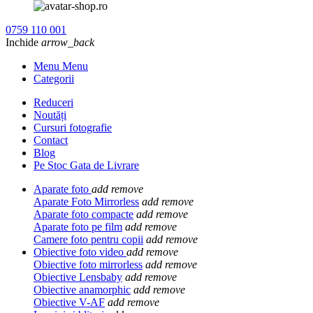
0759 110 001
Inchide
arrow_back
Menu Menu
Categorii
Reduceri
Noutăți
Cursuri fotografie
Contact
Blog
Pe Stoc Gata de Livrare
Aparate foto
add
remove
Aparate Foto Mirrorless
add
remove
Aparate foto compacte
add
remove
Aparate foto pe film
add
remove
Camere foto pentru copii
add
remove
Obiective foto video
add
remove
Obiective foto mirrorless
add
remove
Obiective Lensbaby
add
remove
Obiective anamorphic
add
remove
Obiective V-AF
add
remove