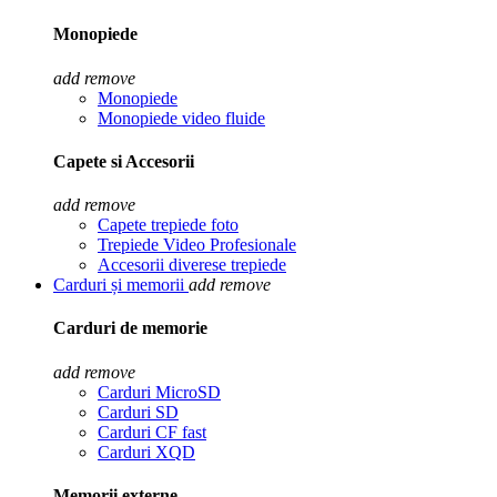
Monopiede
add
remove
Monopiede
Monopiede video fluide
Capete si Accesorii
add
remove
Capete trepiede foto
Trepiede Video Profesionale
Accesorii diverese trepiede
Carduri și memorii
add
remove
Carduri de memorie
add
remove
Carduri MicroSD
Carduri SD
Carduri CF fast
Carduri XQD
Memorii externe