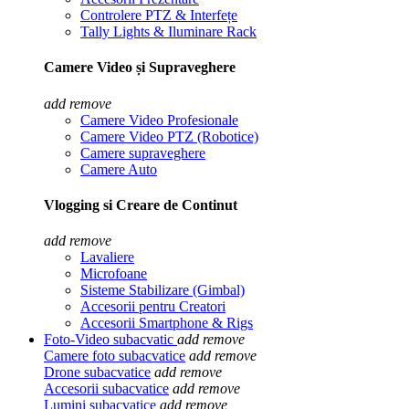
Controlere PTZ & Interfețe
Tally Lights & Iluminare Rack
Camere Video și Supraveghere
add
remove
Camere Video Profesionale
Camere Video PTZ (Robotice)
Camere supraveghere
Camere Auto
Vlogging si Creare de Continut
add
remove
Lavaliere
Microfoane
Sisteme Stabilizare (Gimbal)
Accesorii pentru Creatori
Accesorii Smartphone & Rigs
Foto-Video subacvatic
add
remove
Camere foto subacvatice
add
remove
Drone subacvatice
add
remove
Accesorii subacvatice
add
remove
Lumini subacvatice
add
remove