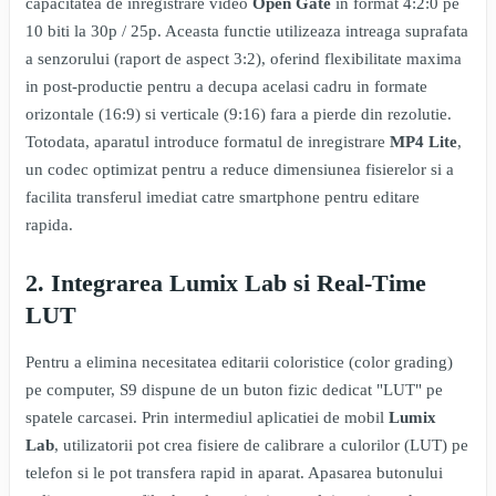
capacitatea de inregistrare video
Open Gate
in format 4:2:0 pe
10 biti la 30p / 25p. Aceasta functie utilizeaza intreaga suprafata
a senzorului (raport de aspect 3:2), oferind flexibilitate maxima
in post-productie pentru a decupa acelasi cadru in formate
orizontale (16:9) si verticale (9:16) fara a pierde din rezolutie.
Totodata, aparatul introduce formatul de inregistrare
MP4 Lite
,
un codec optimizat pentru a reduce dimensiunea fisierelor si a
facilita transferul imediat catre smartphone pentru editare
rapida.
2. Integrarea Lumix Lab si Real-Time
LUT
Pentru a elimina necesitatea editarii coloristice (color grading)
pe computer, S9 dispune de un buton fizic dedicat "LUT" pe
spatele carcasei. Prin intermediul aplicatiei de mobil
Lumix
Lab
, utilizatorii pot crea fisiere de calibrare a culorilor (LUT) pe
telefon si le pot transfera rapid in aparat. Apasarea butonului