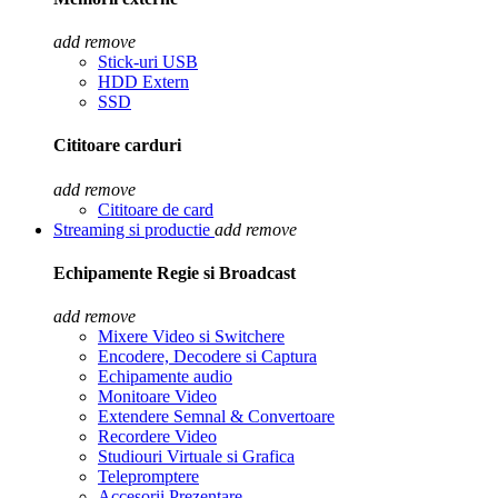
add
remove
Stick-uri USB
HDD Extern
SSD
Cititoare carduri
add
remove
Cititoare de card
Streaming si productie
add
remove
Echipamente Regie si Broadcast
add
remove
Mixere Video si Switchere
Encodere, Decodere si Captura
Echipamente audio
Monitoare Video
Extendere Semnal & Convertoare
Recordere Video
Studiouri Virtuale si Grafica
Telepromptere
Accesorii Prezentare