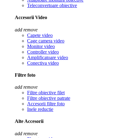
Teleconvertoare obiective
Accesorii Video
add
remove
Capete video
Cage camera video
Monitor video
Controller video
Amplificatoare video
Conectiva video
Filtre foto
add
remove
Filtre obiective filet
Filtre obiective patrate
Accesorii filtre foto
Inele reductie
Alte Accesorii
add
remove