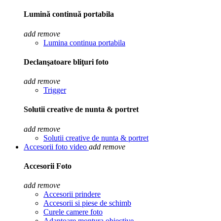
Lumină continuă portabila
add
remove
Lumina continua portabila
Declanşatoare bliţuri foto
add
remove
Trigger
Solutii creative de nunta & portret
add
remove
Solutii creative de nunta & portret
Accesorii foto video
add
remove
Accesorii Foto
add
remove
Accesorii prindere
Accesorii si piese de schimb
Curele camere foto
Adaptoare montura obiective