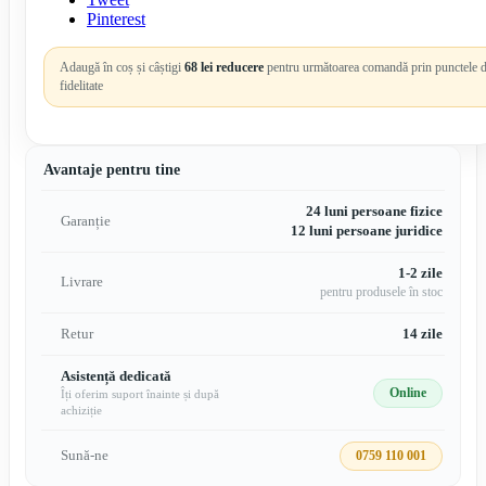
Pinterest
Adaugă în coș și câștigi
68 lei reducere
pentru următoarea comandă prin punctele 
fidelitate
Avantaje pentru tine
24 luni persoane fizice
Garanție
12 luni persoane juridice
1-2 zile
Livrare
pentru produsele în stoc
Retur
14 zile
Asistență dedicată
Online
Îți oferim suport înainte și după
achiziție
Sună-ne
0759 110 001