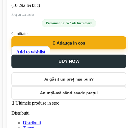
(10.292 lei buc)
Preț cu tva inclus
Precomanda: 5-7 zile lucrătoare
Cantitate

Adauga in cos
Add to wishlist
BUY NOW
Ai găsit un preț mai bun?
Anunță-mă când scade prețul

Ultimele produse in stoc
Distribuiti
Distribuiti
Tweet