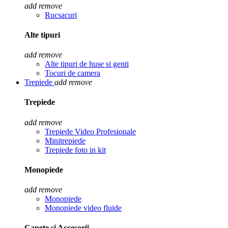
add
remove
Rucsacuri
Alte tipuri
add
remove
Alte tipuri de huse si genti
Tocuri de camera
Trepiede
add
remove
Trepiede
add
remove
Trepiede Video Profesionale
Minitrepiede
Trepiede foto in kit
Monopiede
add
remove
Monopiede
Monopiede video fluide
Capete si Accesorii