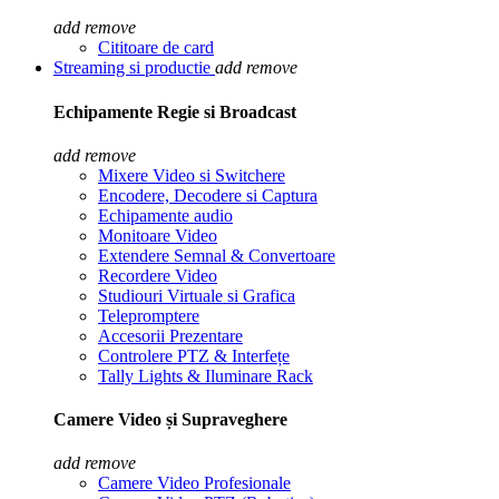
add
remove
Cititoare de card
Streaming si productie
add
remove
Echipamente Regie si Broadcast
add
remove
Mixere Video si Switchere
Encodere, Decodere si Captura
Echipamente audio
Monitoare Video
Extendere Semnal & Convertoare
Recordere Video
Studiouri Virtuale si Grafica
Telepromptere
Accesorii Prezentare
Controlere PTZ & Interfețe
Tally Lights & Iluminare Rack
Camere Video și Supraveghere
add
remove
Camere Video Profesionale