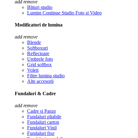
add
remove
Blituri studio
Lumini Continue Studio Foto si Video
Modificatori de lumina
add
remove
Blende
Softboxuri
Reflectoare
Umbrele foto
Grid softbox
Voleti
Filtre lumina studio
Alte accesorii
Fundaluri & Cadre
add
remove
Cadre si Panze
Fundaluri pliabile
Fundaluri carton
Fundaluri Vinil
Fundaluri fixe