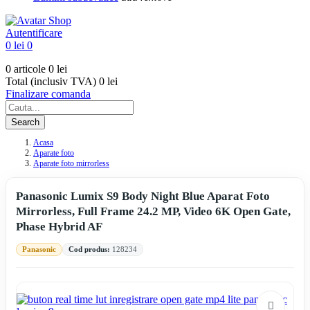
Autentificare
0 lei
0
0 articole
0 lei
Total (inclusiv TVA)
0 lei
Finalizare comanda
Search
Acasa
Aparate foto
Aparate foto mirrorless
Panasonic Lumix S9 Body Night Blue Aparat Foto
Mirrorless, Full Frame 24.2 MP, Video 6K Open Gate,
Phase Hybrid AF
Panasonic
Cod produs:
128234