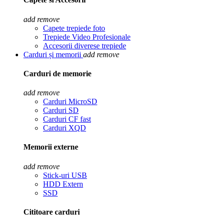
add
remove
Capete trepiede foto
Trepiede Video Profesionale
Accesorii diverese trepiede
Carduri și memorii
add
remove
Carduri de memorie
add
remove
Carduri MicroSD
Carduri SD
Carduri CF fast
Carduri XQD
Memorii externe
add
remove
Stick-uri USB
HDD Extern
SSD
Cititoare carduri