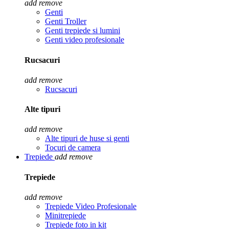
add
remove
Genti
Genti Troller
Genti trepiede si lumini
Genti video profesionale
Rucsacuri
add
remove
Rucsacuri
Alte tipuri
add
remove
Alte tipuri de huse si genti
Tocuri de camera
Trepiede
add
remove
Trepiede
add
remove
Trepiede Video Profesionale
Minitrepiede
Trepiede foto in kit