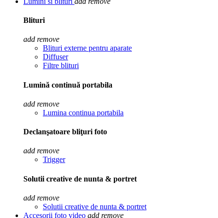
Lumini si blituri
add
remove
Blituri
add
remove
Blituri externe pentru aparate
Diffuser
Filtre blituri
Lumină continuă portabila
add
remove
Lumina continua portabila
Declanşatoare bliţuri foto
add
remove
Trigger
Solutii creative de nunta & portret
add
remove
Solutii creative de nunta & portret
Accesorii foto video
add
remove