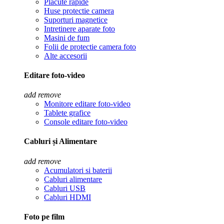
Placute rapide
Huse protectie camera
Suporturi magnetice
Intretinere aparate foto
Masini de fum
Folii de protectie camera foto
Alte accesorii
Editare foto-video
add
remove
Monitore editare foto-video
Tablete grafice
Console editare foto-video
Cabluri și Alimentare
add
remove
Acumulatori si baterii
Cabluri alimentare
Cabluri USB
Cabluri HDMI
Foto pe film