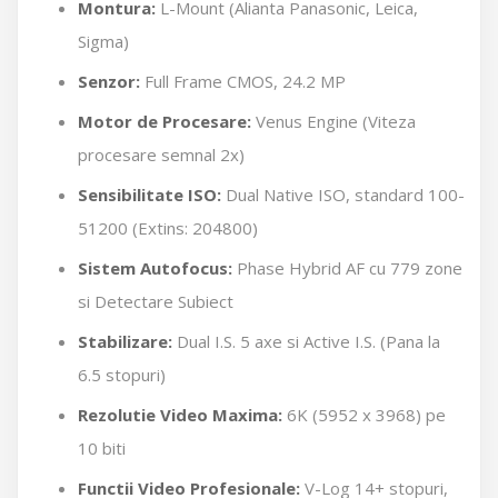
Montura:
L-Mount (Alianta Panasonic, Leica,
Sigma)
Senzor:
Full Frame CMOS, 24.2 MP
Motor de Procesare:
Venus Engine (Viteza
procesare semnal 2x)
Sensibilitate ISO:
Dual Native ISO, standard 100-
51200 (Extins: 204800)
Sistem Autofocus:
Phase Hybrid AF cu 779 zone
si Detectare Subiect
Stabilizare:
Dual I.S. 5 axe si Active I.S. (Pana la
6.5 stopuri)
Rezolutie Video Maxima:
6K (5952 x 3968) pe
10 biti
Functii Video Profesionale:
V-Log 14+ stopuri,