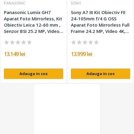
PANASONIC
SONY
Panasonic Lumix GH7
Sony A7 III Kit Obiectiv FE
Aparat Foto Mirrorless, Kit
24-105mm f/4 G OSS
Obiectiv Leica 12-60 mm ,
Aparat Foto Mirrorless Full
Senzor BSI 25.2 MP, Video
Frame 24.2 MP, Video 4K,
5.7K ProRes RAW, PDAF
IBIS, Garantie 3 Ani
13.149 lei
13.999 lei
Adauga in cos
Adauga in cos