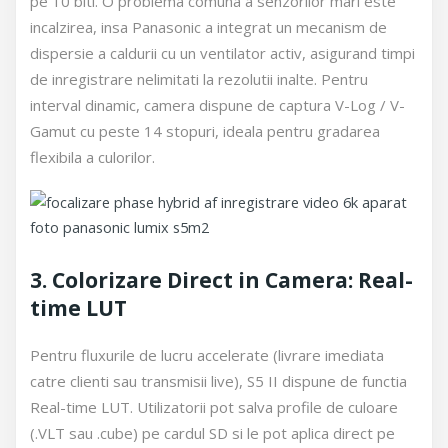
pe 10 biti. O problema comuna a senzorilor mari este
incalzirea, insa Panasonic a integrat un mecanism de
dispersie a caldurii cu un ventilator activ, asigurand timpi
de inregistrare nelimitati la rezolutii inalte. Pentru
interval dinamic, camera dispune de captura V-Log / V-
Gamut cu peste 14 stopuri, ideala pentru gradarea
flexibila a culorilor.
3. Colorizare Direct in Camera: Real-
time LUT
Pentru fluxurile de lucru accelerate (livrare imediata
catre clienti sau transmisii live), S5 II dispune de functia
Real-time LUT. Utilizatorii pot salva profile de culoare
(.VLT sau .cube) pe cardul SD si le pot aplica direct pe