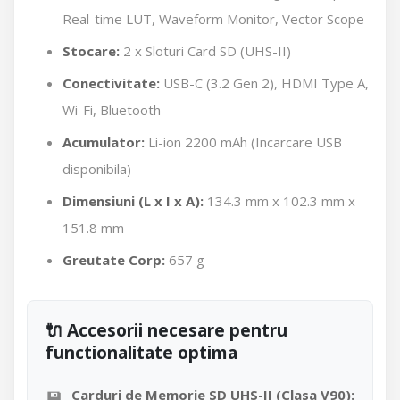
Real-time LUT, Waveform Monitor, Vector Scope
Stocare:
2 x Sloturi Card SD (UHS-II)
Conectivitate:
USB-C (3.2 Gen 2), HDMI Type A,
Wi-Fi, Bluetooth
Acumulator:
Li-ion 2200 mAh (Incarcare USB
disponibila)
Dimensiuni (L x I x A):
134.3 mm x 102.3 mm x
151.8 mm
Greutate Corp:
657 g
🔌 Accesorii necesare pentru
functionalitate optima
💾
Carduri de Memorie SD UHS-II (Clasa V90):