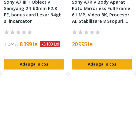
Sony A7 III + Obiectiv
Sony A7R V Body Aparat
Samyang 24-60mm F2.8
Foto Mirrorless Full Frame
FE, bonus card Lexar 64gb
61 MP, Video 8K, Procesor
si incarcator
AI, Stabilizare 8 Stopuri,
Ecran 4 Axe, Negru
8.399 lei
20.995 lei
-3.100 Lei
11.499 lei
Adauga in cos
Adauga in cos