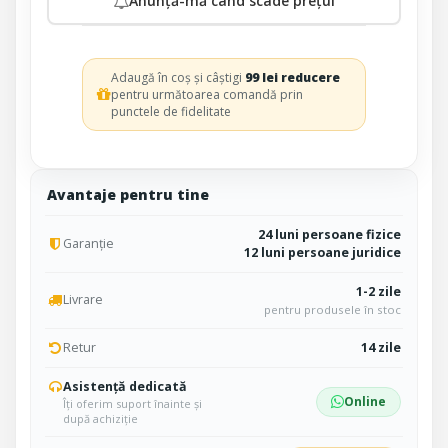
Anunță-mă când scade prețul
Adaugă în coș și câștigi
99 lei reducere
pentru următoarea comandă prin
punctele de fidelitate
Avantaje pentru tine
24 luni persoane fizice
Garanție
12 luni persoane juridice
1-2 zile
Livrare
pentru produsele în stoc
Retur
14 zile
Asistență dedicată
Online
Îți oferim suport înainte și
după achiziție