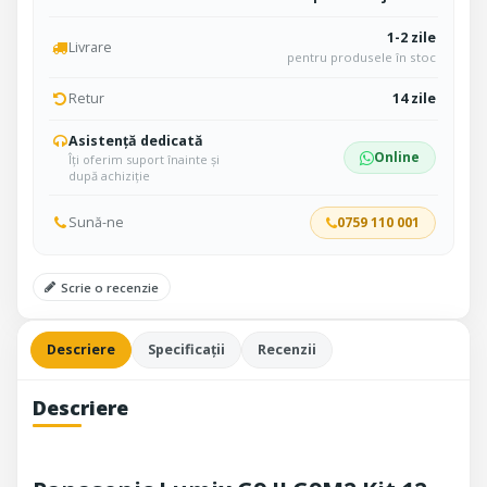
1-2 zile
Livrare
pentru produsele în stoc
Retur
14 zile
Asistență dedicată
Online
Îți oferim suport înainte și
după achiziție
Sună-ne
0759 110 001
Scrie o recenzie
Descriere
Specificații
Recenzii
Descriere