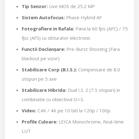
Tip Senzor:
Live MOS de 25.2 MP
Sistem Autofocus:
Phase Hybrid AF
Fotografiere in Rafala:
Pana la 60 fps (AFC) / 75
fps (AFS) cu obturator electronic
Functii Declanșare:
Pre-Burst Shooting (Fara
blackout pe vizor)
Stabilizare Corp (B.I.S.):
Compensare de 8.0
stopuri pe 5 axe
Stabilizare Hibrida:
Dual I.S. 2 (7.5 stopuri) in
combinatie cu obiectivul O.I.S.
Video:
C4K / 4K pe 10 biti la 120p / 100p
Profile Culoare:
LEICA Monochrome, Real-time
LUT