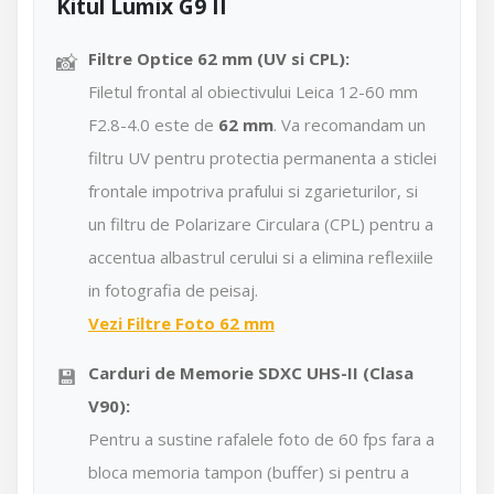
Kitul Lumix G9 II
📸
Filtre Optice 62 mm (UV si CPL):
Filetul frontal al obiectivului Leica 12-60 mm
F2.8-4.0 este de
62 mm
. Va recomandam un
filtru UV pentru protectia permanenta a sticlei
frontale impotriva prafului si zgarieturilor, si
un filtru de Polarizare Circulara (CPL) pentru a
accentua albastrul cerului si a elimina reflexiile
in fotografia de peisaj.
Vezi Filtre Foto 62 mm
💾
Carduri de Memorie SDXC UHS-II (Clasa
V90):
Pentru a sustine rafalele foto de 60 fps fara a
bloca memoria tampon (buffer) si pentru a