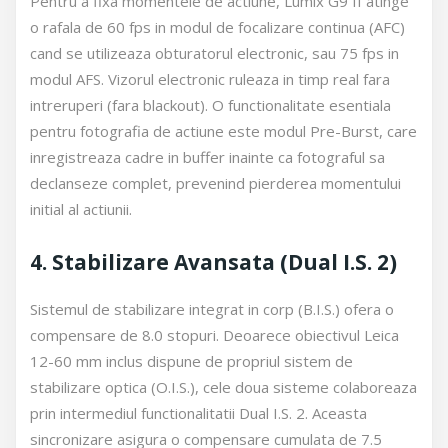
Pentru a fixa momentele de actiune, Lumix G9 II atinge
o rafala de 60 fps in modul de focalizare continua (AFC)
cand se utilizeaza obturatorul electronic, sau 75 fps in
modul AFS. Vizorul electronic ruleaza in timp real fara
intreruperi (fara blackout). O functionalitate esentiala
pentru fotografia de actiune este modul Pre-Burst, care
inregistreaza cadre in buffer inainte ca fotograful sa
declanseze complet, prevenind pierderea momentului
initial al actiunii.
4. Stabilizare Avansata (Dual I.S. 2)
Sistemul de stabilizare integrat in corp (B.I.S.) ofera o
compensare de 8.0 stopuri. Deoarece obiectivul Leica
12-60 mm inclus dispune de propriul sistem de
stabilizare optica (O.I.S.), cele doua sisteme colaboreaza
prin intermediul functionalitatii Dual I.S. 2. Aceasta
sincronizare asigura o compensare cumulata de 7.5