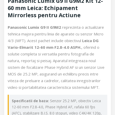
Panasonic Lumix G9 II G9M2 Kit 12-
60 mm Leica: Echipament
Mirrorless pentru Actiune
Panasonic Lumix G9 II G9M2
reprezinta o actualizare
tehnica majora pentru linia de aparate cu senzor Micro
4/3 (MFT). Acest pachet include obiectivul
Leica DG
Vario-Elmarit 12-60 mm F2.8-4.0 ASPH.
, oferind o
solutie completa si versatila pentru fotografia de
natura, reportaj si peisaj. Aparatul integreaza noul
sistem de focalizare Phase Hybrid AF si un senzor Live
MOS de 25.2 MP, asigurand un echilibru precis intre
viteza de preluare a cadrelor, calitatea inregistrarilor
video si portabilitatea caracteristica sistemului MFT.
Specificatii de baza:
Senzor 25.2 MP, obiectiv Leica
12-60 mm F2.8-4.0, Phase Hybrid AF, rafala 60 fps
(AFC), stabilizare B.I.S. 8.0 stopuri, video C4K/4K 120p,