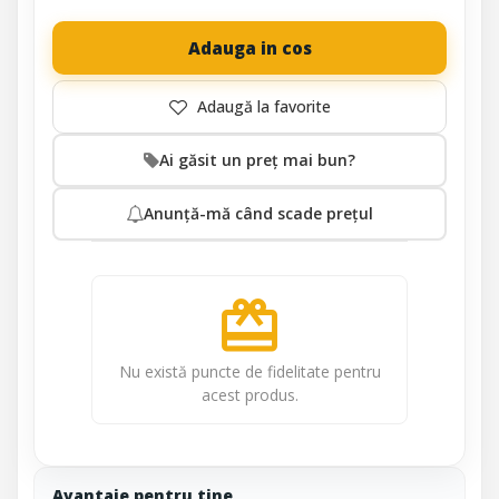
Adauga in cos
Ai găsit un preț mai bun?
Anunță-mă când scade prețul
redeem
Nu există puncte de fidelitate pentru
acest produs.
Avantaje pentru tine