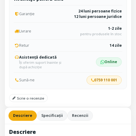
24 luni persoane fizice
Garanție
12 luni persoane juridice
1-2 zile
Livrare
pentru produsele în stoc
Retur
14 zile
Asistență dedicată
Online
Îți oferim suport înainte și
după achiziție
Sună-ne
0759 110 001
Scrie o recenzie
Descriere
Specificații
Recenzii
Descriere