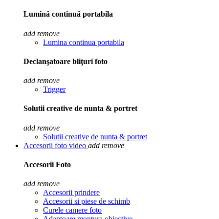
Lumină continuă portabila
add
remove
Lumina continua portabila
Declanşatoare bliţuri foto
add
remove
Trigger
Solutii creative de nunta & portret
add
remove
Solutii creative de nunta & portret
Accesorii foto video
add
remove
Accesorii Foto
add
remove
Accesorii prindere
Accesorii si piese de schimb
Curele camere foto
Adaptoare montura obiective