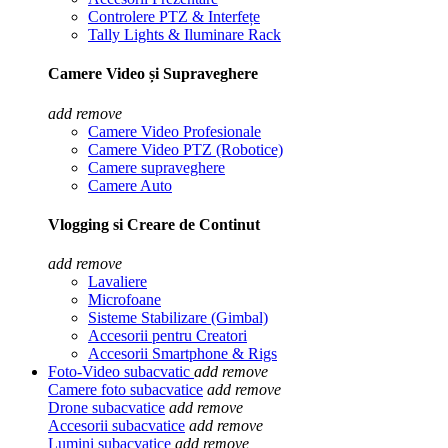
Controlere PTZ & Interfețe
Tally Lights & Iluminare Rack
Camere Video și Supraveghere
add
remove
Camere Video Profesionale
Camere Video PTZ (Robotice)
Camere supraveghere
Camere Auto
Vlogging si Creare de Continut
add
remove
Lavaliere
Microfoane
Sisteme Stabilizare (Gimbal)
Accesorii pentru Creatori
Accesorii Smartphone & Rigs
Foto-Video subacvatic
add
remove
Camere foto subacvatice
add
remove
Drone subacvatice
add
remove
Accesorii subacvatice
add
remove
Lumini subacvatice
add
remove