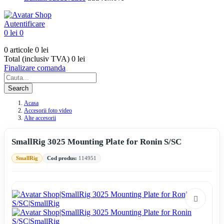
Autentificare
0 lei
0
0 articole
0 lei
Total (inclusiv TVA)
0 lei
Finalizare comanda
Search
Acasa
Accesorii foto video
Alte accesorii
SmallRig 3025 Mounting Plate for Ronin S/SC
SmallRig
Cod produs:
114951