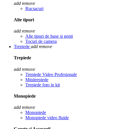
add
remove
Rucsacuri
Alte tipuri
add
remove
Alte tipuri de huse si genti
Tocuri de camera
Trepiede
add
remove
Trepiede
add
remove
Trepiede Video Profesionale
Minitrepiede
Trepiede foto in kit
Monopiede
add
remove
Monopiede
Monopiede video fluide
Capete si Accesorii