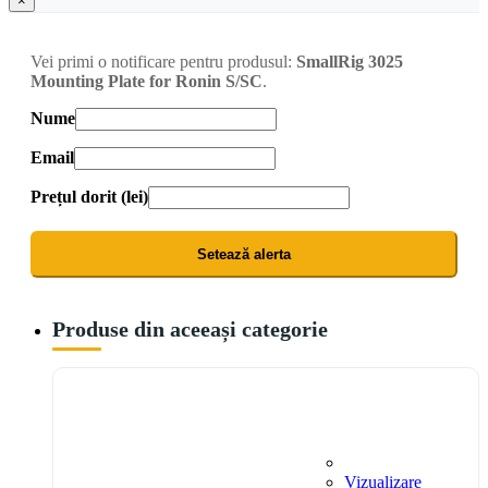
×
Vei primi o notificare pentru produsul:
SmallRig 3025
Mounting Plate for Ronin S/SC
.
Nume
Email
Prețul dorit (lei)
Setează alerta
Produse din aceeași categorie
Vizualizare