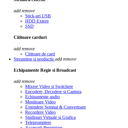
add
remove
Stick-uri USB
HDD Extern
SSD
Cititoare carduri
add
remove
Cititoare de card
Streaming si productie
add
remove
Echipamente Regie si Broadcast
add
remove
Mixere Video si Switchere
Encodere, Decodere si Captura
Echipamente audio
Monitoare Video
Extendere Semnal & Convertoare
Recordere Video
Studiouri Virtuale si Grafica
Telepromptere
Accesorii Prezentare