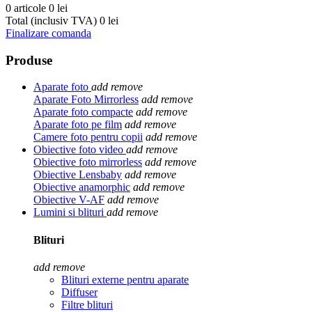
0 articole
0 lei
Total (inclusiv TVA)
0 lei
Finalizare comanda
Produse
Aparate foto
add
remove
Aparate Foto Mirrorless
add
remove
Aparate foto compacte
add
remove
Aparate foto pe film
add
remove
Camere foto pentru copii
add
remove
Obiective foto video
add
remove
Obiective foto mirrorless
add
remove
Obiective Lensbaby
add
remove
Obiective anamorphic
add
remove
Obiective V-AF
add
remove
Lumini si blituri
add
remove
Blituri
add
remove
Blituri externe pentru aparate
Diffuser
Filtre blituri