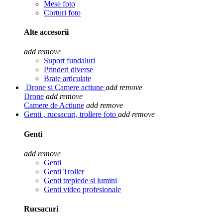
Mese foto
Corturi foto
Alte accesorii
add
remove
Suport fundaluri
Prinderi diverse
Brate articulate
Drone si Camere actiune
add
remove
Drone
add
remove
Camere de Actiune
add
remove
Genti , rucsacuri, trollere foto
add
remove
Genti
add
remove
Genti
Genti Troller
Genti trepiede si lumini
Genti video profesionale
Rucsacuri