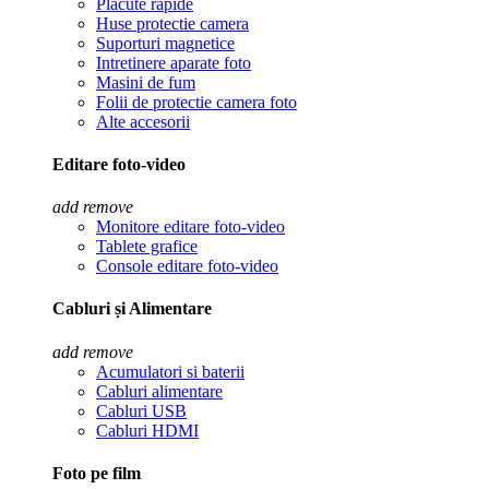
Placute rapide
Huse protectie camera
Suporturi magnetice
Intretinere aparate foto
Masini de fum
Folii de protectie camera foto
Alte accesorii
Editare foto-video
add
remove
Monitore editare foto-video
Tablete grafice
Console editare foto-video
Cabluri și Alimentare
add
remove
Acumulatori si baterii
Cabluri alimentare
Cabluri USB
Cabluri HDMI
Foto pe film