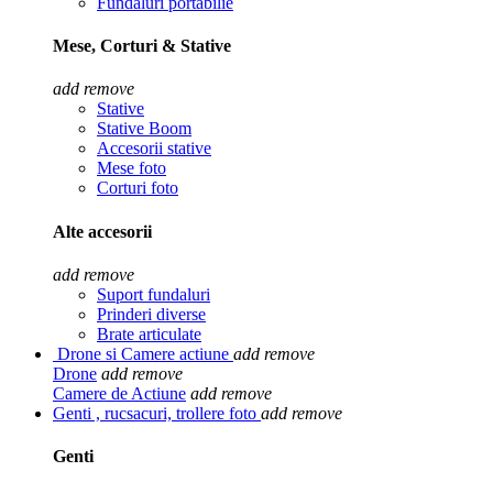
Fundaluri portabilie
Mese, Corturi & Stative
add
remove
Stative
Stative Boom
Accesorii stative
Mese foto
Corturi foto
Alte accesorii
add
remove
Suport fundaluri
Prinderi diverse
Brate articulate
Drone si Camere actiune
add
remove
Drone
add
remove
Camere de Actiune
add
remove
Genti , rucsacuri, trollere foto
add
remove
Genti