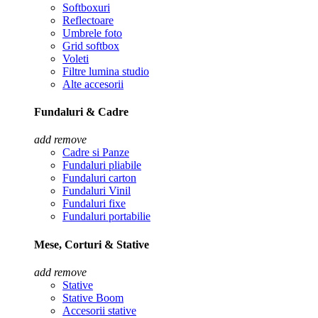
Softboxuri
Reflectoare
Umbrele foto
Grid softbox
Voleti
Filtre lumina studio
Alte accesorii
Fundaluri & Cadre
add
remove
Cadre si Panze
Fundaluri pliabile
Fundaluri carton
Fundaluri Vinil
Fundaluri fixe
Fundaluri portabilie
Mese, Corturi & Stative
add
remove
Stative
Stative Boom
Accesorii stative