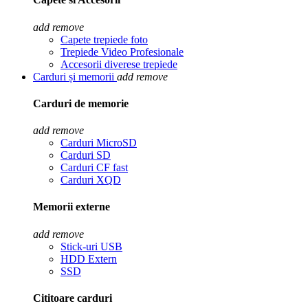
add
remove
Capete trepiede foto
Trepiede Video Profesionale
Accesorii diverese trepiede
Carduri și memorii
add
remove
Carduri de memorie
add
remove
Carduri MicroSD
Carduri SD
Carduri CF fast
Carduri XQD
Memorii externe
add
remove
Stick-uri USB
HDD Extern
SSD
Cititoare carduri