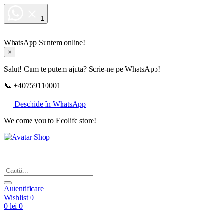
1
WhatsApp
Suntem online!
×
Salut! Cum te putem ajuta? Scrie-ne pe WhatsApp!
📞 +40759110001
Deschide în WhatsApp
Welcome you to Ecolife store!
Din respect pentru fotografie
Autentificare
Wishlist
0
0 lei
0