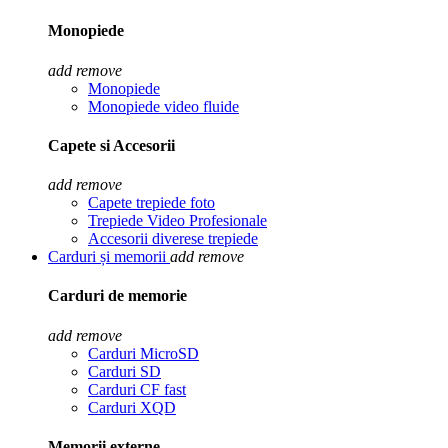
Monopiede
add
remove
Monopiede
Monopiede video fluide
Capete si Accesorii
add
remove
Capete trepiede foto
Trepiede Video Profesionale
Accesorii diverese trepiede
Carduri și memorii
add
remove
Carduri de memorie
add
remove
Carduri MicroSD
Carduri SD
Carduri CF fast
Carduri XQD
Memorii externe