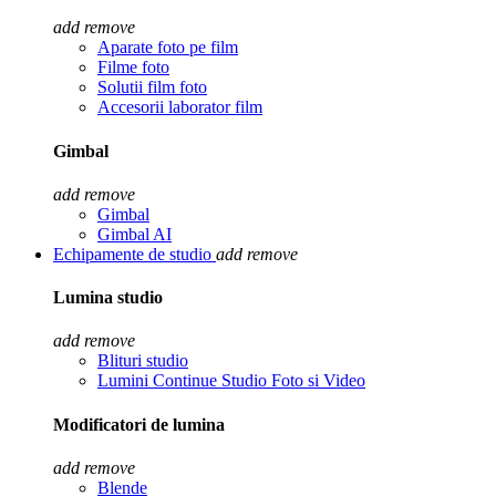
add
remove
Aparate foto pe film
Filme foto
Solutii film foto
Accesorii laborator film
Gimbal
add
remove
Gimbal
Gimbal AI
Echipamente de studio
add
remove
Lumina studio
add
remove
Blituri studio
Lumini Continue Studio Foto si Video
Modificatori de lumina
add
remove
Blende