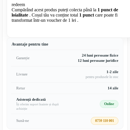
redeem
Cumpărând acest produs puteți colecta până la
1
punct de
loialitate
. Coșul tău va conține total
1
punct
care poate fi
transformat într-un voucher de
1 lei
.
Avantaje pentru tine
24 luni persoane fizice
Garanție
12 luni persoane juridice
1-2 zile
Livrare
pentru produsele în stoc
Retur
14 zile
Asistență dedicată
Online
Îți oferim suport înainte și după
achiziție
Sună-ne
0759 110 001