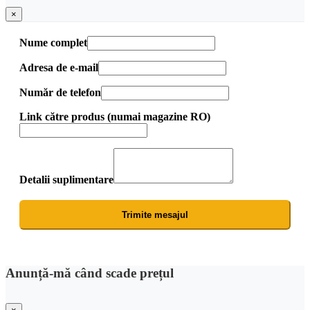
×
Nume complet
Adresa de e-mail
Număr de telefon
Link către produs (numai magazine RO)
Detalii suplimentare
Trimite mesajul
Anunță-mă când scade prețul