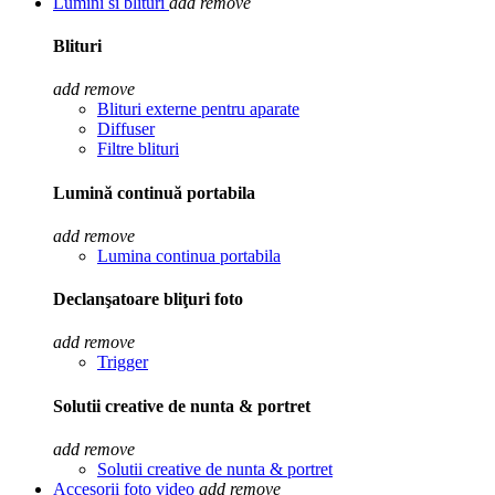
Lumini si blituri
add
remove
Blituri
add
remove
Blituri externe pentru aparate
Diffuser
Filtre blituri
Lumină continuă portabila
add
remove
Lumina continua portabila
Declanşatoare bliţuri foto
add
remove
Trigger
Solutii creative de nunta & portret
add
remove
Solutii creative de nunta & portret
Accesorii foto video
add
remove