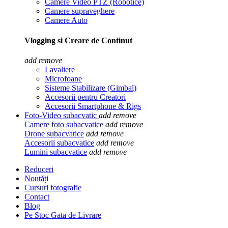
Camere Video PTZ (Robotice)
Camere supraveghere
Camere Auto
Vlogging si Creare de Continut
add
remove
Lavaliere
Microfoane
Sisteme Stabilizare (Gimbal)
Accesorii pentru Creatori
Accesorii Smartphone & Rigs
Foto-Video subacvatic
add
remove
Camere foto subacvatice
add
remove
Drone subacvatice
add
remove
Accesorii subacvatice
add
remove
Lumini subacvatice
add
remove
Reduceri
Noutăți
Cursuri fotografie
Contact
Blog
Pe Stoc Gata de Livrare