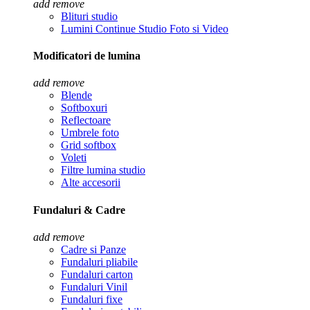
add
remove
Blituri studio
Lumini Continue Studio Foto si Video
Modificatori de lumina
add
remove
Blende
Softboxuri
Reflectoare
Umbrele foto
Grid softbox
Voleti
Filtre lumina studio
Alte accesorii
Fundaluri & Cadre
add
remove
Cadre si Panze
Fundaluri pliabile
Fundaluri carton
Fundaluri Vinil
Fundaluri fixe