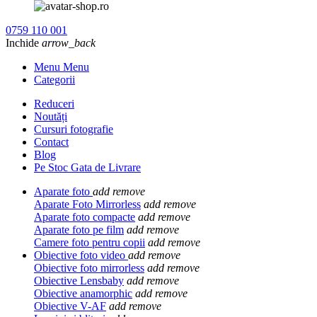
0759 110 001
Inchide
arrow_back
Menu Menu
Categorii
Reduceri
Noutăți
Cursuri fotografie
Contact
Blog
Pe Stoc Gata de Livrare
Aparate foto
add
remove
Aparate Foto Mirrorless
add
remove
Aparate foto compacte
add
remove
Aparate foto pe film
add
remove
Camere foto pentru copii
add
remove
Obiective foto video
add
remove
Obiective foto mirrorless
add
remove
Obiective Lensbaby
add
remove
Obiective anamorphic
add
remove
Obiective V-AF
add
remove