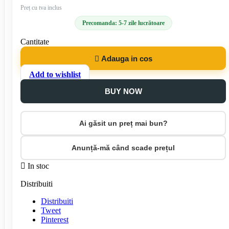
Preț cu tva inclus
Precomanda: 5-7 zile lucrătoare
Cantitate

Adauga in cos
Add to wishlist
BUY NOW
Ai găsit un preț mai bun?
Anunță-mă când scade prețul

In stoc
Distribuiti
Distribuiti
Tweet
Pinterest