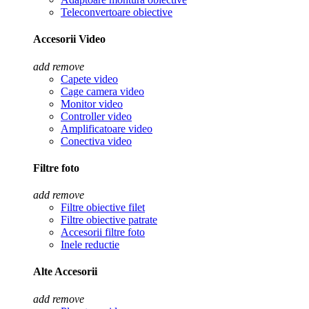
Teleconvertoare obiective
Accesorii Video
add
remove
Capete video
Cage camera video
Monitor video
Controller video
Amplificatoare video
Conectiva video
Filtre foto
add
remove
Filtre obiective filet
Filtre obiective patrate
Accesorii filtre foto
Inele reductie
Alte Accesorii
add
remove