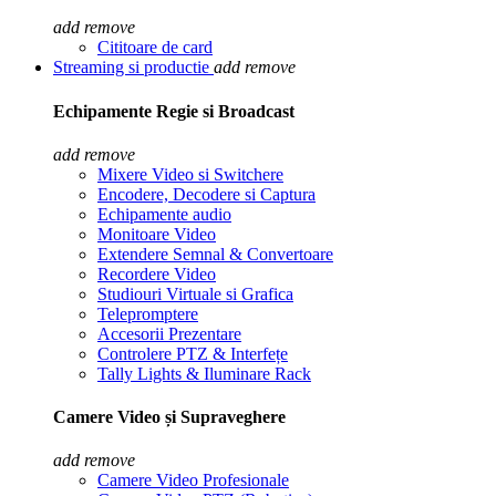
add
remove
Cititoare de card
Streaming si productie
add
remove
Echipamente Regie si Broadcast
add
remove
Mixere Video si Switchere
Encodere, Decodere si Captura
Echipamente audio
Monitoare Video
Extendere Semnal & Convertoare
Recordere Video
Studiouri Virtuale si Grafica
Telepromptere
Accesorii Prezentare
Controlere PTZ & Interfețe
Tally Lights & Iluminare Rack
Camere Video și Supraveghere
add
remove
Camere Video Profesionale