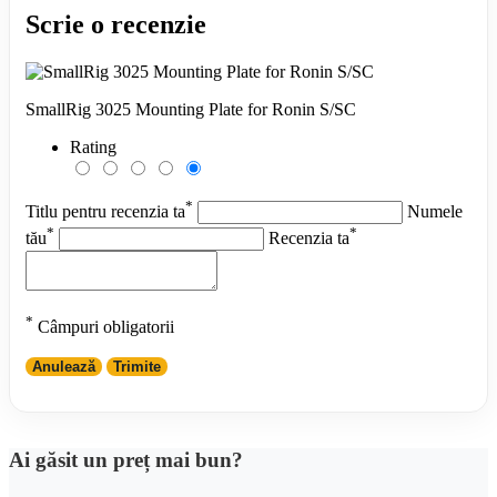
Scrie o recenzie
SmallRig 3025 Mounting Plate for Ronin S/SC
Rating
*
Titlu pentru recenzia ta
Numele
*
*
tău
Recenzia ta
*
Câmpuri obligatorii
Anulează
Trimite
Ai găsit un preț mai bun?