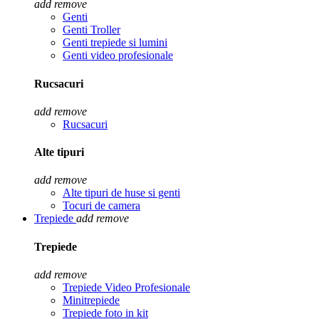
add
remove
Genti
Genti Troller
Genti trepiede si lumini
Genti video profesionale
Rucsacuri
add
remove
Rucsacuri
Alte tipuri
add
remove
Alte tipuri de huse si genti
Tocuri de camera
Trepiede
add
remove
Trepiede
add
remove
Trepiede Video Profesionale
Minitrepiede
Trepiede foto in kit