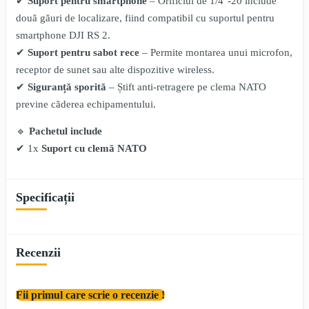
✔
Suport pentru smartphone
– Orificiul de 1/4"-20 include
două găuri de localizare, fiind compatibil cu suportul pentru
smartphone DJI RS 2.
✔
Suport pentru sabot rece
– Permite montarea unui microfon,
receptor de sunet sau alte dispozitive wireless.
✔
Siguranță sporită
– Știft anti-retragere pe clema NATO
previne căderea echipamentului.
🔹
Pachetul include
✔ 1x
Suport cu clemă NATO
Specificații
Recenzii
Fii primul care scrie o recenzie !