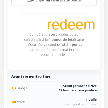
Anunță-mă când scade prețul
redeem
Cumpărând acest produs puteți
colecta până la
1
punct de loialitate
. Coșul tău va conține total
1
punct
care poate fi transformat într-un
voucher de
1 lei
.
Avantaje pentru tine
24 luni persoane fizice
Garanție
12 luni persoane juridice
1-2 zile
Livrare
pentru produsele în stoc