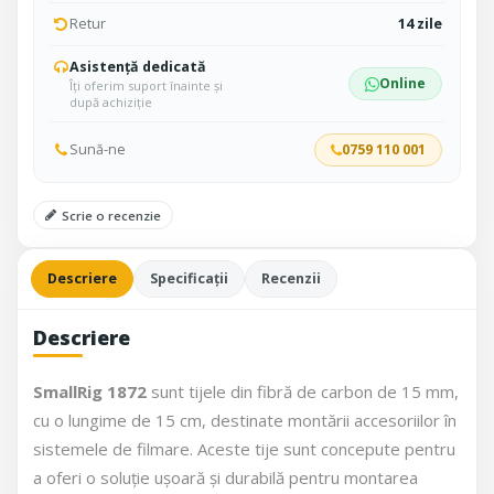
Retur
14 zile
Asistență dedicată
Online
Îți oferim suport înainte și
după achiziție
Sună-ne
0759 110 001
Scrie o recenzie
Descriere
Specificații
Recenzii
Descriere
SmallRig 1872
sunt tijele din fibră de carbon de 15 mm,
cu o lungime de 15 cm, destinate montării accesoriilor în
sistemele de filmare. Aceste tije sunt concepute pentru
a oferi o soluție ușoară și durabilă pentru montarea