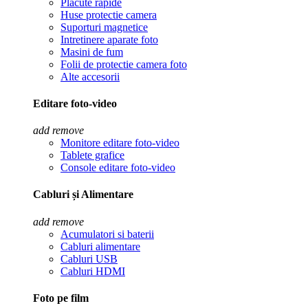
Placute rapide
Huse protectie camera
Suporturi magnetice
Intretinere aparate foto
Masini de fum
Folii de protectie camera foto
Alte accesorii
Editare foto-video
add
remove
Monitore editare foto-video
Tablete grafice
Console editare foto-video
Cabluri și Alimentare
add
remove
Acumulatori si baterii
Cabluri alimentare
Cabluri USB
Cabluri HDMI
Foto pe film