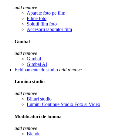
add
remove
Aparate foto pe film
Filme foto
Solutii film foto
Accesorii laborator film
Gimbal
add
remove
Gimbal
Gimbal AI
Echipamente de studio
add
remove
Lumina studio
add
remove
Blituri studio
Lumini Continue Studio Foto si Video
Modificatori de lumina
add
remove
Blende