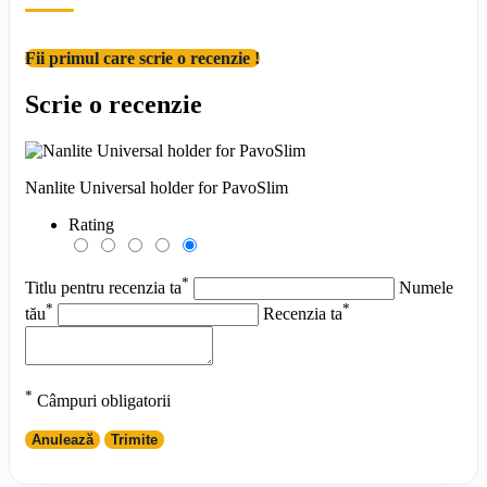
Fii primul care scrie o recenzie !
Scrie o recenzie
Nanlite Universal holder for PavoSlim
Rating
*
Titlu pentru recenzia ta
Numele
*
*
tău
Recenzia ta
*
Câmpuri obligatorii
Anulează
Trimite