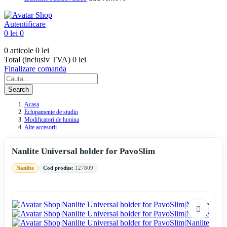
Autentificare
0 lei
0
0 articole
0 lei
Total (inclusiv TVA)
0 lei
Finalizare comanda
Search
Acasa
Echipamente de studio
Modificatori de lumina
Alte accesorii
Nanlite Universal holder for PavoSlim
Nanlite
Cod produs:
127809