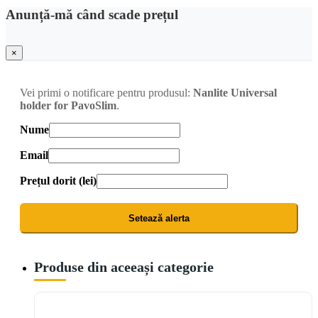
Anunță-mă când scade prețul
×
Vei primi o notificare pentru produsul:
Nanlite Universal
holder for PavoSlim
.
Nume
Email
Prețul dorit (lei)
Setează alerta
Produse din aceeași categorie