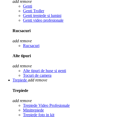
add
remove
Genti
Genti Troller
Genti trepiede si lumini
Genti video profesionale
Rucsacuri
add
remove
Rucsacuri
Alte tipuri
add
remove
Alte tipuri de huse si genti
Tocuri de camera
Trepiede
add
remove
Trepiede
add
remove
Trepiede Video Profesionale
Minitrepiede
Trepiede foto in kit