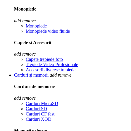
Monopiede
add
remove
Monopiede
Monopiede video fluide
Capete si Accesorii
add
remove
Capete trepiede foto
Trepiede Video Profesionale
Accesorii diverese trepiede
Carduri și memorii
add
remove
Carduri de memorie
add
remove
Carduri MicroSD
Carduri SD
Carduri CF fast
Carduri XQD
Memorii externe