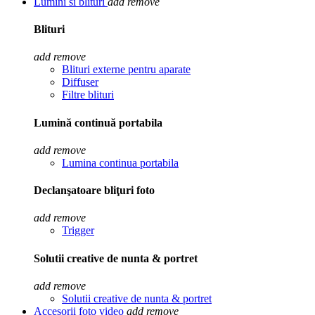
Lumini si blituri
add
remove
Blituri
add
remove
Blituri externe pentru aparate
Diffuser
Filtre blituri
Lumină continuă portabila
add
remove
Lumina continua portabila
Declanşatoare bliţuri foto
add
remove
Trigger
Solutii creative de nunta & portret
add
remove
Solutii creative de nunta & portret
Accesorii foto video
add
remove