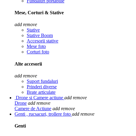
Fundaluri portabilie
Mese, Corturi & Stative
add
remove
Stative
Stative Boom
Accesorii stative
Mese foto
Corturi foto
Alte accesorii
add
remove
Suport fundaluri
Prinderi diverse
Brate articulate
Drone si Camere actiune
add
remove
Drone
add
remove
Camere de Actiune
add
remove
Genti , rucsacuri, trollere foto
add
remove
Genti