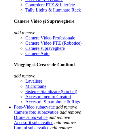
Controlere PTZ & Interfețe
Tally Lights & Iluminare Rack
Camere Video și Supraveghere
add
remove
Camere Video Profesionale
Camere Video PTZ (Robotice)
Camere supraveghere
Camere Auto
Vlogging si Creare de Continut
add
remove
Lavaliere
Microfoane
Sisteme Stabilizare (Gimbal)
Accesorii pentru Creatori
Accesorii Smartphone & Rigs
Foto-Video subacvatic
add
remove
Camere foto subacvatice
add
remove
Drone subacvatice
add
remove
Accesorii subacvatice
add
remove
Lumini subacvatice
add
remove