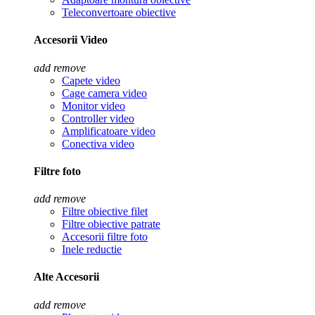
Teleconvertoare obiective
Accesorii Video
add
remove
Capete video
Cage camera video
Monitor video
Controller video
Amplificatoare video
Conectiva video
Filtre foto
add
remove
Filtre obiective filet
Filtre obiective patrate
Accesorii filtre foto
Inele reductie
Alte Accesorii
add
remove