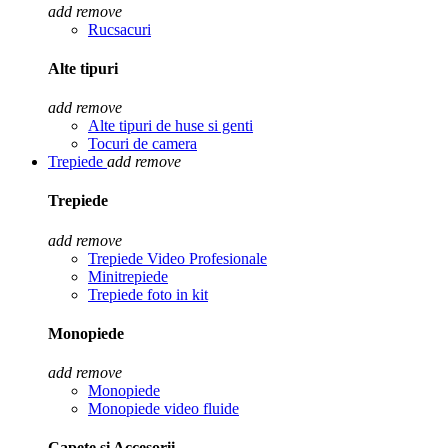
add
remove
Rucsacuri
Alte tipuri
add
remove
Alte tipuri de huse si genti
Tocuri de camera
Trepiede
add
remove
Trepiede
add
remove
Trepiede Video Profesionale
Minitrepiede
Trepiede foto in kit
Monopiede
add
remove
Monopiede
Monopiede video fluide
Capete si Accesorii