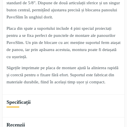
standard de 5/8". Dispune de două articulații sferice și un singur
buton central, permițând ajustarea precisă și blocarea panoului
PavoSlim în unghiul dorit.
Placa din spate a suportului include 4 pini special proiectați
pentru a se fixa perfect de punctele de montare ale panourilor
PavoSlim. Un pin de blocare cu arc menține suportul ferm atașat
de panou, iar prin apăsarea acestuia, montura poate fi detașată
cu ușurință.
Săgețile imprimate pe placa de montare ajută la alinierea rapidă
și corectă pentru o fixare fără efort. Suportul este fabricat din
materiale durabile, fiind în același timp ușor și compact.
Specificații
Recenzii