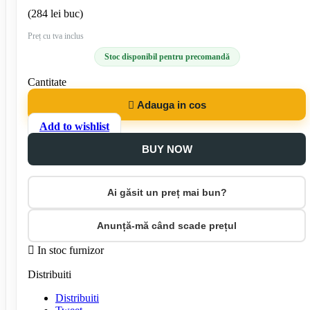
(284 lei buc)
Preț cu tva inclus
Stoc disponibil pentru precomandă
Cantitate

Adauga in cos
Add to wishlist
BUY NOW
Ai găsit un preț mai bun?
Anunță-mă când scade prețul

In stoc furnizor
Distribuiti
Distribuiti