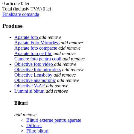
0 articole
0 lei
Total (inclusiv TVA)
0 lei
Finalizare comanda
Produse
Aparate foto
add
remove
Aparate Foto Mirrorless
add
remove
Aparate foto compacte
add
remove
Aparate foto pe film
add
remove
Camere foto pentru copii
add
remove
Obiective foto video
add
remove
Obiective foto mirrorless
add
remove
Obiective Lensbaby
add
remove
Obiective anamorphic
add
remove
Obiective V-AF
add
remove
Lumini si blituri
add
remove
Blituri
add
remove
Blituri externe pentru aparate
Diffuser
Filtre blituri