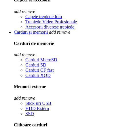
add
remove
Capete trepiede foto
Trepiede Video Profesionale
Accesorii diverese trepiede
Carduri și memorii
add
remove
Carduri de memorie
add
remove
Carduri MicroSD
Carduri SD
Carduri CF fast
Carduri XQD
Memorii externe
add
remove
Stick-uri USB
HDD Extern
SSD
Cititoare carduri