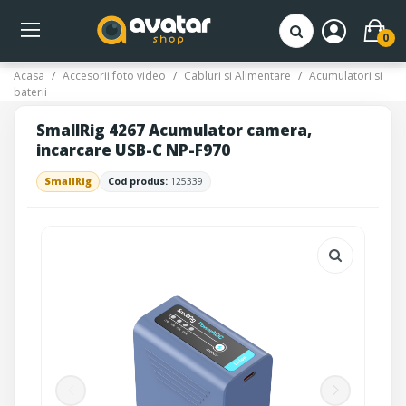
0
Acasa
Accesorii foto video
Cabluri si Alimentare
Acumulatori si
baterii
SmallRig 4267 Acumulator camera,
incarcare USB-C NP-F970
SmallRig
Cod produs:
125339