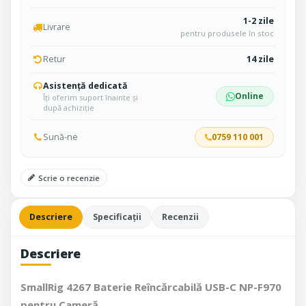
1-2 zile
Livrare
pentru produsele în stoc
Retur
14 zile
Asistență dedicată
Online
Îți oferim suport înainte și
după achiziție
Sună-ne
0759 110 001
Scrie o recenzie
Descriere
Specificații
Recenzii
Descriere
SmallRig 4267 Baterie Reîncărcabilă USB-C NP-F970
pentru Cameră