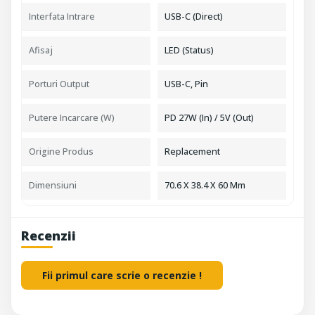
Interfata Intrare
USB-C (Direct)
Afisaj
LED (Status)
Porturi Output
USB-C, Pin
Putere Incarcare (W)
PD 27W (In) / 5V (Out)
Origine Produs
Replacement
Dimensiuni
70.6 X 38.4 X 60 Mm
Recenzii
Fii primul care scrie o recenzie !