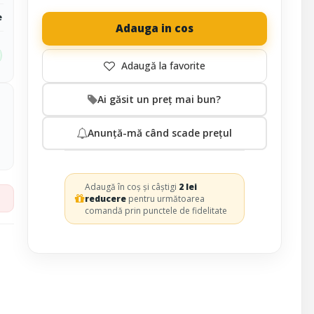
e
Adauga in cos
Ai găsit un preț mai bun?
Anunță-mă când scade prețul
Adaugă în coș și câștigi
2 lei
reducere
pentru următoarea
comandă prin punctele de fidelitate