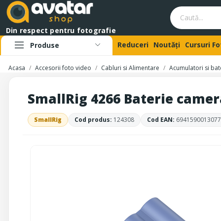
Din respect pentru fotografie
Reduceri
Noutăți
Cursuri F
Produse
Acasa
Accesorii foto video
Cabluri si Alimentare
Acumulatori si bate
SmallRig 4266 Baterie camer
SmallRig
Cod produs:
124308
Cod EAN:
6941590013077