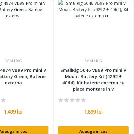
SMALLRIG
SMALLRIG
 4974 VB99 Pro mini V
SmallRig 5046 VB99 Pro mini V
ttery Green, Baterie
Mount Battery Kit (4292 +
externa
4064), Kit baterie externa cu
placa montare in V
1.499 lei
1.899 lei
Adauga in cos
Adauga in cos