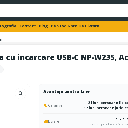
otografie
Contact
Blog
Pe Stoc Gata De Livrare
rii
a cu incarcare USB-C NP-W235, Ac
Avantaje pentru tine
24 luni persoane fizic
Garanție
12 luni persoane juridic
1-2 zil
Livrare
pentru produsele în sto