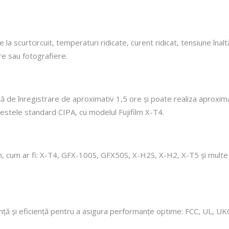
ție la scurtcircuit, temperaturi ridicate, curent ridicat, tensiune î
are sau fotografiere.
de înregistrare de aproximativ 1,5 ore și poate realiza aproximat
estele standard CIPA, cu modelul Fujifilm X-T4.
 cum ar fi: X-T4, GFX-100S, GFX50S, X-H2S, X-H2, X-T5 și multe alt
ranță și eficiență pentru a asigura performanțe optime: FCC, UL, UK