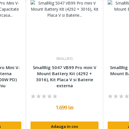
SMALLRIG
ro Mini V-
SmallRig 5047 VB99 Pro mini V
SmallRig
terna
Mount Battery Kit (4292 +
Mount Ba
100W PD)
3016), Kit Placa V si Baterie
niu
externa
1.699 lei
s
Adauga in cos