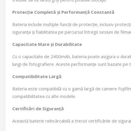
Protecție Completă și Performanță Constantă
Bateria include multiple funcții de protecție, inclusiv protec
siguranța și fiabilitatea pe parcursul întregii sesiuni de film
Capacitate Mare și Durabilitate
Cu o capacitate de 2400mAh, bateria poate asigura o durată 
lungi de fotografiere. Aceste performanțe sunt bazate pe t
Compatibilitate Largă
Bateria este compatibilă cu o gamă largă de camere Fujifilm,
compatibilitatea cu alte modele.
Certificări de Siguranță
Această baterie reîncărcabilă a trecut certificările de sigu