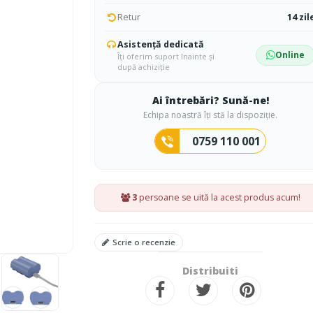
Retur
14 zil
Asistență dedicată
Online
Îți oferim suport înainte și
după achiziție
Ai întrebări? Sună-ne!
Echipa noastră îți stă la dispoziție.
0759 110 001
3
persoane se uită la acest produs acum!
Scrie o recenzie
Distribuiti