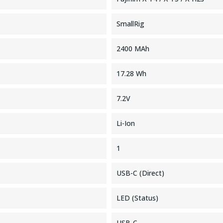
SmallRig
2400 MAh
17.28 Wh
7.2V
Li-Ion
1
USB-C (Direct)
LED (Status)
USB-C