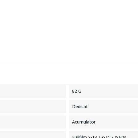
82 G
Dedicat
Acumulator
Fujifilm X-T4 / X-T5 / X-H2s