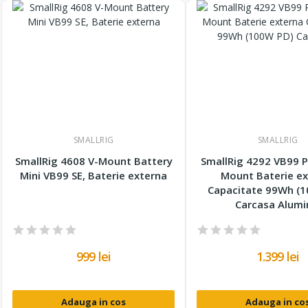
SMALLRIG
SMALLRIG
SmallRig 4608 V-Mount Battery
SmallRig 4292 VB99 P
Mini VB99 SE, Baterie externa
Mount Baterie ex
Capacitate 99Wh (
Carcasa Alumi
999 lei
1.399 lei
Adauga in cos
Adauga in co