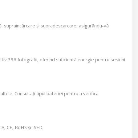
naltă, supraîncărcare și supradescarcare, asigurându-vă
iv 336 fotografii, oferind suficientă energie pentru sesiuni
ele. Consultați tipul bateriei pentru a verifica
CA, CE, RoHS și ISED.