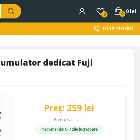
0 lei
0
0
0759 110 001
umulator dedicat Fuji
Preț: 259 lei
e
e
Preț cu tva inclus
Precomanda: 5-7 zile lucrătoare
e
c