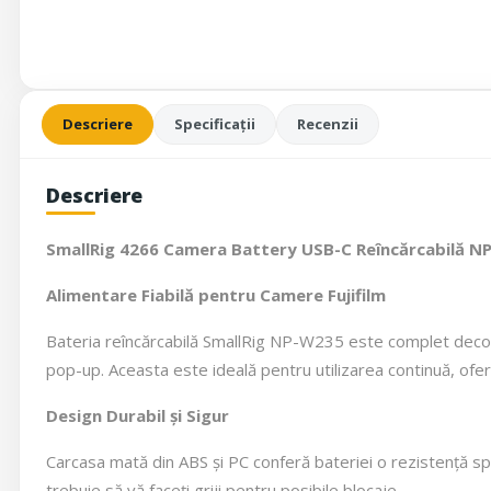
Descriere
Specificații
Recenzii
Descriere
SmallRig 4266 Camera Battery USB-C Reîncărcabilă 
Alimentare Fiabilă pentru Camere Fujifilm
Bateria reîncărcabilă SmallRig NP-W235 este complet decodif
pop-up. Aceasta este ideală pentru utilizarea continuă, ofer
Design Durabil și Sigur
Carcasa mată din ABS și PC conferă bateriei o rezistență spori
trebuie să vă faceți griji pentru posibile blocaje.