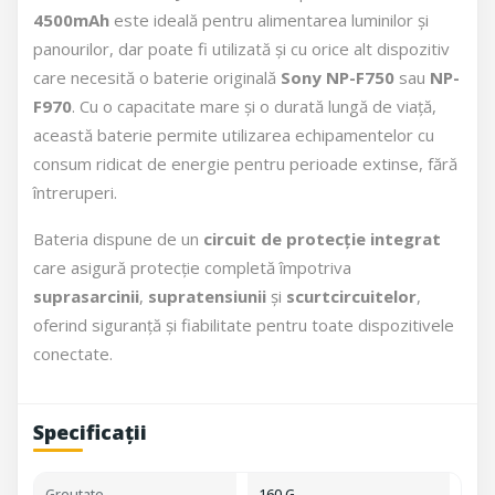
4500mAh
este ideală pentru alimentarea luminilor și
panourilor, dar poate fi utilizată și cu orice alt dispozitiv
care necesită o baterie originală
Sony NP-F750
sau
NP-
F970
. Cu o capacitate mare și o durată lungă de viață,
această baterie permite utilizarea echipamentelor cu
consum ridicat de energie pentru perioade extinse, fără
întreruperi.
Bateria dispune de un
circuit de protecție integrat
care asigură protecție completă împotriva
suprasarcinii
,
supratensiunii
și
scurtcircuitelor
,
oferind siguranță și fiabilitate pentru toate dispozitivele
conectate.
Specificații
Greutate
160 G