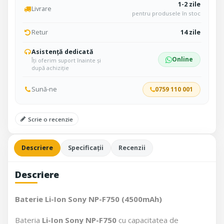
1-2 zile
Livrare
pentru produsele în stoc
Retur
14 zile
Asistență dedicată
Online
Îți oferim suport înainte și
după achiziție
Sună-ne
0759 110 001
Scrie o recenzie
Descriere
Specificații
Recenzii
Descriere
Baterie Li-Ion Sony NP-F750 (4500mAh)
Bateria
Li-Ion Sony NP-F750
cu capacitatea de