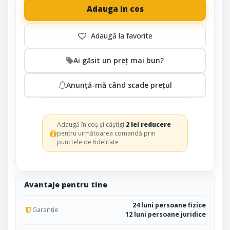
Adauga in cos
Ai găsit un preț mai bun?
Anunță-mă când scade prețul
Adaugă în coș și câștigi
2 lei reducere
pentru următoarea comandă prin
punctele de fidelitate
Avantaje pentru tine
24 luni persoane fizice
Garanție
12 luni persoane juridice