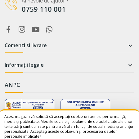
Ai nevoie de ajutor ?
0759 110 001
Comenzi si livrare

Informații legale

ANPC
WhatsApp
Suntem online!
Acest magazin vă solicită să acceptați cookie-uri pentru performanță,
media și publicitate. Mediile sociale și cookie-urile de publicitate ale unor
terțe părți sunt utilizate pentru a vă oferi funcții de social media și anunțuri
Salut! Cum te putem ajuta? Scrie-
personalizate. Acceptați aceste cookie-uri și procesarea datelor
ne pe WhatsApp!
personale implicate?